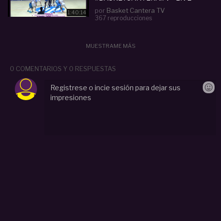
por
Basket Cantera TV
1:40:14
367 reproducciones
MUESTRAME MÁS
0 COMENTARIOS Y 0 RESPUESTAS