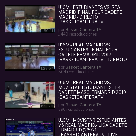
U16M - ESTUDIANTES VS. REAL
MADRID. FINAL FOUR CADETE
MADRID.- DIRECTO
(BASKETCANTERA.TV)
por
Basket Cantera TV
1:50:41
1,440 reproducciones
U16M - REAL MADRID VS.
ESTUDIANTES.- FINAL FOUR
CADETE FBMADRID 2017
(BASKETCANTERA.TV) - DIRECTO
por
Basket Cantera TV
1:28:57
804 reproducciones
U16M - REAL MADRID VS.
MOVISTAR ESTUDIANTES - F4
CADETE MASC. FBMADRID 2019
(BASKETCANTERA.TV)
por
Basket Cantera TV
1:39:20
396 reproducciones
U16M - MOVISTAR ESTUDIANTES
VS REAL MADRID.- LIGA CADETE
FBMADRID (2/5/21)
#BASKETCANTERA.TV - LIVE