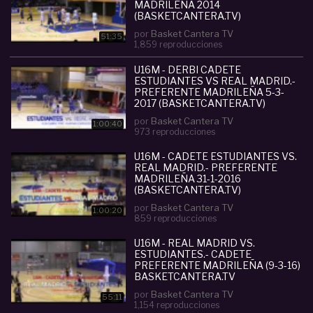
MADRILEÑA 2014
(BASKETCANTERA.TV)
por
Basket Cantera TV
51:35
1,859 reproducciones
U16M - DERBI CADETE
ESTUDIANTES VS REAL MADRID.-
PREFERENTE MADRILEÑA 5-3-
2017 (BASKETCANTERA.TV)
por
Basket Cantera TV
1:00:40
973 reproducciones
U16M - CADETE ESTUDIANTES VS.
REAL MADRID.- PREFERENTE
MADRILEÑA 31-1-2016
(BASKETCANTERA.TV)
por
Basket Cantera TV
1:00:20
859 reproducciones
U16M - REAL MADRID VS.
ESTUDIANTES.- CADETE
PREFERENTE MADRILEÑA (9-3-16)
BASKETCANTERA.TV
por
Basket Cantera TV
55:11
1,154 reproducciones