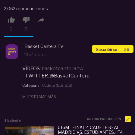
2,062 reproducciones



2
0
Basket Cantera TV
Suscribirse
36
13 años atras
VÍDEOS:
basketcantera.tv/
- TWITTER: @BasketCantera
Categoria :
Cadete (U15-U16)
#
U16M
#
Estudiantes
#
Real Madrid
#
Cadete
#

MUESTRAME MÁS
U16M
#
Sub16
#
Preferente
#
madrileña
#
basketcantera.tv
#
baloncestocantera
#
derbi
AUTOREPRODUCCIÓN
Siguiente
U16M - FINAL 4 CADETE REAL
MADRID VS. ESTUDIANTES.- F4