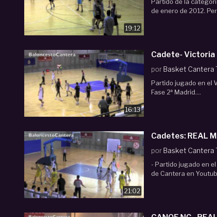
Partido de la categor
de enero de 2012. Pert
19:12
Cadete- Victori
por
Basket Cantera
Partido jugado en el V
Fase 2ª Madrid....
16:13
Cadetes: REAL MA
por
Basket Cantera
- Partido jugado en el
de Cantera en Youtub
21:02