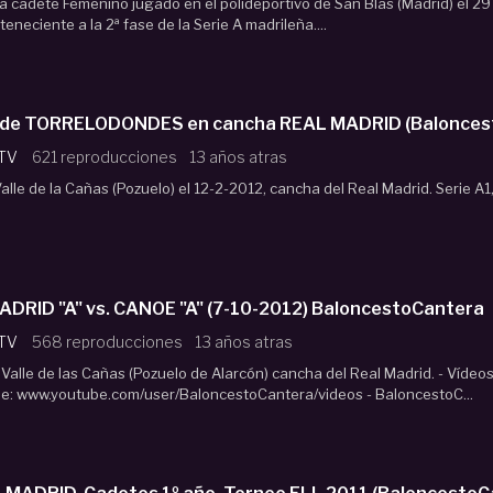
ía cadete Femenino jugado en el polideportivo de San Blas (Madrid) el 29
eneciente a la 2ª fase de la Serie A madrileña....
a de TORRELODONDES en cancha REAL MADRID (Balonces
 TV
621 reproducciones
13 años atras
alle de la Cañas (Pozuelo) el 12-2-2012, cancha del Real Madrid. Serie A1
DRID "A" vs. CANOE "A" (7-10-2012) BaloncestoCantera
 TV
568 reproducciones
13 años atras
 Valle de las Cañas (Pozuelo de Alarcón) cancha del Real Madrid. - Vídeo
e: www.youtube.com/user/BaloncestoCantera/videos - BaloncestoC...