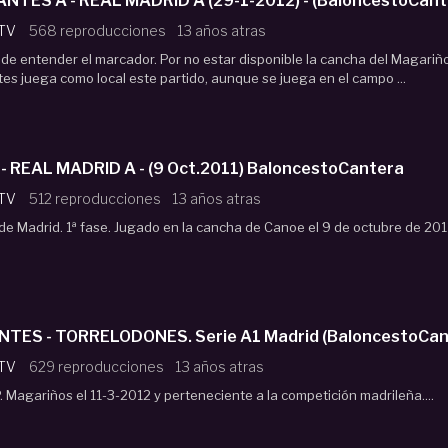
ANTES A - REAL MADRID A (29-1-2012) - (BaloncestoCant
 TV
568 reproducciones
13 años atras
 de entender el marcador. Por no estar disponible la cancha del Magariñ
tes juega como local este partido, aunque se juega en el campo ...
Cadete CANOE A - REAL MADRID A - (9 Oct.2011) BaloncestoCantera
 TV
512 reproducciones
13 años atras
 de Madrid. 1ª fase. Jugado en la cancha de Canoe el 9 de octubre de 201
TES - TORRELODONES. Serie A1 Madrid (BaloncestoCan
 TV
629 reproducciones
13 años atras
. Magariños el 11-3-2012 y perteneciente a la competición madrileña....