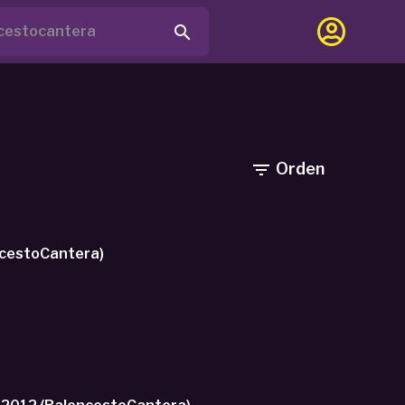

Orden

ncestoCantera)