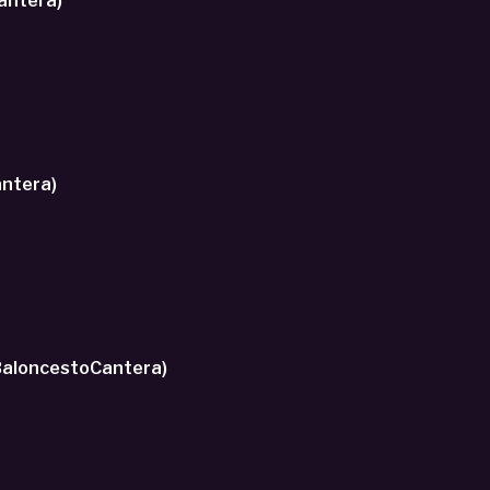
toCantera)
012 (BaloncestoCantera)
(BaloncestoCantera)