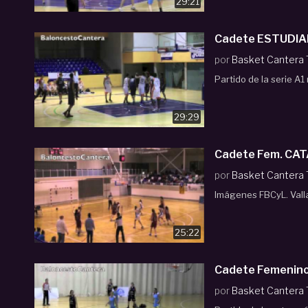
29:21
por
Basket Cantera
Partido de la serie A1
29:29
por
Basket Cantera
Imágenes FBCyL. Vallad
25:22
por
Basket Cantera