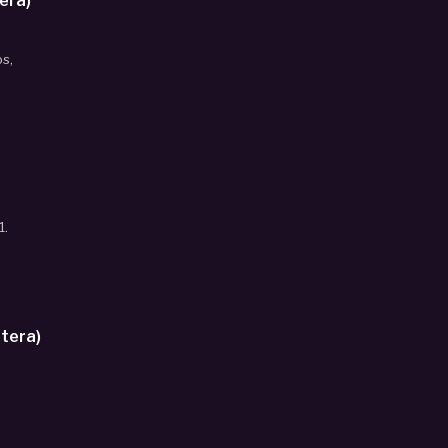
era)
os,
1.
tera)