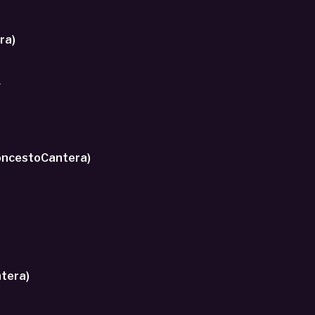
oCantera)
.
ÑA- CASTILLA y LEÓN - SEMIFINAL Cpto EspaÑa (BaloncestoCantera)
BaloncestoCantera)