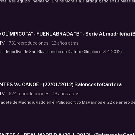
 final a su equipo "hermano" Brains Moraleja. Partio jugado en La Maas el
Cadete DISTRITO OLÍMPICO "A" - FUENLABRADA "B" - Serie A1 m
 TV
731 reproducciones
13 años atras
olideportivo de San Blas, cancha de Distrito Olímpico el 3-4-2012)....
Cadete ESTUDIANTES Vs. CANOE - (22/01/2012) BaloncestoCantera
 TV
624 reproducciones
13 años atras
 Cadete de Madrid jugado en el Polideportivo Magariños el 22 de enero d