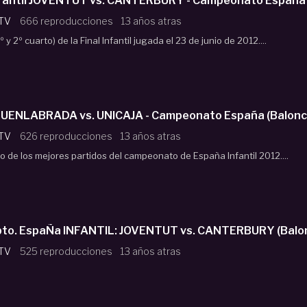
Infantil JOVENTUT vs. CANTERBURY - Campeonato España
 TV
666 reproducciones
13 años atras
º y 2º cuarto) de la Final Infantil jugada el 23 de junio de 2012....
il FUENLABRADA vs. UNICAJA - Campeonato España (Balon
 TV
626 reproducciones
13 años atras
o de los mejores partidos del campeonato de España Infantil 2012....
2ª parte FINAL Cpto. EspaÑa INFANTIL: JOVENTUT vs. CANT
 TV
525 reproducciones
13 años atras