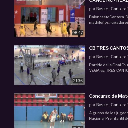
por
Basket Cantera
BaloncestoCantera. Di
madrileños, jugadores
08:47
por
Basket Cantera
Partido de la Final F
VEGA vs. TRES CANTOS. 
21:36
Concurso de Mate
por
Basket Cantera
Algunos de los jugado
Nacional Preinfantil 