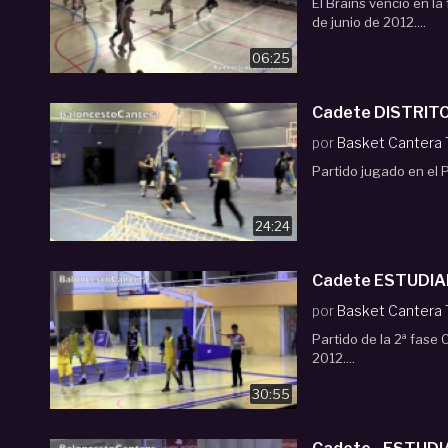
El Brains venció en la
de junio de 2012....
06:25
por
Basket Cantera
Partido jugado en el P
24:24
por
Basket Cantera
Partido de la 2ª fase
2012....
30:55