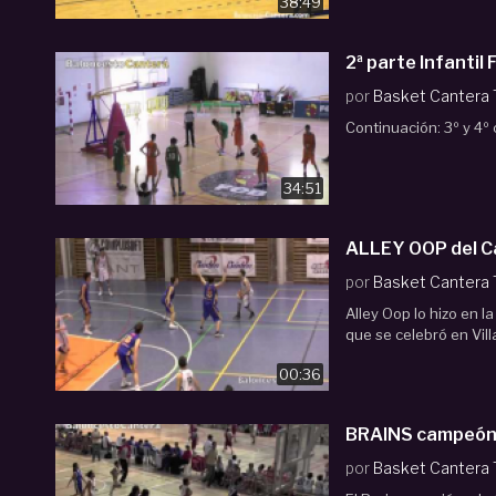
38:49
2ª parte Infanti
por
Basket Cantera
Continuación: 3º y 4º c
34:51
ALLEY OOP del Ca
por
Basket Cantera
Alley Oop lo hizo en l
que se celebró en Vill
00:36
por
Basket Cantera