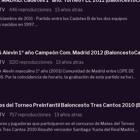
CANOE NC - REAL MADRID. Cadetes 1º año. Torneo FLL 2011 (Balonces
 TV
446 reproducciones
13 años atras
ciembre de 2011 - Partido entre los Cadetes B de los dos equipos
 nacidos en 1997....
CB TRES CANTOS Alevín 1º año Campeón Com. Madrid 2
 TV
1120 reproducciones
13 años atras
our Alevín masculino 1º año (2001) Comunidad de Madrid entre LOPE DE
Por la coincidencia de horario, la grabación de este partido se ha i...
s del Torneo Preinfantil Baloncesto Tres Cantos 2010 
 TV
757 reproducciones
13 años atras
res y jugadoras que participaron en el concurso de Mates del Torneo
de Tres Cantos 2010.Resultó vencedor Santiago Yusta del Real Madrid....