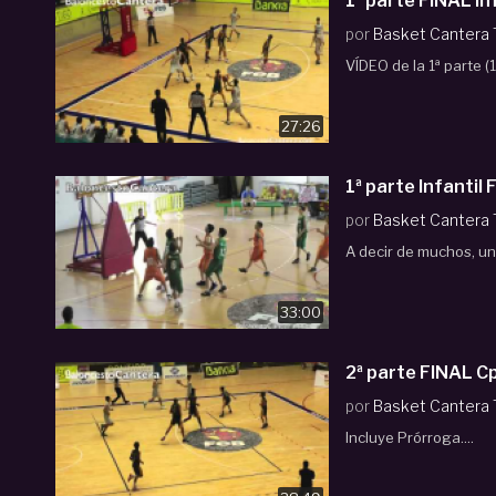
1ª parte FINAL 
por
Basket Cantera
VÍDEO de la 1ª parte (1
27:26
1ª parte Infant
por
Basket Cantera
A decir de muchos, un
33:00
por
Basket Cantera
Incluye Prórroga....