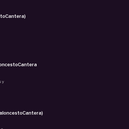
stoCantera)
aloncestoCantera
s y
mpeón AlevÍn Femenino 1º año al vencer a BRAINS MORALEJA (BaloncestoCantera)