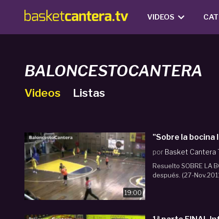
VIDEOS
CAT
BALONCESTOCANTERA
Videos
Listas
"Sobre la bocina
por
Basket Cantera
Resuelto SOBRE LA BOC
después. (27-Nov.2011
19:00