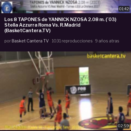
01:42
Los 8 TAPONES de YANNICK NZOSA 2.08 m. (´03)
Stella Azzurra Roma Vs. R.Madrid
(BasketCantera.TV)
por
Basket Cantera TV
1031 reproducciones
9 años atras
02:59