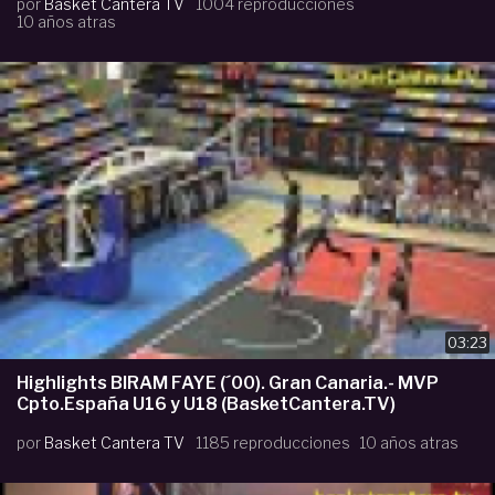
por
Basket Cantera TV
1004 reproducciones
10 años atras
03:23
Highlights BIRAM FAYE (´00). Gran Canaria.- MVP
Cpto.España U16 y U18 (BasketCantera.TV)
por
Basket Cantera TV
1185 reproducciones
10 años atras