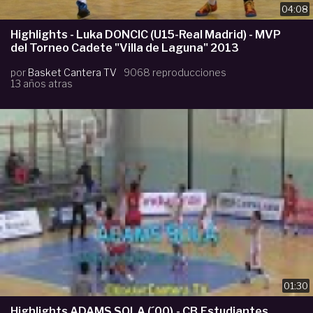
04:08
Highlights - Luka DONCIC (U15-Real Madrid) - MVP
del Torneo Cadete "Villa de Laguna" 2013
por
Basket Cantera TV
9068 reproducciones
13 años atras
01:30
Highlights ADAMS SOLA (´00).- CB.Estudiantes.