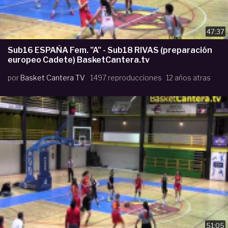
47:37
Sub16 ESPAÑA Fem. "A" - Sub18 RIVAS (preparación
europeo Cadete) BasketCantera.tv
por
Basket Cantera TV
1497 reproducciones
12 años atras
51:05