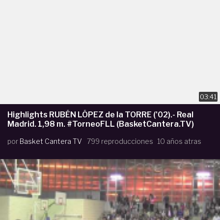
03:41
Highlights RUBÉN LÓPEZ de la TORRE ('02).- Real
Madrid. 1,98 m. #TorneoFLL (BasketCantera.TV)
por
Basket Cantera TV
799 reproducciones
10 años atras