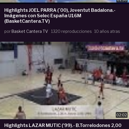
Highlights JOEL PARRA (´00), Joventut Badalona.-
Imágenes con Selec España U16M
(BasketCantera.TV)
por
Basket Cantera TV
1320 reproducciones
10 años atras
02:02
Highlights LAZAR MUTIC ('99).- B.Torrelodones 2,00