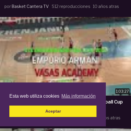
por
Basket Cantera TV
512 reproducciones
10 años atras
1:03:27
Esta web utiliza cookies
Más información
U16 - ARMANI vs. VASAS ACADEMY.- Basketball Cup
ZRENJANIN 2016. (BasketCantera.TV)
Aceptar
por
Basket Cantera TV
905 reproducciones
10 años atras