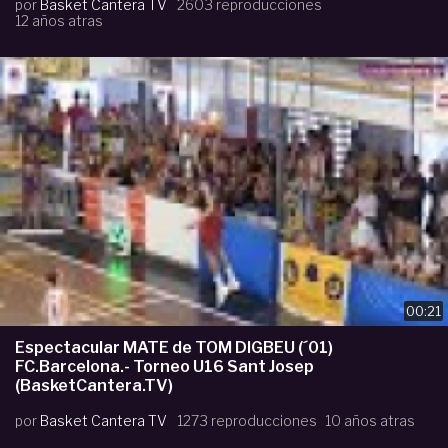
por
Basket Cantera TV
2603 reproducciones
12 años atras
00:21
Espectacular MATE de TOM DIGBEU (´01)
FC.Barcelona.- Torneo U16 Sant Josep
(BasketCantera.TV)
por
Basket Cantera TV
1273 reproducciones
10 años atras