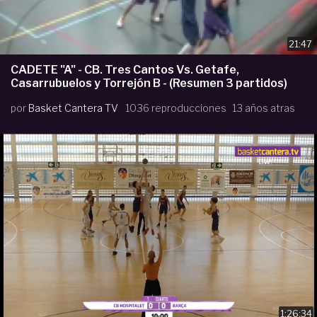
21:47
CADETE "A" - CB. Tres Cantos Vs. Getafe,
Casarrubuelos y Torrejón B - (Resumen 3 partidos)
por
Basket Cantera TV
1036 reproducciones
13 años atras
1:26:34