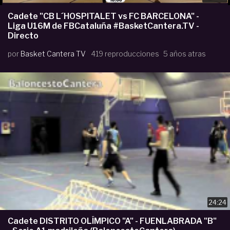
Cadete "CB L´HOSPITALET vs FC BARCELONA" -
Liga U16M de FBCataluña #BasketCantera.TV -
Directo
por
Basket Cantera TV
419 reproducciones
5 años atras
24:24
Cadete DISTRITO OLÍMPICO "A" - FUENLABRADA "B"