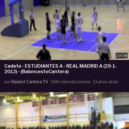
23:08
Cadete - ESTUDIANTES A - REAL MADRID A (29-1-
2012) - (BaloncestoCantera)
por
Basket Cantera TV
568 reproducciones
13 años atras