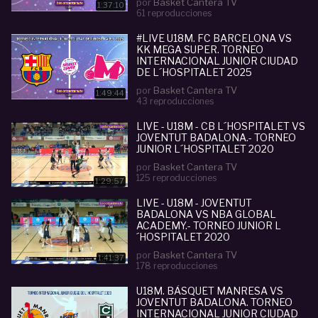
por
Basket Cantera TV
1:37:10
61 reproducciones
#LIVE U18M. FC BARCELONA VS
KK MEGA SUPER. TORNEO
INTERNACIONAL JUNIOR CIUDAD
DE L´HOSPITALET 2025
por
Basket Cantera TV
1:49:44
43 reproducciones
LIVE - U18M - CB L´HOSPITALET VS
JOVENTUT BADALONA.- TORNEO
JUNIOR L´HOSPITALET 2020
por
Basket Cantera TV
125 reproducciones
1:29:57
LIVE - U18M - JOVENTUT
BADALONA VS NBA GLOBAL
ACADEMY.- TORNEO JUNIOR L
´HOSPITALET 2020
por
Basket Cantera TV
1:41:37
178 reproducciones
U18M. BÀSQUET MANRESA VS
JOVENTUT BADALONA. TORNEO
INTERNACIONAL JUNIOR CIUDAD