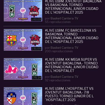
- Información TWITTER: @BasketCanteraTV
#LIVE U18M. JOVENTUT BADALONA
VS BASKONIA. TORNEO
- INSTAGRAM:
INTERNACIONAL JUNIOR CIUDAD
www.instagram.com/basketcantera/
DE L´HOSPITALET 2025
por
Basket Cantera TV
Categoria :
Junior (U17-U18)
1:43:09
55 reproducciones
#
live
#
u18m
#
fc
#
barcelona
#
joventut
#
badalon
a
#
torneo
#
internacional
#LIVE U18M. FC BARCELONA VS
#
junior
#
de
#
l
#
acut
BASKONIA. TORNEO
e
#
hospitalet
#
2025
INTERNACIONAL JUNIOR CIUDAD
DE L´HOSPITALET 2025
por
Basket Cantera TV
1:51:05
200 reproducciones
#LIVE U18M. KK MEGA SUPER VS
JOVENTUT BADALONA.- TORNEO
INTERNACIONAL JUNIOR CIUDAD
DE L´HOSPITALET
por
Basket Cantera TV
1:41:24
92 reproducciones
#LIVE U18M. L'HOSPITALET VS
JOVENTUT BADALONA.- 7/8
PUESTO. TORNEO JUNIOR DE L
´HOSPITALET 2025