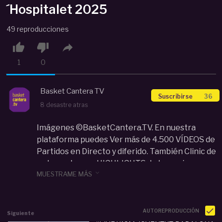
´Hospitalet 2025
49 reproducciones



1
0
Basket Cantera TV
Suscribirse
36
8 desastre atras
Imágenes ©BasketCantera.TV. En nuestra
plataforma puedes Ver más de 4.500 VÍDEOS de
Partidos en Directo y diferido. También Clinic de
entrenadores y HIGHLIGHTS de los mejores

MUESTRAME MÁS
equipos y jugadores de las categorías de
Cantera de España y Europa: U12, U14, U16, U18...
Con un impacto de audiencia que supera los 34
millones de visualizaciones en todo el mundo.
AUTOREPRODUCCIÓN
Siguiente