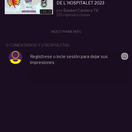
DE L´HOSPITALET 2023
por
Basket Cantera TV
1:46:21
129 reproducciones
MUESTRAME MÁS
0 COMENTARIOS Y 0 RESPUESTAS