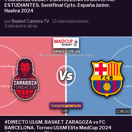
ESTUDIANTES. Semifinal Cpto. España Junior.
Huelva 2024
por
Basket Cantera TV
13 reproducciones
3 desastre atras
1:38:50
#DIRECTO U16M. BASKET ZARAGOZA vs FC
BARCELONA. Torneo U16M Elite MadCup 2024