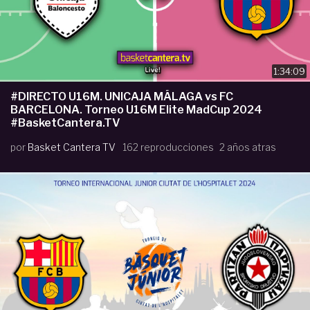
1:34:09
#DIRECTO U16M. UNICAJA MÁLAGA vs FC
BARCELONA. Torneo U16M Elite MadCup 2024
#BasketCantera.TV
por
Basket Cantera TV
162 reproducciones
2 años atras