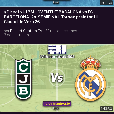
2:01:50
#Directo U13M. JOVENTUT BADALONA vs FC
BARCELONA. 2a. SEMIFINAL Torneo preinfantil
Ciudad de Vera 26
por
Basket Cantera TV
32 reproducciones
3 desastre atras
1:43:30