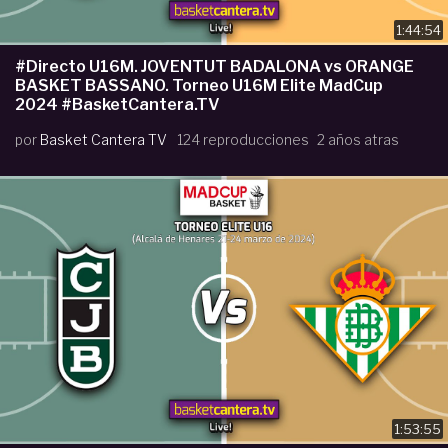
1:44:54
#Directo U16M. JOVENTUT BADALONA vs ORANGE
BASKET BASSANO. Torneo U16M Elite MadCup
2024 #BasketCantera.TV
por
Basket Cantera TV
124 reproducciones
2 años atras
1:53:55