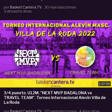
por
Basket Cantera TV
30 reproducciones
3 desastre atras
1:37:00
3/4 puesto. U12M. "NEXT MVP BADALONA vs
TRAVEL TEAM". Torneo Internacional Alevín Villa de
La Roda
por
Basket Cantera TV
221 reproducciones
4 años atras