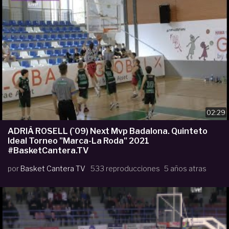
02:29
ADRIÀ ROSELL (`09) Next Mvp Badalona. Quinteto
Ideal Torneo "Marca-La Roda" 2021
#BasketCantera.TV
por
Basket Cantera TV
533 reproducciones
5 años atras