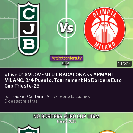
2:15:04
#Live U16M JOVENTUT BADALONA vs ARMANI
MILANO. 3/4 Puesto. Tournament No Borders Euro
Cup Trieste-25
por
Basket Cantera TV
52 reproducciones
9 desastre atras