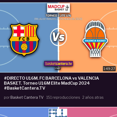
1:49:27
#DIRECTO U16M. FC BARCELONA vs VALENCIA
BASKET. Torneo U16M Elite MadCup 2024
#BasketCantera.TV
por
Basket Cantera TV
151 reproducciones
2 años atras