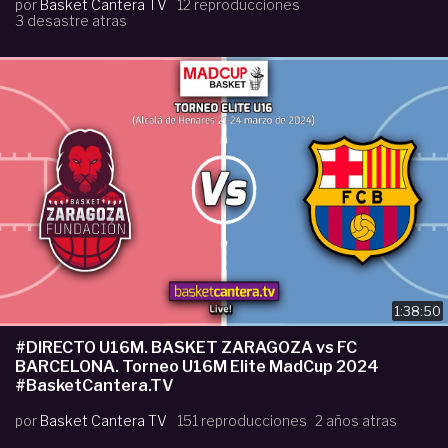
por
Basket Cantera TV
12 reproducciones
3 desastre atras
1:38:50
#DIRECTO U16M. BASKET ZARAGOZA vs FC
BARCELONA. Torneo U16M Elite MadCup 2024
#BasketCantera.TV
por
Basket Cantera TV
151 reproducciones
2 años atras