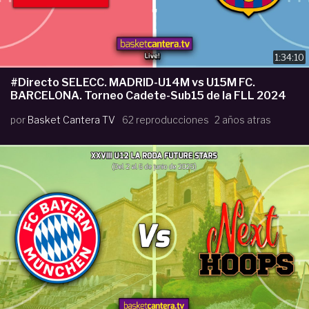
1:34:10
#Directo SELECC. MADRID-U14M vs U15M FC.
BARCELONA. Torneo Cadete-Sub15 de la FLL 2024
por
Basket Cantera TV
62 reproducciones
2 años atras