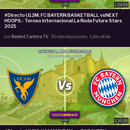
1:33:55
#Directo U12M. FC BAYERN BASKETBALL vsNEXT
HOOPS.- Torneo Internacional La Roda Future Stars
2025
por
Basket Cantera TV
61 reproducciones
1 año atras
1:20:35