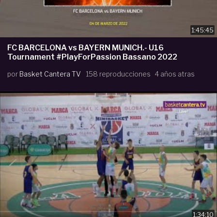
1:45:45
FC BARCELONA vs BAYERN MUNICH.- U16
Tournament #PlayForPassion Bassano 2022
por
Basket Cantera TV
158 reproducciones
4 años atras
1:34:10