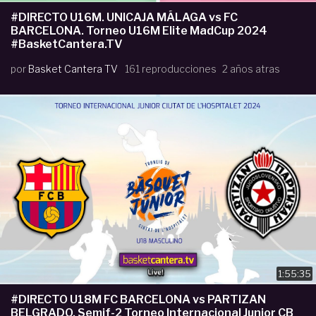
#DIRECTO U16M. UNICAJA MÁLAGA vs FC
BARCELONA. Torneo U16M Elite MadCup 2024
#BasketCantera.TV
por
Basket Cantera TV
161 reproducciones
2 años atras
1:55:35
#DIRECTO U18M FC BARCELONA vs PARTIZAN
BELGRADO. Semif-2 Torneo Internacional Junior CB