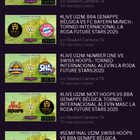
por
Basket Cantera TV
1:20:35
49 reproducciones
#LIVE U12M. BBA GENAPPE
BÉLGICA VS FC BAYERN MUNICH.-
TORNEO INTERNACIONAL LA
RODA FUTURE STARS 2025
por
Basket Cantera TV
1:25:10
42 reproducciones
#LIVE U12M. NUMBER ONE VS
SWISS HOOPS.- TORNEO
INTERNACIONAL ALEVÍN LA RODA
FUTURE STARS 2025
por
Basket Cantera TV
1:36:55
41 reproducciones
#LIVE U12M. NEXT HOOPS VS BBA
GENAPPE BÉLGICA. TORNEO
INTERNACIONAL ALEVÍN MASC LA
RODA FUTURE STARS 2025
por
Basket Cantera TV
1:40:00
73 reproducciones
#SEMIFINAL U12M. SWISS HOOPS
VS BBA GENAPE BÉLGICA.