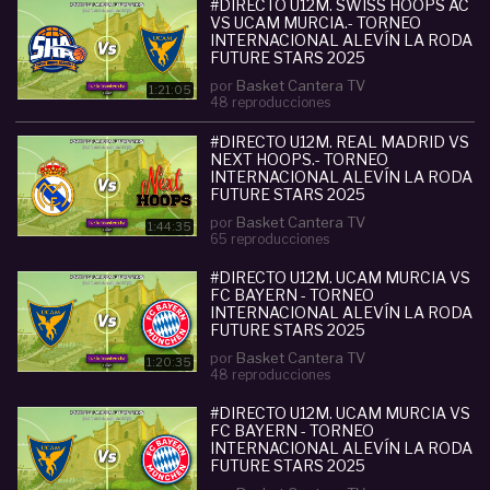
También Clinic de entrenadores y HIGHLIGHTS
#DIRECTO U12M. SWISS HOOPS AC
VS UCAM MURCIA.- TORNEO
de los mejores equipos y jugadores de las
INTERNACIONAL ALEVÍN LA RODA
categorías de Cantera de España y Europa: U12,
FUTURE STARS 2025
U14, U16, U18... Con un impacto de audiencia que
por
Basket Cantera TV
1:21:05
48 reproducciones
supera los 32 millones de visualizaciones en todo
el mundo.
#DIRECTO U12M. REAL MADRID VS
- Información TWITTER: @BasketCanteraTV
NEXT HOOPS.- TORNEO
INTERNACIONAL ALEVÍN LA RODA
- INSTAGRAM:
FUTURE STARS 2025
www.instagram.com/basketcantera/
por
Basket Cantera TV
1:44:35
65 reproducciones
Categoria :
Mini (U12)
#DIRECTO U12M. UCAM MURCIA VS
#
directo
#
u12m
#
fc
#
bayern
#
basketball
#
vsnex
FC BAYERN - TORNEO
t
#
hoops
#
torneo
#
internacional
#
la
#
roda
#
fut
INTERNACIONAL ALEVÍN LA RODA
ure
#
stars
#
2025
FUTURE STARS 2025
por
Basket Cantera TV
1:20:35
48 reproducciones
#DIRECTO U12M. UCAM MURCIA VS
FC BAYERN - TORNEO
INTERNACIONAL ALEVÍN LA RODA
FUTURE STARS 2025