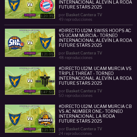
INTERNACIONAL ALEVÍN LA RODA
categorías de Cantera de España y Europa: U12,
FUTURE STARS 2025
U14, U16, U18... Con un impacto de audiencia que
por
Basket Cantera TV
1:20:35
49 reproducciones
supera los 32 millones de visualizaciones en todo
el mundo.
#DIRECTO U12M. SWISS HOOPS AC
- Información TWITTER: @BasketCanteraTV
VS UCAM MURCIA.- TORNEO
INTERNACIONAL ALEVÍN LA RODA
- INSTAGRAM:
FUTURE STARS 2025
www.instagram.com/basketcantera/
por
Basket Cantera TV
1:21:05
48 reproducciones
Categoria :
Mini (U12)
#DIRECTO U12M. UCAM MURCIA VS
#
directo
#
u12m
#
ucam
#
murcia
#
fc
#
bayern
#
TRIPLE THREAT - TORNEO
torneo
#
internacional
#
alev
#
iacute
#
la
#
roda
INTERNACIONAL ALEVÍN LA RODA
#
future
#
stars
#
2025
FUTURE STARS 2025
por
Basket Cantera TV
1:47:50
50 reproducciones
#DIRECTO U12M. UCAM MURCIA CB
VS AC NUMBER ONE.- TORNEO
INTERNACIONAL LA RODA
FUTURE STARS 2025
por
Basket Cantera TV
1:21:39
24 reproducciones