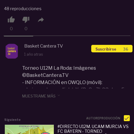
48 reproducciones



0
0
Basket Cantera TV
Suscribirse
36
1 año atras
Torneo U12M La Roda: Imágenes
©BasketCantera.TV
- INFORMACIÓN en OWQLO (móvil):
admin.owqlo.com/link/cYgfDa8m7bCGpbmu5
:

MUESTRAME MÁS
CALENDARIO, RESULTADOS,
CLASIFICACIONES, NOTICIAS...
En BasketCantera.TV puedes Ver más de 4.000
VÍDEOS de Partidos en Directo y diferido.
AUTOREPRODUCCIÓN
Siguiente
También Clinic de entrenadores y HIGHLIGHTS
#DIRECTO U12M. UCAM MURCIA VS
FC BAYERN - TORNEO
de los mejores equipos y jugadores de las