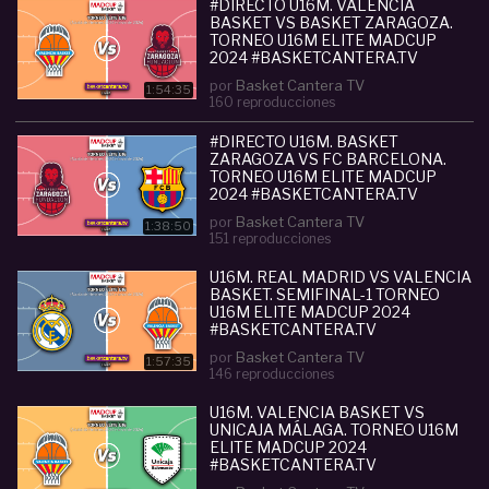
- INSTAGRAM:
#DIRECTO U16M. VALENCIA
BASKET VS BASKET ZARAGOZA.
www.instagram.com/basketcantera/
TORNEO U16M ELITE MADCUP
2024 #BASKETCANTERA.TV
Categoria :
Cadete (U15-U16)
por
Basket Cantera TV
1:54:35
#
directo
#
u16m
#
fc
#
barcelona
#
valencia
#
baske
160 reproducciones
t
#
torneo
#
elite
#
madcup
#
2024
#
basketcanter
a
#
tv
#DIRECTO U16M. BASKET
ZARAGOZA VS FC BARCELONA.
TORNEO U16M ELITE MADCUP
2024 #BASKETCANTERA.TV
por
Basket Cantera TV
1:38:50
151 reproducciones
U16M. REAL MADRID VS VALENCIA
BASKET. SEMIFINAL-1 TORNEO
U16M ELITE MADCUP 2024
#BASKETCANTERA.TV
por
Basket Cantera TV
1:57:35
146 reproducciones
U16M. VALENCIA BASKET VS
UNICAJA MÁLAGA. TORNEO U16M
ELITE MADCUP 2024
#BASKETCANTERA.TV