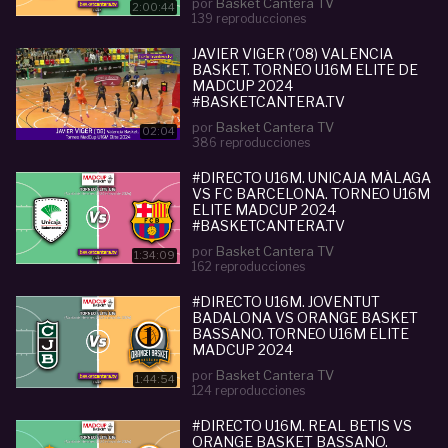
por
Basket Cantera TV
2:00:44
139 reproducciones
JAVIER VIGER ('08) VALENCIA
BASKET. TORNEO U16M ELITE DE
MADCUP 2024
#BASKETCANTERA.TV
por
Basket Cantera TV
02:04
386 reproducciones
#DIRECTO U16M. UNICAJA MÁLAGA
VS FC BARCELONA. TORNEO U16M
ELITE MADCUP 2024
#BASKETCANTERA.TV
por
Basket Cantera TV
1:34:09
162 reproducciones
#DIRECTO U16M. JOVENTUT
BADALONA VS ORANGE BASKET
BASSANO. TORNEO U16M ELITE
MADCUP 2024
#BASKETCANTERA.TV
por
Basket Cantera TV
1:44:54
124 reproducciones
#DIRECTO U16M. REAL BETIS VS
ORANGE BASKET BASSANO.