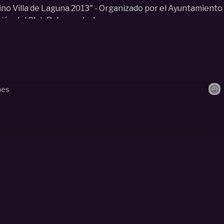
no Villa de Laguna 2013" - Organizado por el Ayuntamiento
ción del Club Baloncesto Juncos.
lla de Laguna
#
basketcantera
#
BaloncestoCantera
#
Cadete
#