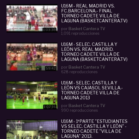
U16M - REAL MADRID VS.
FC.BARCELONA.- FINAL
TORNEO CADETE VILLA DE
LAGUNA (BASKETCANTERA.TV)
por
Basket Cantera TV
1:03:38
1,091 reproducciones
U16M - SELEC. CASTILLA Y
LEÓN VS. REAL MADRID.
TORNEO CADETE VILLA DE
LAGUNA (BASKETCANTERA.TV)
por
Basket Cantera TV
59:42
628 reproducciones
U16M - SELEC. CASTILLA Y
LEÓN VS CAJASOL SEVILLA.-
TORNEO CADETE VILLA DE
LAGUNA 2013
por
Basket Cantera TV
1:07:16
990 reproducciones
U16M - 1ªPARTE "ESTUDIANTES
VS SELEC. CASTILLA Y LEÓN" -
TORNEO CADETE "VILLA DE
LAGUNA" 2013.