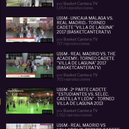
por
Basket Cantera TV
29:00
1,054 reproducciones
U16M - UNICAJA MÁLAGA VS.
REAL MADRID.- TORNEO
CADETE "VILLA DE LAGUNA"
2017 (BASKETCANTERA.TV)
por
Basket Cantera TV
1:12:53
727 reproducciones
U16M - REAL MADRID VS. THE
ACADEMY.- TORNEO CADETE
"VILLA DE LAGUNA" 2017
(BASKETCANTERA.TV)
por
Basket Cantera TV
1:16:01
702 reproducciones
U16M - 2ª PARTE CADETE
"ESTUDIANTES VS. SELEC.
CASTILLA Y LEÓN" - TORNEO
VILLA DE LAGUNA 2013
por
Basket Cantera TV
33:02
1,012 reproducciones
U16M - REAL MADRID VS