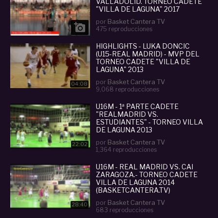
VALLADOLID. TORNEO CADETE
"VILLA DE LAGUNA" 2017
por
Basket Cantera TV

475 reproducciones
HIGHLIGHTS - LUKA DONCIC
(U15-REAL MADRID) - MVP DEL
TORNEO CADETE "VILLA DE
LAGUNA" 2013
por
Basket Cantera TV
04:08
9,068 reproducciones
U16M - 1ª PARTE CADETE
"REALMADRID VS.
ESTUDIANTES" - TORNEO VILLA
DE LAGUNA 2013
por
Basket Cantera TV
22:02
1,364 reproducciones
U16M - REAL MADRID VS. CAI
ZARAGOZA.- TORNEO CADETE
VILLA DE LAGUNA 2014
(BASKETCANTERA.TV)
por
Basket Cantera TV
28:40
683 reproducciones