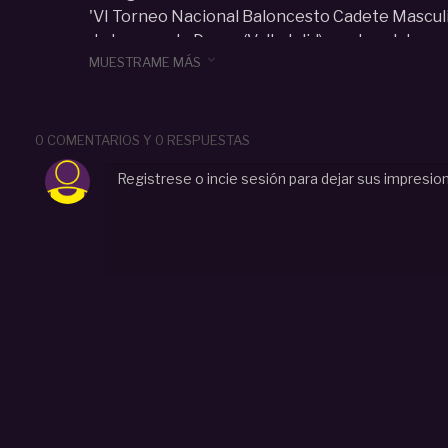
'VI Torneo Nacional Baloncesto Cadete Masculi
de Laguna de Duero (Valladolid) con la colabora

MUESTRAME MÁS
Categoria :
Cadete (U15-U16)
#
U16M
#
Sub-16
#
Real Madrid
#
Cajasol
#
Torneo Vi
basketcantera.tv
#
feb
0 COMENTARIOS Y 0 RESPUESTAS