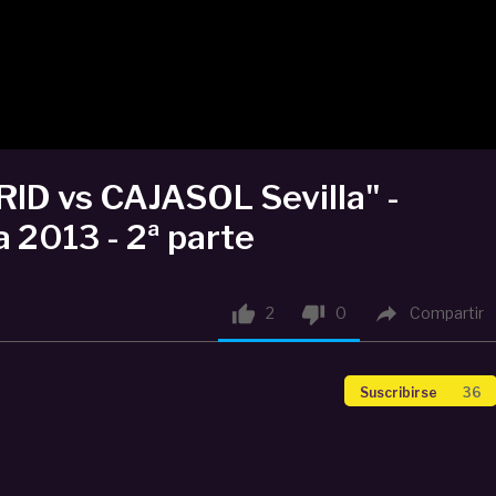
ID vs CAJASOL Sevilla" -
 2013 - 2ª parte



2
0
Compartir
Suscribirse
36