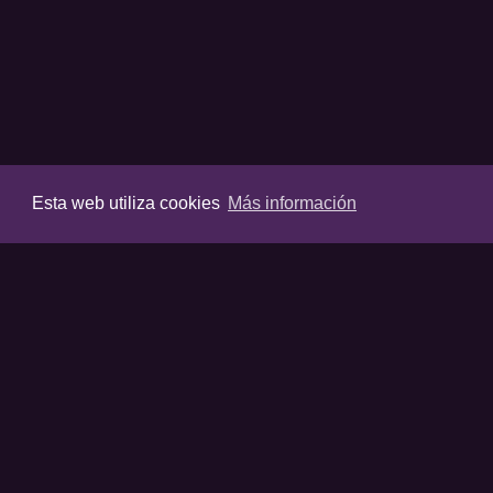
Esta web utiliza cookies
Más información
VIDEOS
Últimos vídeos
Destacados
Listas destaca
Favoritos