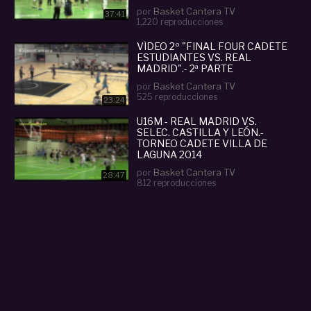
por
Basket Cantera TV
37:41
1,220 reproducciones
VÍDEO 2º "FINAL FOUR CADETE
ESTUDIANTES VS. REAL
MADRID".- 2ª PARTE
por
Basket Cantera TV
525 reproducciones
23:24
U16M - REAL MADRID VS.
SELEC. CASTILLA Y LEÓN.-
TORNEO CADETE VILLA DE
LAGUNA 2014
por
Basket Cantera TV
28:47
812 reproducciones