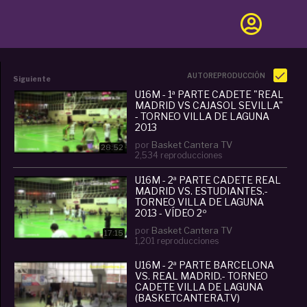
AUTOREPRODUCCIÓN
Siguiente
U16M - 1ª PARTE CADETE "REAL
MADRID VS CAJASOL SEVILLA"
- TORNEO VILLA DE LAGUNA
2013
por
Basket Cantera TV
28:52
2,534 reproducciones
U16M - 2ª PARTE CADETE REAL
MADRID VS. ESTUDIANTES.-
TORNEO VILLA DE LAGUNA
2013 - VÍDEO 2º
por
Basket Cantera TV
17:15
1,201 reproducciones
U16M - 2ª PARTE BARCELONA
VS. REAL MADRID.- TORNEO
CADETE VILLA DE LAGUNA
(BASKETCANTERA.TV)