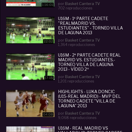
por
Basket Cantera TV
1:16:01
702 reproducciones
U16M - 1ª PARTE CADETE
"REALMADRID VS.
ESTUDIANTES" - TORNEO VILLA
DE LAGUNA 2013
por
Basket Cantera TV
22:02
1,364 reproducciones
U16M - 2ª PARTE CADETE REAL
MADRID VS. ESTUDIANTES.-
TORNEO VILLA DE LAGUNA
2013 - VÍDEO 2º
por
Basket Cantera TV
17:15
1,201 reproducciones
HIGHLIGHTS - LUKA DONCIC
(U15-REAL MADRID) - MVP DEL
TORNEO CADETE "VILLA DE
LAGUNA" 2013
por
Basket Cantera TV
04:08
9,068 reproducciones
U16M - REAL MADRID VS