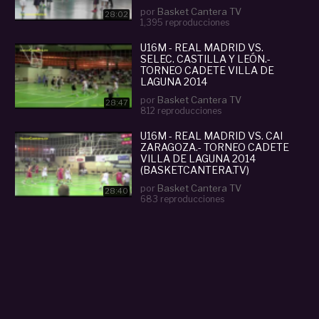
por
Basket Cantera TV
28:02
1,395 reproducciones
U16M - REAL MADRID VS.
SELEC. CASTILLA Y LEÓN.-
TORNEO CADETE VILLA DE
LAGUNA 2014
por
Basket Cantera TV
28:47
812 reproducciones
U16M - REAL MADRID VS. CAI
ZARAGOZA.- TORNEO CADETE
VILLA DE LAGUNA 2014
(BASKETCANTERA.TV)
por
Basket Cantera TV
28:40
683 reproducciones