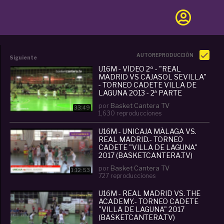
AUTOREPRODUCCIÓN
Siguiente
U16M - VÍDEO 2º - "REAL
MADRID VS CAJASOL SEVILLA"
- TORNEO CADETE VILLA DE
LAGUNA 2013 - 2ª PARTE
por
Basket Cantera TV
33:49
1,630 reproducciones
U16M - UNICAJA MÁLAGA VS.
REAL MADRID.- TORNEO
CADETE "VILLA DE LAGUNA"
2017 (BASKETCANTERA.TV)
por
Basket Cantera TV
1:12:53
727 reproducciones
U16M - REAL MADRID VS. THE
ACADEMY.- TORNEO CADETE
"VILLA DE LAGUNA" 2017
(BASKETCANTERA.TV)