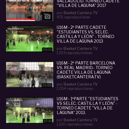
VALLADOLID. TORNEO CADETE
"VILLA DE LAGUNA" 2017
por
Basket Cantera TV

475 reproducciones
U16M - 2ª PARTE CADETE
"ESTUDIANTES VS. SELEC.
CASTILLA Y LEÓN" - TORNEO
VILLA DE LAGUNA 2013
por
Basket Cantera TV
33:02
1,013 reproducciones
U16M - 2ª PARTE BARCELONA
VS. REAL MADRID.- TORNEO
CADETE VILLA DE LAGUNA
(BASKETCANTERA.TV)
por
Basket Cantera TV
29:00
1,054 reproducciones
U16M - 1ªPARTE "ESTUDIANTES
VS SELEC. CASTILLA Y LEÓN" -
TORNEO CADETE "VILLA DE
LAGUNA" 2013.
por
Basket Cantera TV
37:41
1,220 reproducciones