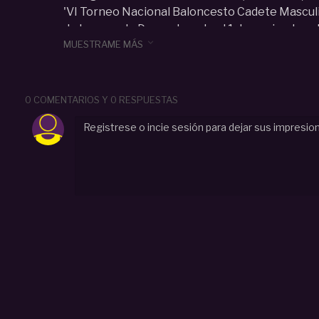
'VI Torneo Nacional Baloncesto Cadete Masculi
de Laguna de Duero. Jugado el 1 de noviembre d

MUESTRAME MÁS
Categoria :
Cadete (U15-U16)
#
U16M
#
Real Madrid
#
Cajasol
#
torneo Villa de Lagu
baloncestocantera
#
castilla y León. Doncic
#
feb
0 COMENTARIOS Y 0 RESPUESTAS