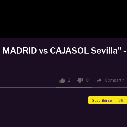
L MADRID vs CAJASOL Sevilla" -



2
0
Compartir
Suscribirse
36