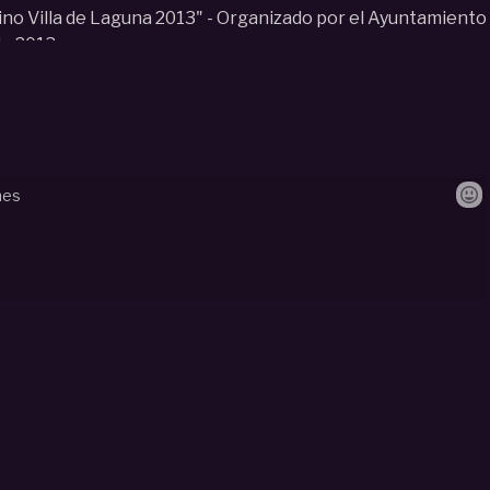
no Villa de Laguna 2013" - Organizado por el Ayuntamiento
e 2013.
na
#
Laguna de Duero
#
Cadete
#
basketcantera.tv
#