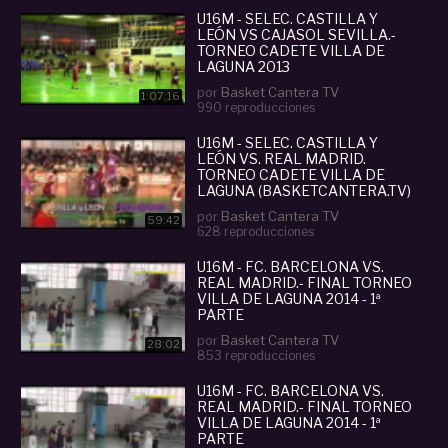
U16M - SELEC. CASTILLA Y
LEÓN VS CAJASOL SEVILLA.-
TORNEO CADETE VILLA DE
LAGUNA 2013
por
Basket Cantera TV
1:07:16
990 reproducciones
U16M - SELEC. CASTILLA Y
LEÓN VS. REAL MADRID.
TORNEO CADETE VILLA DE
LAGUNA (BASKETCANTERA.TV)
por
Basket Cantera TV
59:42
628 reproducciones
U16M - FC. BARCELONA VS.
REAL MADRID.- FINAL TORNEO
VILLA DE LAGUNA 2014 - 1ª
PARTE
por
Basket Cantera TV
28:02
853 reproducciones
U16M - FC. BARCELONA VS.
REAL MADRID.- FINAL TORNEO
VILLA DE LAGUNA 2014 - 1ª
PARTE