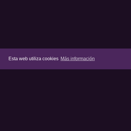
Esta web utiliza cookies
Más información
VIDEOS
Últimos vídeos
Destacados
Listas destaca
Favoritos