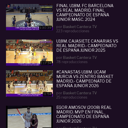
FINAL U18M. FC BARCELONA
VS REAL MADRID. FINAL
CAMPEONATO DE ESPAÑA
JUNIOR MASC. 2024
por
Basket Cantera TV
1:30:39
223 reproducciones
U18M. CAJASIETE CANARIAS VS
REAL MADRID.- CAMPEONATO
DE ESPAÑA JUNIOR 2025
por
Basket Cantera TV
78 reproducciones
1:17:34
#CANASTAS U18M. UCAM
MURCIA VS ZENTRO BASKET
MADRID.- CAMPEONATO DE
ESPAÑA JUNIOR 2026
por
Basket Cantera TV
11:54
25 reproducciones
EGOR AMOSOV (2008) REAL
MADRID. MVP EN FINAL
CAMPEONATO DE ESPAÑA
JUNIOR 2026