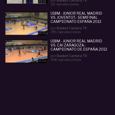
por
Basket Cantera TV
02:21
30 reproducciones
U18M - JUNIOR REAL MADRID
VS. JOVENTUT.- SEMIFINAL
CAMPEONATO ESPAÑA 2013
por
Basket Cantera TV
785 reproducciones
13:35
U18M - JUNIOR REAL MADRID
VS. CAI ZARAGOZA.-
CAMPEONATO DE ESPAÑA 2013
por
Basket Cantera TV
968 reproducciones
11:09