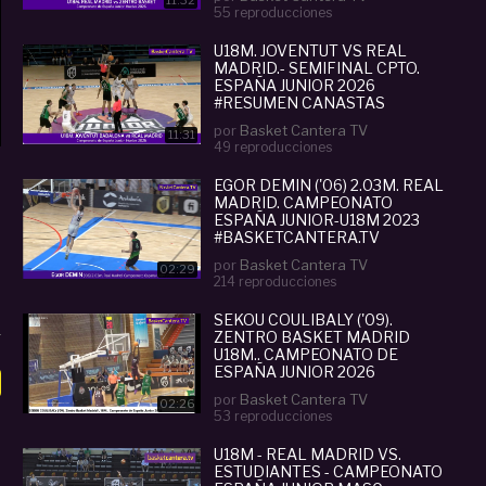
11:32
55 reproducciones
U18M. JOVENTUT VS REAL
MADRID.- SEMIFINAL CPTO.
ESPAÑA JUNIOR 2026
#RESUMEN CANASTAS
por
Basket Cantera TV
11:31
49 reproducciones
EGOR DEMIN ('06) 2.03M. REAL
MADRID. CAMPEONATO
ESPAÑA JUNIOR-U18M 2023
#BASKETCANTERA.TV
por
Basket Cantera TV
02:29
214 reproducciones
SEKOU COULIBALY ('09).
ZENTRO BASKET MADRID
U18M.. CAMPEONATO DE
ESPAÑA JUNIOR 2026
por
Basket Cantera TV
02:26
53 reproducciones
U18M - REAL MADRID VS.
ESTUDIANTES - CAMPEONATO