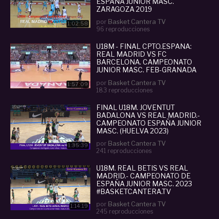
ESPAÑA JUNIOR MASC.
ZARAGOZA 2019
(BASKETCANTERA.TV)
por
Basket Cantera TV
1:02:58
96 reproducciones
U18M - FINAL CPTO.ESPAÑA:
REAL MADRID VS FC
BARCELONA. CAMPEONATO
JUNIOR MASC. FEB-GRANADA
2021
por
Basket Cantera TV
1:57:09
183 reproducciones
FINAL U18M. JOVENTUT
BADALONA VS REAL MADRID.-
CAMPEONATO ESPAÑA JUNIOR
MASC. (HUELVA 2023)
por
Basket Cantera TV
1:35:39
241 reproducciones
U18M. REAL BETIS VS REAL
MADRID.- CAMPEONATO DE
ESPAÑA JUNIOR MASC. 2023
#BASKETCANTERA.TV
por
Basket Cantera TV
1:14:19
245 reproducciones