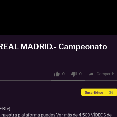
 REAL MADRID.- Campeonato



0
0
Compartir
Suscribirse
36
EBtv).
 nuestra plataforma puedes Ver más de 4.500 VÍDEOS de