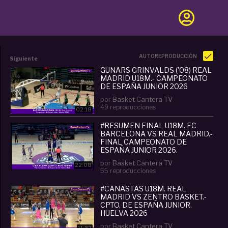
AUTOREPRODUCCIÓN
Siguiente
GUNARS GRINVALDS ('08) REAL
MADRID U18M.- CAMPEONATO
DE ESPAÑA JUNIOR 2026
por
Basket Cantera TV
49 reproducciones
02:18
#RESUMEN FINAL U18M. FC
BARCELONA VS REAL MADRID.-
FINAL CAMPEONATO DE
ESPAÑA JUNIOR 2026.
por
Basket Cantera TV
22:08
55 reproducciones
#CANASTAS U18M. REAL
MADRID VS ZENTRO BASKET.-
CPTO. DE ESPAÑA JUNIOR.
HUELVA 2026
por
Basket Cantera TV