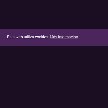
Esta web utiliza cookies
Más información
VIDEOS
Últimos vídeos
Destacados
Listas destaca
Favoritos