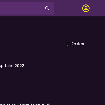

Orden

spitalet 2022