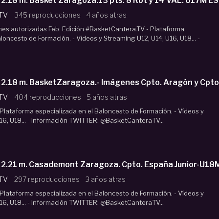
2.18 m. Basket Zaragoza.13 pts. 8 Rbt y 14 VAL. U17M 
 TV
345 reproducciones
4 años atras
nes autorizadas Feb. Edición #BasketCantera.TV - Plataforma
loncesto de Formación. - Vídeos y Streaming U12, U14, U16, U18... -
 2.18 m. BasketZaragoza.- Imágenes Cpto. Aragón y Cpt
 TV
404 reproducciones
5 años atras
lataforma especializada en el Baloncesto de Formación. - Vídeos y
16, U18... - Información TWITTER: @BasketCanteraTV...
 2.21 m. Casademont Zaragoza. Cpto. España Junior-U18
 TV
297 reproducciones
3 años atras
lataforma especializada en el Baloncesto de Formación. - Vídeos y
16, U18... - Información TWITTER: @BasketCanteraTV...