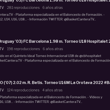
uguay '03) FC Barcelona 1.98 m. Torneo U18 Hospitalet
 TV
281 reproducciones
6 años atras
era.TV - Plataforma especializada en el Baloncesto de Formación. -
2, U14, U16, U18... - Información TWITTER: @BasketCanteraTV...
uguay '03) FC Barcelona 1.98 m. Torneo U18 Hospitalet
 TV
198 reproducciones
6 años atras
ido en el Quinteto Ideal Torneo Internacional U18 de @cbhospitalet
tCantera.TV - Plataforma especializada en el Baloncesto de Formación
('07) 2.02 m. R. Betis. Torneo U16M La Orotava 2022 #
 TV
124 reproducciones
4 años atras
lataforma especializada en el Baloncesto de Formación. - Vídeos y
16, U18... - Información TWITTER: @BasketCanteraTV...