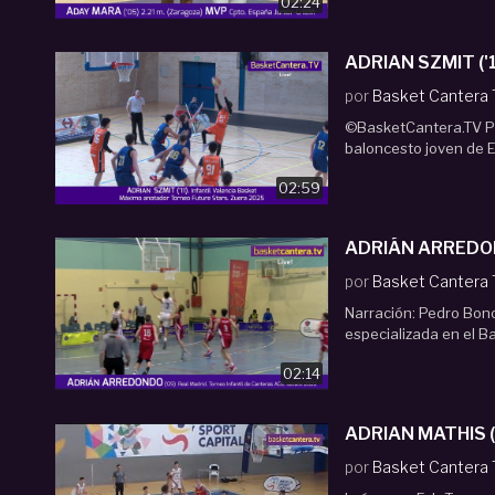
02:24
AD
por
Basket Cantera
©BasketCantera.TV Pl
baloncesto joven de 
02:59
ADRIÁN ARREDOND
por
Basket Cantera
Narración: Pedro Bon
especializada en el Ba
02:14
ADRIAN MATHIS ('
por
Basket Cantera