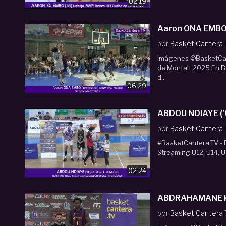
02:19
por
Basket Cantera
Imágenes ©BasketCant
de Montalt 2025.En B
d...
06:29
por
Basket Cantera
#BasketCantera.TV - P
Streaming U12, U14, U
02:24
ABDRAHAMANE KON
por
Basket Cantera