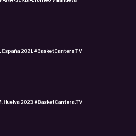
ESPAÑA-SERBIA.Torneo Villanueva
o. España 2021 #BasketCantera.TV
M. Huelva 2023 #BasketCantera.TV