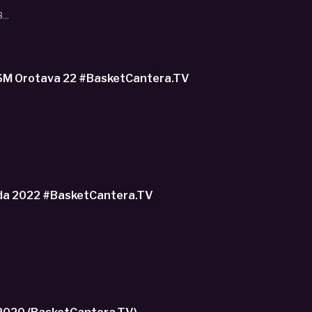
...
U16M Orotava 22 #BasketCantera.TV
Roda 2022 #BasketCantera.TV