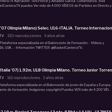
era.TV. Narración: Toni Ponce y Amadeo García. Comentarios: José
etCantera.TV puedes Ver más de 4.000 VÍDEOS de Partidos en Directo y
LONATI ('07 Olimpia Milano) Selec. U16-ITALIA. Torneo Interna
 TV
320 reproducciones
3 años atras
lataforma especializada en el Baloncesto de Formación. - Vídeos y
16, U18... - Información TWITTER: @BasketCanteraTV...
 TV
162 reproducciones
2 años atras
lataforma especializada en el Baloncesto de joven de España y Europa.
cesto de formación. Imágenes copyright.Puedes VER más de 4.200 VÍD...