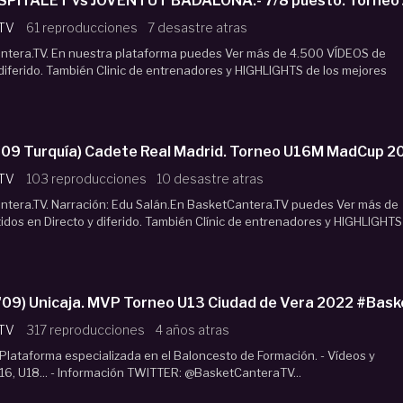
e U18M. L'HOSPITALET vs JOVENTUT BADALONA.- 7/8 puesto. Torne
 TV
61 reproducciones
7 desastre atras
tera.TV. En nuestra plataforma puedes Ver más de 4.500 VÍDEOS de
 diferido. También Clinic de entrenadores y HIGHLIGHTS de los mejores
MER KUTLUAY ('09 Turquía) Cadete Real Madrid. Torneo U16M Mad
 TV
103 reproducciones
10 desastre atras
era.TV. Narración: Edu Salán.En BasketCantera.TV puedes Ver más de
dos en Directo y diferido. También Clínic de entrenadores y HIGHLIGHTS
EMBO ('09) Unicaja. MVP Torneo U13 Ciudad de Vera 2022 #Ba
 TV
317 reproducciones
4 años atras
lataforma especializada en el Baloncesto de Formación. - Vídeos y
16, U18... - Información TWITTER: @BasketCanteraTV...