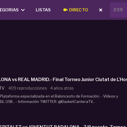
EGORIAS
LISTAS
DIRECTO
ONA vs REAL MADRID.- Final Torneo Junior Ciutat de L'Ho
 TV
409 reproducciones
4 años atras
lataforma especializada en el Baloncesto de Formación. - Vídeos y
16, U18... - Información TWITTER: @BasketCanteraTV...