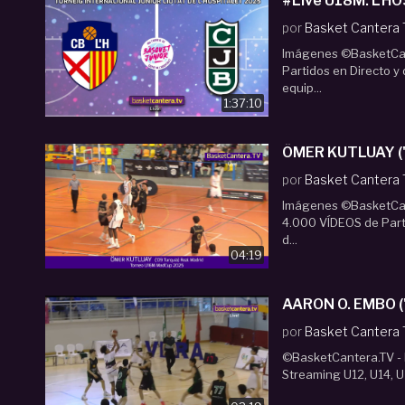
#Liv
por
Basket Cantera
Imágenes ©BasketCan
Partidos en Directo y
equip...
1:37:10
Ö
por
Basket Cantera
Imágenes ©BasketCant
4.000 VÍDEOS de Parti
d...
04:19
AARON O. 
por
Basket Cantera
©BasketCantera.TV - P
Streaming U12, U14, U