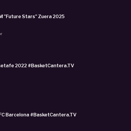
eo U1M "Future Stars" Zuera 2025
or
 Getafe 2022 #BasketCantera.TV
 FC Barcelona #BasketCantera.TV