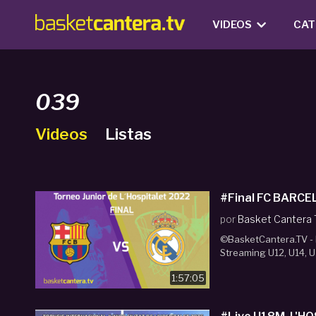
VIDEOS
CAT
039
Videos
Listas
#Final FC BARCEL
por
Basket Cantera
©BasketCantera.TV - P
Streaming U12, U14, U
1:57:05