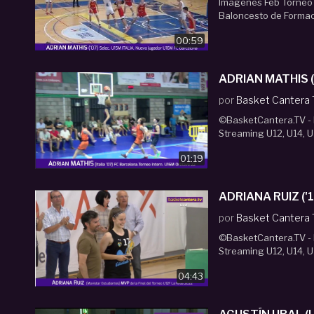
Imágenes Feb Torneo 
Baloncesto de Formaci
00:59
ADRIAN MATHIS (I
por
Basket Cantera
©BasketCantera.TV - P
Streaming U12, U14, U
01:19
ADRIANA RUIZ ('1
por
Basket Cantera
©BasketCantera.TV - P
Streaming U12, U14, U
04:43