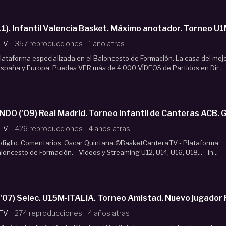
RIAN SZMIT ('11). Infantil Valencia Basket. Máximo anotador. Torn
 TV
357 reproducciones
1 año atras
ataforma especializada en el Baloncesto de Formación. La casa del mej
España y Europa. Puedes VER más de 4.000 VÍDEOS de Partidos en Dir...
O ('O9) Real Madrid. Torneo Infantil de Canteras ACB.
 TV
426 reproducciones
4 años atras
ofiglio. Comentarios: Oscar Quintana.©BasketCantera.TV - Plataforma
loncesto de Formación. - Vídeos y Streaming U12, U14, U16, U18... - In...
07) Selec. U15M-ITALIA. Torneo Amistad. Nuevo jugador
 TV
274 reproducciones
4 años atras