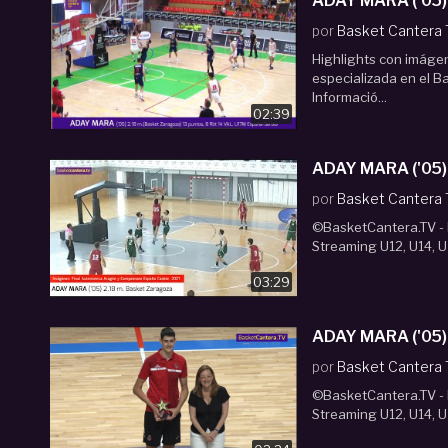
ADAY MARA ('05) 
por
Basket Cantera
Highlights con imáge
especializada en el Ba
Informació...
02:39
ADAY MARA ('05)
por
Basket Cantera
©BasketCantera.TV - P
Streaming U12, U14, U
03:29
ADAY MARA ('05)
por
Basket Cantera
©BasketCantera.TV - P
Streaming U12, U14, U