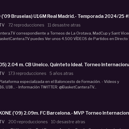
Aaron 
 TV
72 reproducciones
11 desastre atras
era.TV correspondiente a Torneos de La Orotava, MadCup y Sant Vice
asketCantera.TV puedes Ver unos 4.500 VÍDEOS de Partidos en Directo 
ABDOU NDIAYE ('05) 2.04 m. CB Unelco. Quinteto Ideal. T
 TV
173 reproducciones
5 años atras
lataforma especializada en el Baloncesto de Formación. - Vídeos y
16, U18... - Información TWITTER: @BasketCanteraTV...
E ('09) 2.09m. FC Barcelona.- MVP Torneo Internacion
 TV
200 reproducciones
10 desastre atras