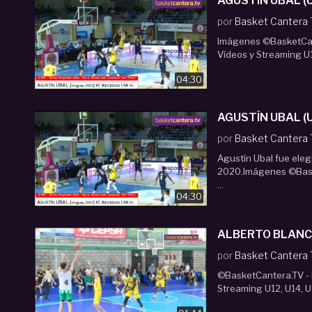
AGUSTÍN UBAL (Ur
por
Basket Cantera
Imágenes ©BasketCant
Vídeos y Streaming U1
04:30
AGUSTÍN UBAL (Ur
por
Basket Cantera
Agustín Ubal fue eleg
2020.Imágenes ©Baske
...
04:30
ALBERTO BLANCO 
por
Basket Cantera
©BasketCantera.TV - P
Streaming U12, U14, U