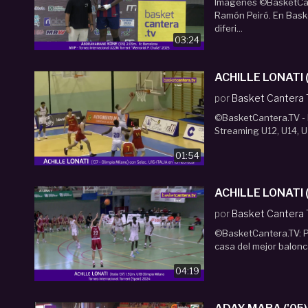
Imágenes ©BasketCant
Ramón Peiró. En Bask
diferi...
03:24
ACHILLE 
por
Basket Cantera
©BasketCantera.TV - P
Streaming U12, U14, U
01:54
por
Basket Cantera
©BasketCantera.TV: P
casa del mejor balon
04:19