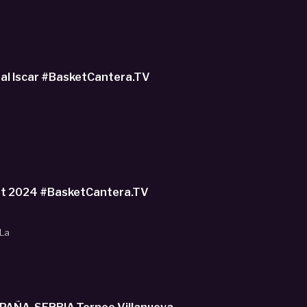
cional Iscar #BasketCantera.TV
ACHILLE LONATI (Italia '07) 1.92m. U18 Olimpia Milano. Torneo Junior Torrent 2024 #BasketCantera.TV
 La