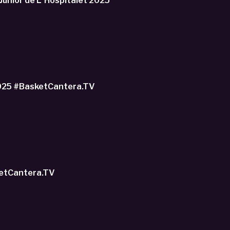
o Junior de L´Hospitalet 2025
Cup 2025 #BasketCantera.TV
sketCantera.TV