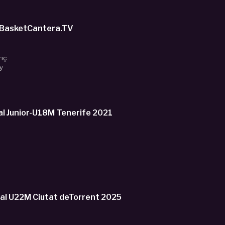
ONA EMBO ('09 Bruselas) U16M Real Madrid.- Temporada 2024/25 #BasketCantera.TV
nç
y
orneo Internacional Junior-U18M Tenerife 2021
al U22M Ciutat deTorrent 2025