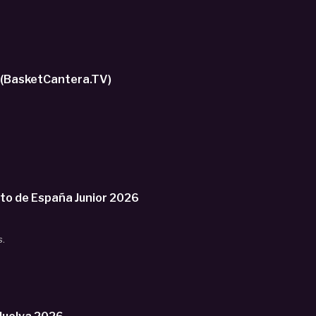
 (BasketCantera.TV)
ato de España Junior 2026
s.