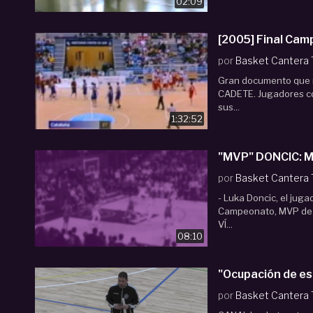
02:09
[2005] Final Cam
por
Basket Cantera
Gran documento que n
CADETE. Jugadores co
sus...
1:32:52
"MVP" DONCIC: Me
por
Basket Cantera
- Luka Doncic, el juga
Campeonato, MVP de l
VÍ...
08:10
"Ocupación de es
por
Basket Cantera