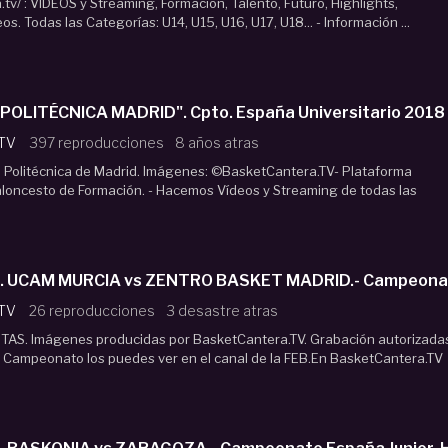
v/ : VÍDEOS y Streaming, Formación, Talento, Futuro, Highlights,
os. Todas las Categorías: U14, U15, U16, U17, U18... - Información ...
. POLITÉCNICA MADRID". Cpto. España Universitario 2018
 TV
397 reproducciones
8 años atras
d Politécnica de Madrid. Imágenes: ©BasketCantera.TV- Plataforma
aloncesto de Formación. - Hacemos Vídeos y Streaming de todas las
stas U18M. UCAM MURCIA vs ZENTRO BASKET MADRID.- Campeon
 TV
26 reproducciones
3 desastre atras
S. Imágenes producidas por BasketCantera.TV. Grabación autorizada
l Campeonato los puedes ver en el canal de la FEB.En BasketCantera.TV