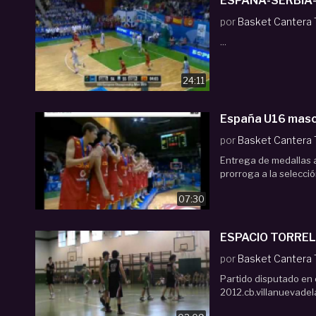
ESPAÑA-SERBIA
por
Basket Cantera
...
24:11
España U16 masc
por
Basket Cantera
Entrega de medallas a
prorroga a la selecció
07:30
ESPACIO TORRELO
por
Basket Cantera
Partido disputado en 
2012.cb.villanuevadel