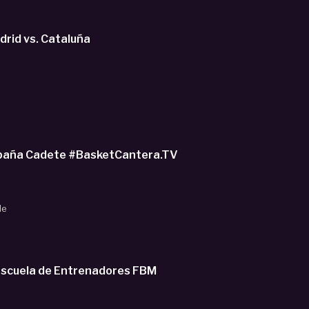
rid vs. Cataluña
España Cadete #BasketCantera.TV
de
 Escuela de Entrenadores FBM