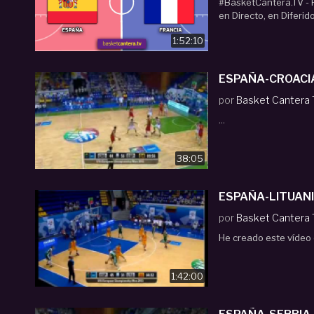
#BasketCantera.TV - P
en Directo, en Diferid
1:52:10
ESPAÑA-CROACIA
por
Basket Cantera
...
38:05
ESPAÑA-LITUANI
por
Basket Cantera
He creado este vídeo 
1:42:00