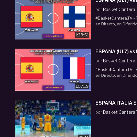
ESPAÑA (U17) vs
por
Basket Cantera
#BasketCantera.TV - P
en Directo, en Diferid
1:28:51
ESPAÑA (U17) vs
por
Basket Cantera
#BasketCantera.TV - P
en Directo, en Diferid
1:57:19
ESPAÑA ITALIA 
por
Basket Cantera
...