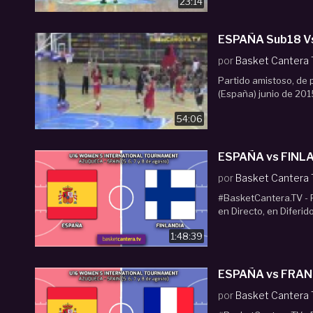
23:14
ES
por
Basket Cantera
Partido amistoso, de 
(España) junio de 2015
54:06
ESPAÑA vs FINLA
por
Basket Cantera
#BasketCantera.TV - P
en Directo, en Diferid
1:48:39
ESPAÑA vs FRANC
por
Basket Cantera