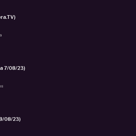
tera.TV)
a
a 7/08/23)
os
8/08/23)