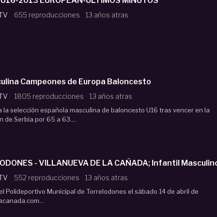
-U16-2013 EUROPEAN-ÚLTIMOS MINUTOS
 TV
655 reproducciones
13 años atras
ulina Campeones de Europa Baloncesto
 TV
1805 reproducciones
13 años atras
 la selección española masculina de baloncesto U16 tras vencer en la
n de Serbia por 65 a 63....
DONES - VILLANUEVA DE LA CAÑADA; Infantil Masculino 
 TV
552 reproducciones
13 años atras
el Polideportivo Municipal de Torrelodones el sábado 14 de abril de
acanada.com...