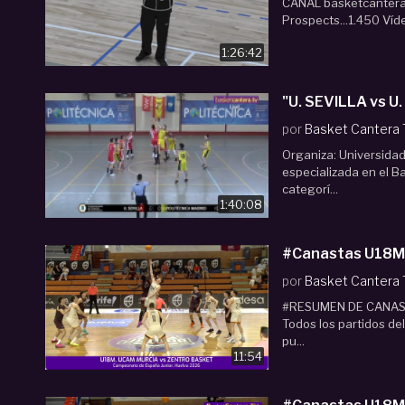
CANAL basketcantera.t
Prospects...1.450 Víde
1:26:42
"U. SEVILLA vs U
por
Basket Cantera
Organiza: Universida
especializada en el B
categorí...
1:40:08
#Cana
por
Basket Cantera
#RESUMEN DE CANASTA
Todos los partidos de
pu...
11:54