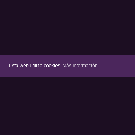
Esta web utiliza cookies
Más información
VIDEOS
Últimos vídeos
Destacados
Listas destaca