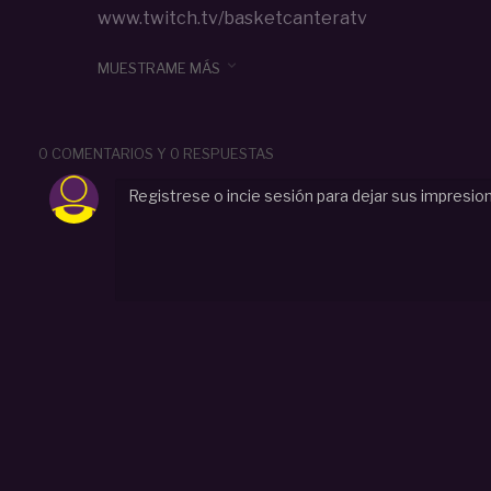
www.twitch.tv/basketcanteratv
Categoria :
Cadete (U15-U16)

MUESTRAME MÁS
#
directo
#
u16m
#
joventut
#
badalona
#
gran
#
ca
t
#
2026
0 COMENTARIOS Y 0 RESPUESTAS