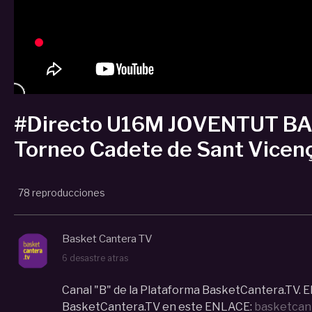
#Directo U16M JOVENTUT B
Torneo Cadete de Sant Vicen
78 reproducciones
Basket Cantera TV
6 desastre atras
Canal "B" de la Plataforma BasketCantera.TV. E
BasketCantera.TV en este ENLACE:
basketcant