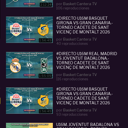
2026
por
Basket Cantera TV
2:12:24
106 reproducciones
#DIRECTO U16M BASQUET
GIRONA VS GRAN CANARIA.-
TORNEO CADETE DE SANT
VICENÇ DE MONTALT 2026
por
Basket Cantera TV
1:56:45
40 reproducciones
#DIRECTO U16M REAL MADRID
VS JOVENTUT BADALONA.-
TORNEO CADETE DE SANT
VICENÇ DE MONTALT 2026
por
Basket Cantera TV
1:55:05
116 reproducciones
#DIRECTO U16M BASQUET
GIRONA VS GRAN CANARIA.-
TORNEO CADETE DE SANT
VICENÇ DE MONTALT 2026
por
Basket Cantera TV
1:56:45
93 reproducciones
U16M. JOVENTUT BADALONA VS