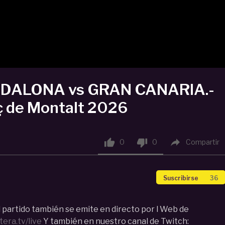
ADALONA vs GRAN CANARIA.-
ç de Montalt 2026



0
0
Compartir
Suscribirse
36
l partido también se emite en directo por l Web de
era.tv/live
Y también en nuestro canal de Twitch: