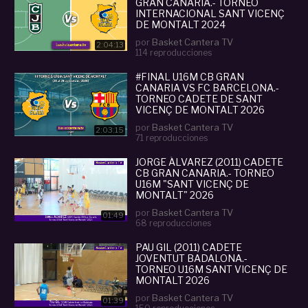
GRAN CANARIA.- TORNEO
INTERNACIONAL SANT VICENÇ
DE MONTALT 2024
por
Basket Cantera TV
2:04:13
114 reproducciones
#FINAL U16M CB GRAN
CANARIA VS FC BARCELONA.-
TORNEO CADETE DE SANT
VICENÇ DE MONTALT 2026
por
Basket Cantera TV
2:03:15
71 reproducciones
JORGE ÁLVAREZ (2011) CADETE
CB GRAN CANARIA.- TORNEO
U16M "SANT VICENÇ DE
MONTALT" 2026
por
Basket Cantera TV
01:49
68 reproducciones
PAU GIL (2011) CADETE
JOVENTUT BADALONA.-
TORNEO U16M SANT VICENÇ DE
MONTALT 2026
por
Basket Cantera TV
01:39