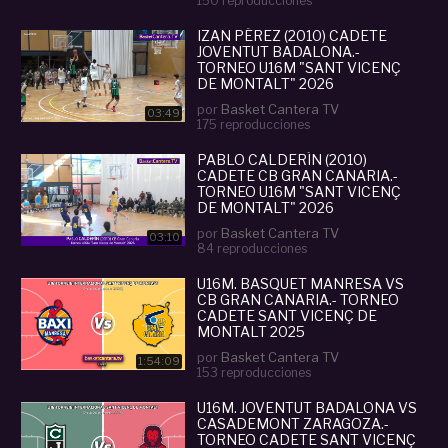
150 reproducciones
IZAN PÉREZ (2010) CADETE
JOVENTUT BADALONA.-
TORNEO U16M "SANT VICENÇ
DE MONTALT" 2026
por
Basket Cantera TV
03:49
175 reproducciones
PABLO CALDERÍN (2010)
CADETE CB GRAN CANARIA.-
TORNEO U16M "SANT VICENÇ
DE MONTALT" 2026
por
Basket Cantera TV
03:10
84 reproducciones
U16M. BASQUET MANRESA VS
CB GRAN CANARIA.- TORNEO
CADETE SANT VICENÇ DE
MONTALT 2025
por
Basket Cantera TV
1:54:09
153 reproducciones
U16M. JOVENTUT BADALONA VS
CASADEMONT ZARAGOZA.-
TORNEO CADETE SANT VICENÇ