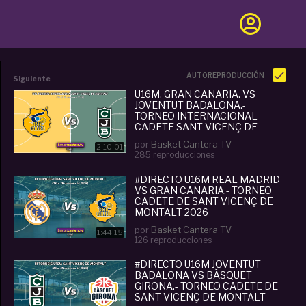
AUTOREPRODUCCIÓN
Siguiente
U16M. GRAN CANARIA. VS
JOVENTUT BADALONA.-
TORNEO INTERNACIONAL
CADETE SANT VICENÇ DE
MONTALT 2025
por
Basket Cantera TV
2:10:01
285 reproducciones
#DIRECTO U16M REAL MADRID
VS GRAN CANARIA.- TORNEO
CADETE DE SANT VICENÇ DE
MONTALT 2026
por
Basket Cantera TV
1:44:15
126 reproducciones
#DIRECTO U16M JOVENTUT
BADALONA VS BÀSQUET
GIRONA.- TORNEO CADETE DE
SANT VICENÇ DE MONTALT