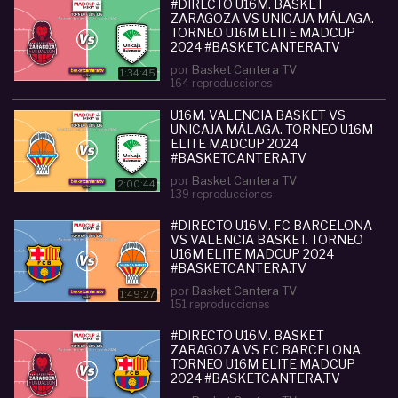
- INSTAGRAM:
#DIRECTO U16M. BASKET
ZARAGOZA VS UNICAJA MÁLAGA.
www.instagram.com/basketcantera/
TORNEO U16M ELITE MADCUP
2024 #BASKETCANTERA.TV
Categoria :
Cadete (U15-U16)
por
Basket Cantera TV
1:34:45
#
directo
#
u16m
#
unicaja
#
m
#
aacute
#
laga
#
f
164 reproducciones
c
#
barcelona
#
torneo
#
elite
#
madcup
#
2024
#
basketcantera
#
tv
U16M. VALENCIA BASKET VS
UNICAJA MÁLAGA. TORNEO U16M
ELITE MADCUP 2024
#BASKETCANTERA.TV
por
Basket Cantera TV
2:00:44
139 reproducciones
#DIRECTO U16M. FC BARCELONA
VS VALENCIA BASKET. TORNEO
U16M ELITE MADCUP 2024
#BASKETCANTERA.TV
por
Basket Cantera TV
1:49:27
151 reproducciones
#DIRECTO U16M. BASKET
ZARAGOZA VS FC BARCELONA.
TORNEO U16M ELITE MADCUP
2024 #BASKETCANTERA.TV