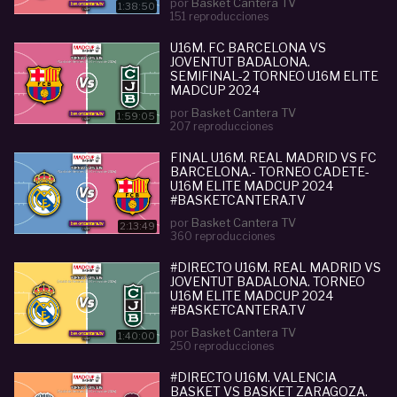
por
Basket Cantera TV
1:38:50
151 reproducciones
U16M. FC BARCELONA VS
JOVENTUT BADALONA.
SEMIFINAL-2 TORNEO U16M ELITE
MADCUP 2024
#BASKETCANTERA.TV
por
Basket Cantera TV
1:59:05
207 reproducciones
FINAL U16M. REAL MADRID VS FC
BARCELONA.- TORNEO CADETE-
U16M ELITE MADCUP 2024
#BASKETCANTERA.TV
por
Basket Cantera TV
2:13:49
360 reproducciones
#DIRECTO U16M. REAL MADRID VS
JOVENTUT BADALONA. TORNEO
U16M ELITE MADCUP 2024
#BASKETCANTERA.TV
por
Basket Cantera TV
1:40:00
250 reproducciones
#DIRECTO U16M. VALENCIA
BASKET VS BASKET ZARAGOZA.