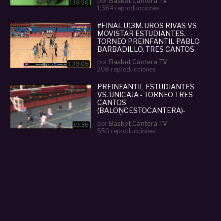
por
Basket Cantera TV
1:18:28
1,384 reproducciones
#FINAL U13M. UROS RIVAS VS
MOVISTAR ESTUDIANTES.
TORNEO PREINFANTIL PABLO
BARBADILLO. TRES CANTOS-
2025
por
Basket Cantera TV
1:39:05
208 reproducciones
PREINFANTIL ESTUDIANTES
VS. UNICAJA - TORNEO TRES
CANTOS
(BALONCESTOCANTERA)-
VERSIÓN 1ª
por
Basket Cantera TV
19:36
550 reproducciones