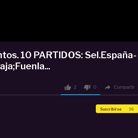
ntos. 10 PARTIDOS: Sel.España-
ja;Fuenla...



2
0
Compartir
Suscribirse
36