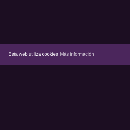
Esta web utiliza cookies
Más información
VIDEOS
Últimos vídeos
Destacados
Listas destaca
Favoritos