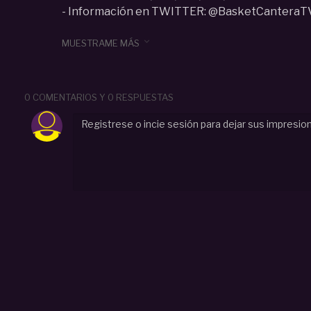
- Información en TWITTER: @BasketCanteraT
Categoria :
Infantil (U13-U14)

MUESTRAME MÁS
#
Torneo
#
Preinantil
#
Tres Cantos
#
Pablo Barbadillo
TresCantos
#
Selec FBMadrid
#
Alcobendas; El Palo Mál
FBM
#
FEB
#
San Antonio Cáceres
#
Estudiantes
#
F
Alcázar
0 COMENTARIOS Y 0 RESPUESTAS