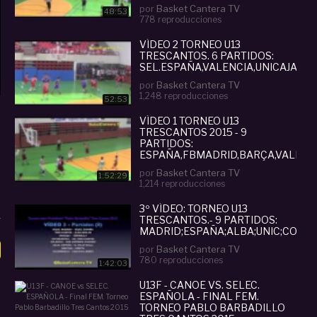
por
Basket Cantera TV
48:53
778 reproducciones
VÍDEO 2 TORNEO U13
TRESCANTOS. 6 PARTIDOS:
SEL.ESPAÑA,VALENCIA,UNICAJA,TOR
por
Basket Cantera TV
1,248 reproducciones
52:53
VÍDEO 1 TORNEO U13
TRESCANTOS 2015 - 9
PARTIDOS:
ESPAÑA,FBMADRID,BARÇA,VALENCIA,
por
Basket Cantera TV
1:52:29
1,214 reproducciones
3º VÍDEO: TORNEO U13
TRESCANTOS.- 9 PARTIDOS:
MADRID;ESPAÑA;ALBA;UNIC;CORNE
por
Basket Cantera TV
780 reproducciones
1:42:03
U13F - CANOE VS. SELEC.
ESPAÑOLA - FINAL FEM.
TORNEO PABLO BARBADILLO