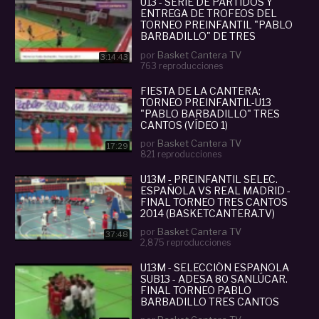
U13 - SERIE DE PARTIDOS Y
ENTREGA DE TROFEOS DEL
TORNEO PREINFANTIL "PABLO
BARBADILLO" DE TRES
CANTOS 2017
por
Basket Cantera TV
3:14:43
763 reproducciones
FIESTA DE LA CANTERA:
TORNEO PREINFANTIL-U13
"PABLO BARBADILLO" TRES
CANTOS (VÍDEO 1)
por
Basket Cantera TV
17:29
821 reproducciones
U13M - PREINFANTIL SELEC.
ESPAÑOLA VS REAL MADRID -
FINAL TORNEO TRES CANTOS
2014 (BASKETCANTERA.TV)
por
Basket Cantera TV
37:48
2,875 reproducciones
U13M - SELECCIÓN ESPAÑOLA
SUB13 - ADESA 80 SANLÚCAR.
FINAL TORNEO PABLO
BARBADILLO TRES CANTOS