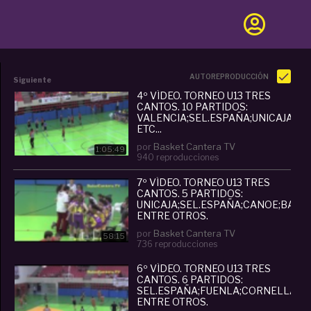
AUTOREPRODUCCIÓN
Siguiente
4º VÍDEO. TORNEO U13 TRES
CANTOS. 10 PARTIDOS:
VALENCIA;SEL.ESPAÑA;UNICAJA;E
ETC...
por
Basket Cantera TV
1:05:49
940 reproducciones
7º VÍDEO. TORNEO U13 TRES
CANTOS. 5 PARTIDOS:
UNICAJA;SEL.ESPAÑA;CANOE;BARÇA;
ENTRE OTROS.
por
Basket Cantera TV
58:15
736 reproducciones
6º VÍDEO. TORNEO U13 TRES
CANTOS. 6 PARTIDOS:
SEL.ESPAÑA;FUENLA;CORNELLÁ;VAL
ENTRE OTROS.