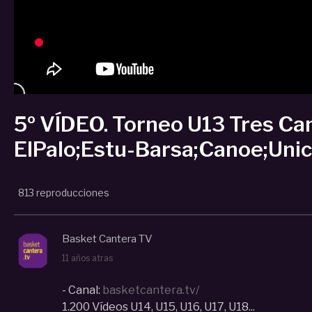
5º VÍDEO. Torneo U13 Tres Ca
ElPalo;Estu-Barsa;Canoe;Unica
813 reproducciones
Basket Cantera TV
11 años atras
- Canal:
basketcantera.tv/
1.200 Vídeos U14, U15, U16, U17, U18...