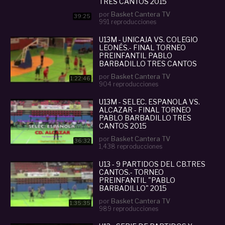
TRES CANTOS 2015
por
Basket Cantera TV
39:25
991 reproducciones
#
U13M - UNICAJA VS. COLEGIO
LEONÉS.- FINAL TORNEO
PREINFANTIL PABLO
BARBADILLO TRES CANTOS
por
Basket Cantera TV
1:22:46
904 reproducciones
U13M - SELEC. ESPAÑOLA VS.
ALCAZAR - FINAL TORNEO
PABLO BARBADILLO TRES
CANTOS 2015
por
Basket Cantera TV
36:32
1,438 reproducciones
U13 - 9 PARTIDOS DEL CB.TRES
CANTOS.- TORNEO
PREINFANTIL "PABLO
BARBADILLO" 2015
(BASKETCANTERA.TV)
por
Basket Cantera TV
1:35:35
989 reproducciones