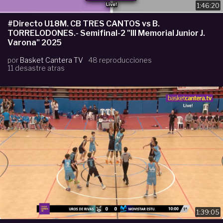
1:46:20
#Directo U18M. CB TRES CANTOS vs B.
TORRELODONES.- Semifinal-2 "III Memorial Junior J.
Varona" 2025
por
Basket Cantera TV
48 reproducciones
11 desastre atras
1:39:05