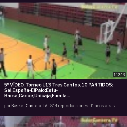
1:12:13
5º VÍDEO. Torneo U13 Tres Cantos. 10 PARTIDOS:
Sel.España-ElPalo;Estu-
Barsa;Canoe;Unicaja;Fuenla...
por
Basket Cantera TV
814 reproducciones
11 años atras