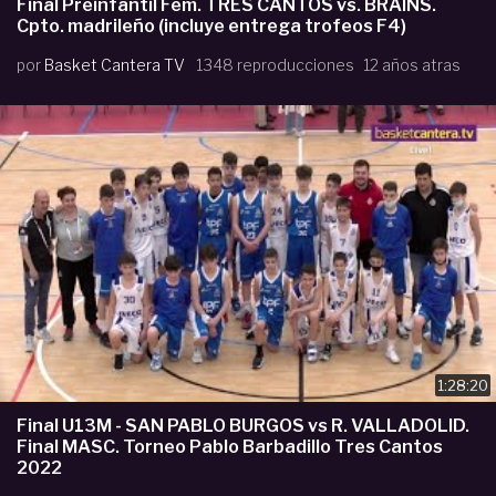
Final Preinfantil Fem. TRES CANTOS vs. BRAINS.
Cpto. madrileño (incluye entrega trofeos F4)
por
Basket Cantera TV
1348 reproducciones
12 años atras
1:28:20
Final U13M - SAN PABLO BURGOS vs R. VALLADOLID.
Final MASC. Torneo Pablo Barbadillo Tres Cantos
2022