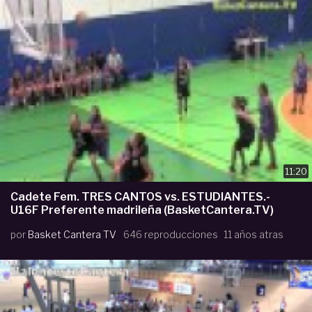
11:20
Cadete Fem. TRES CANTOS vs. ESTUDIANTES.-
U16F Preferente madrileña (BasketCantera.TV)
por
Basket Cantera TV
646 reproducciones
11 años atras