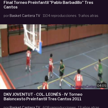
Final Torneo Preinfantil "Pablo Barbadillo" Tres
Cantos
por
Basket Cantera TV
1104 reproducciones
9 años atras
04:05
DKV JOVENTUT - COL. LEONÉS - IV Torneo
Baloncesto Preinfantil Tres Cantos 2011
por
Basket Cantera TV
608 reproducciones
13 años atras