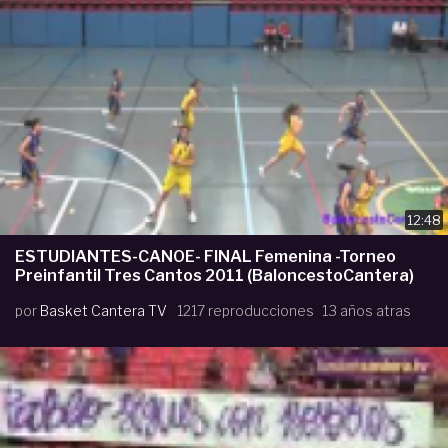
12:48
ESTUDIANTES-CANOE- FINAL Femenina -Torneo
Preinfantil Tres Cantos 2011 (BaloncestoCantera)
por
Basket Cantera TV
1217 reproducciones
13 años atras