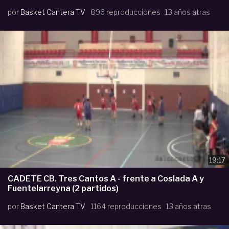
por
Basket Cantera TV
896 reproducciones
13 años atras
19:17
CADETE CB. Tres Cantos A - frente a Coslada A y
Fuentelarreyna (2 partidos)
por
Basket Cantera TV
1164 reproducciones
13 años atras