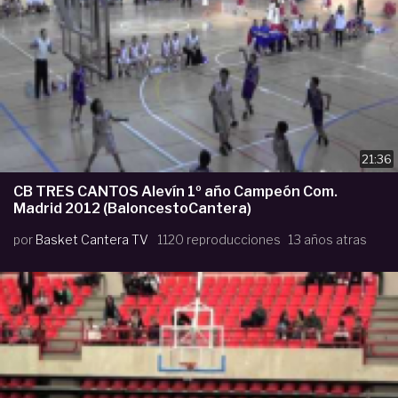
21:36
CB TRES CANTOS Alevín 1º año Campeón Com.
Madrid 2012 (BaloncestoCantera)
por
Basket Cantera TV
1120 reproducciones
13 años atras