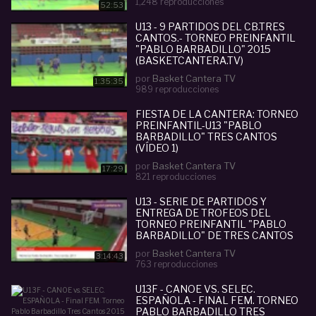
1,248 reproducciones
52:53
U13 - 9 PARTIDOS DEL CB.TRES
CANTOS.- TORNEO PREINFANTIL
"PABLO BARBADILLO" 2015
(BASKETCANTERA.TV)
por
Basket Cantera TV
1:35:35
989 reproducciones
FIESTA DE LA CANTERA: TORNEO
PREINFANTIL-U13 "PABLO
BARBADILLO" TRES CANTOS
(VÍDEO 1)
por
Basket Cantera TV
17:29
821 reproducciones
U13 - SERIE DE PARTIDOS Y
ENTREGA DE TROFEOS DEL
TORNEO PREINFANTIL "PABLO
BARBADILLO" DE TRES CANTOS
2017
por
Basket Cantera TV
3:14:43
763 reproducciones
U13F - CANOE VS. SELEC.
ESPAÑOLA - FINAL FEM. TORNEO
PABLO BARBADILLO TRES