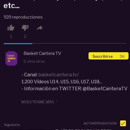
etc...
939 reproducciones



1
0
Basket Cantera TV
Suscribirse
36
11 años atras
- Canal:
basketcantera.tv/
1.200 Vídeos U14, U15, U16, U17, U18...
- Información en TWITTER: @BasketCanteraTV
Categoria :
Infantil (U13-U14)

MUESTRAME MÁS
#
Torneo
#
Preinantil
#
Tres Cantos
#
Pablo
Barbadillo
#
Vídeo 4
#
Partidos
#
Las Rozas
#
San
Antonio Cáceres
#
Canoe
#
El Palo
#
Easo
#
Almassera
#
Cabrerizos
#
Selección España
#
AUTOREPRODUCCIÓN
Siguiente
Torrelodones
#
Valencia
#
Alacazar
#
Tres