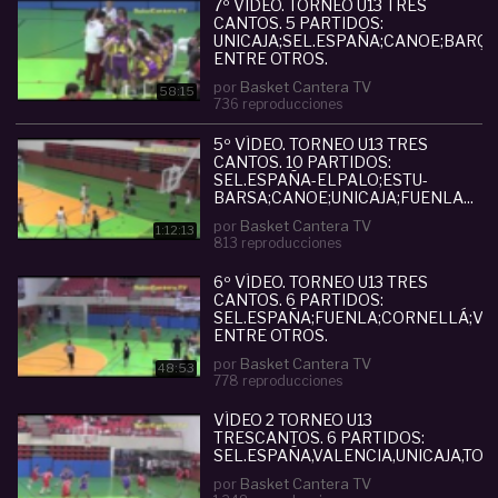
7º VÍDEO. TORNEO U13 TRES
Cantos
#
Unicaja
#
Alba Berlin
#
Estudiantes
#
CANTOS. 5 PARTIDOS:
BasketCantera.tv
#
BaloncestoCantera
#
Formación
#
UNICAJA;SEL.ESPAÑA;CANOE;BARÇA;
Promesas
#
Pablo Barbadillo
ENTRE OTROS.
por
Basket Cantera TV
58:15
736 reproducciones
5º VÍDEO. TORNEO U13 TRES
CANTOS. 10 PARTIDOS:
SEL.ESPAÑA-ELPALO;ESTU-
BARSA;CANOE;UNICAJA;FUENLA...
por
Basket Cantera TV
1:12:13
813 reproducciones
6º VÍDEO. TORNEO U13 TRES
CANTOS. 6 PARTIDOS:
SEL.ESPAÑA;FUENLA;CORNELLÁ;VAL
ENTRE OTROS.
por
Basket Cantera TV
48:53
778 reproducciones
VÍDEO 2 TORNEO U13
TRESCANTOS. 6 PARTIDOS:
SEL.ESPAÑA,VALENCIA,UNICAJA,TORR
por
Basket Cantera TV