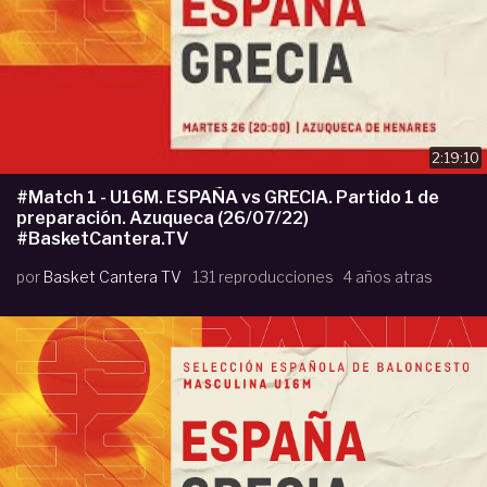
2:19:10
#Match 1 - U16M. ESPAÑA vs GRECIA. Partido 1 de
preparación. Azuqueca (26/07/22)
#BasketCantera.TV
por
Basket Cantera TV
131 reproducciones
4 años atras