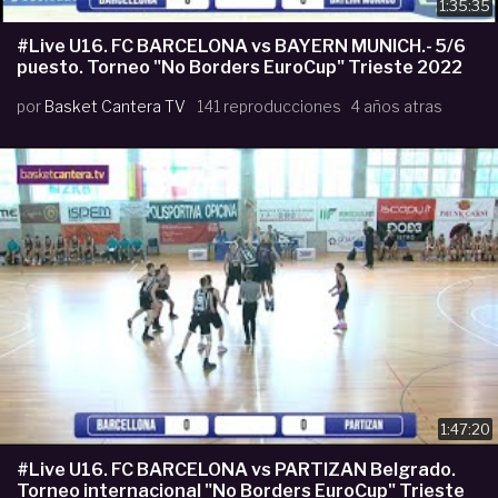
1:35:35
#Live U16. FC BARCELONA vs BAYERN MUNICH.- 5/6
puesto. Torneo "No Borders EuroCup" Trieste 2022
por
Basket Cantera TV
141 reproducciones
4 años atras
1:47:20
#Live U16. FC BARCELONA vs PARTIZAN Belgrado.
Torneo internacional "No Borders EuroCup" Trieste