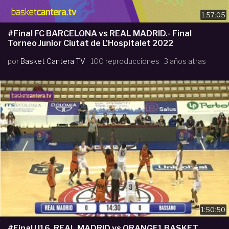
1:57:05
#Final FC BARCELONA vs REAL MADRID.- Final
Torneo Junior Ciutat de L'Hospitalet 2022
por
Basket Cantera TV
100 reproducciones
3 años atras
1:50:50
#Final U16. REAL MADRID vs ORANGE1 BASKET