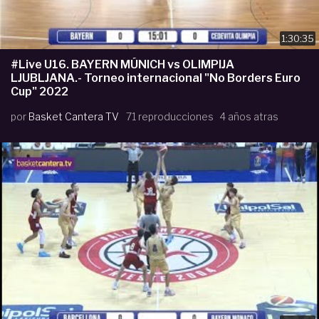
1:30:35
#Live U16. BAYERN MÚNICH vs OLIMPIJA
LJUBLJANA.- Torneo internacional "No Borders Euro
Cup" 2022
por
Basket Cantera TV
71 reproducciones
4 años atras