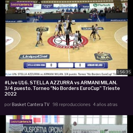
1:56:35
#Live U16. STELLA AZZURRA vs ARMANI MILAN.
3/4 puesto. Torneo "No Borders EuroCup" Trieste
2022
por
Basket Cantera TV
98 reproducciones
4 años atras