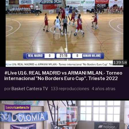
1:39:58
#Live U16. REAL MADRID vs ARMANI MILAN.- Torneo
internacional "No Borders Euro Cup". Trieste 2022
por
Basket Cantera TV
133 reproducciones
4 años atras