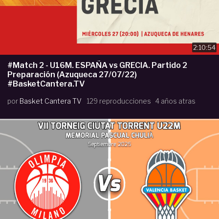
2:10:54
#Match 2 - U16M. ESPAÑA vs GRECIA. Partido 2
Preparación (Azuqueca 27/07/22)
#BasketCantera.TV
por
Basket Cantera TV
129 reproducciones
4 años atras