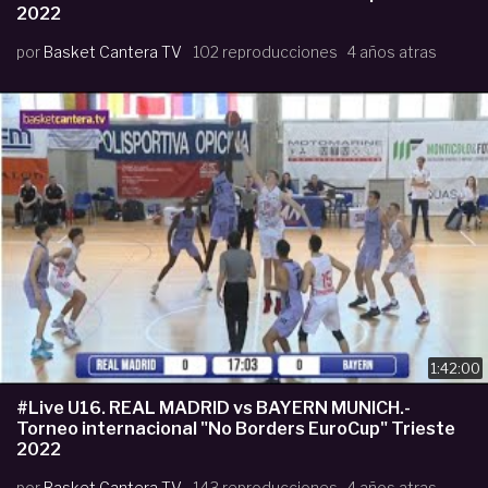
2022
por
Basket Cantera TV
102 reproducciones
4 años atras
1:42:00
#Live U16. REAL MADRID vs BAYERN MUNICH.-
Torneo internacional "No Borders EuroCup" Trieste
2022
por
Basket Cantera TV
143 reproducciones
4 años atras