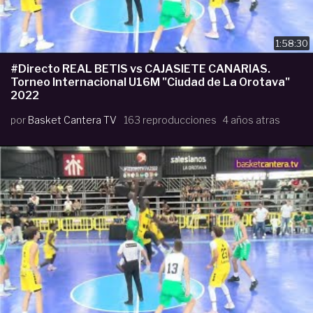
1:58:30
#Directo REAL BETIS vs CAJASIETE CANARIAS.
Torneo Internacional U16M "Ciudad de La Orotava"
2022
por
Basket Cantera TV
163 reproducciones
4 años atras