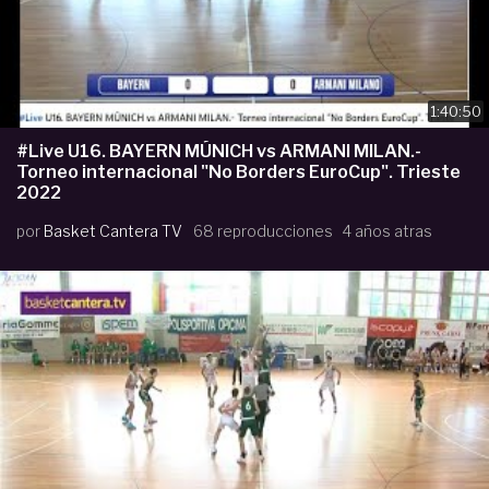
1:40:50
#Live U16. BAYERN MÚNICH vs ARMANI MILAN.-
Torneo internacional "No Borders EuroCup". Trieste
2022
por
Basket Cantera TV
68 reproducciones
4 años atras