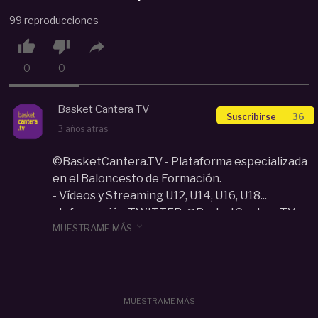
99 reproducciones



0
0
Basket Cantera TV
Suscribirse
36
3 años atras
©BasketCantera.TV - Plataforma especializada
en el Baloncesto de Formación.
- Vídeos y Streaming U12, U14, U16, U18...
- Información TWITTER: @BasketCanteraTV

MUESTRAME MÁS
Categoria :
Junior (U17-U18)
MUESTRAME MÁS