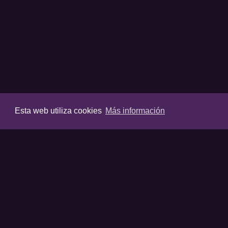
Esta web utiliza cookies
Más información
VIDEOS
Últimos vídeos
Destacados
Listas destaca