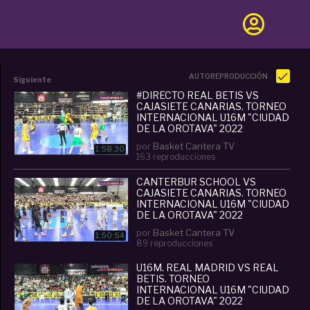
AUTOREPRODUCCIÓN
Siguiente
#DIRECTO REAL BETIS VS
CAJASIETE CANARIAS. TORNEO
INTERNACIONAL U16M "CIUDAD
DE LA OROTAVA" 2022
por
Basket Cantera TV
1:58:30
163 reproducciones
CANTERBUR SCHOOL VS
CAJASIETE CANARIAS. TORNEO
INTERNACIONAL U16M "CIUDAD
DE LA OROTAVA" 2022
por
Basket Cantera TV
1:50:54
89 reproducciones
U16M. REAL MADRID VS REAL
BETIS. TORNEO
INTERNACIONAL U16M "CIUDAD
DE LA OROTAVA" 2022