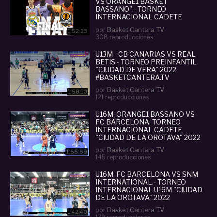
VS ORANGE1 BASKET
BASSANO".- TORNEO
INTERNACIONAL CADETE
CIUDAD DE LA OROTAVA 2022
por
Basket Cantera TV
1:52:23
308 reproducciones
U13M - CB CANARIAS VS REAL
BETIS.- TORNEO PREINFANTIL
"CIUDAD DE VERA" 2022
#BASKETCANTERA.TV
por
Basket Cantera TV
1:58:10
121 reproducciones
U16M. ORANGE1 BASSANO VS
FC BARCELONA. TORNEO
INTERNACIONAL CADETE
"CIUDAD DE LA OROTAVA" 2022
por
Basket Cantera TV
1:55:59
145 reproducciones
U16M. FC BARCELONA VS SNM
INTERNATIONAL.- TORNEO
INTERNACIONAL U16M "CIUDAD
DE LA OROTAVA" 2022
por
Basket Cantera TV
1:42:40