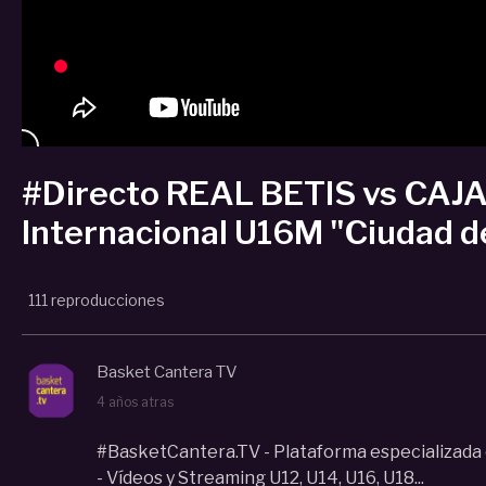
#Directo REAL BETIS vs CAJ
Internacional U16M "Ciudad 
111 reproducciones
Basket Cantera TV
4 años atras
#BasketCantera.TV - Plataforma especializada 
- Vídeos y Streaming U12, U14, U16, U18...