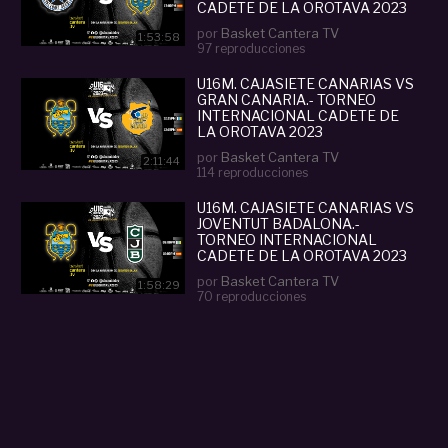
CADETE DE LA OROTAVA 2023
por
Basket Cantera TV
1:53:58
97 reproducciones
U16M. CAJASIETE CANARIAS VS
GRAN CANARIA.- TORNEO
INTERNACIONAL CADETE DE
LA OROTAVA 2023
por
Basket Cantera TV
2:11:44
114 reproducciones
U16M. CAJASIETE CANARIAS VS
JOVENTUT BADALONA.-
TORNEO INTERNACIONAL
CADETE DE LA OROTAVA 2023
por
Basket Cantera TV
1:58:29
70 reproducciones