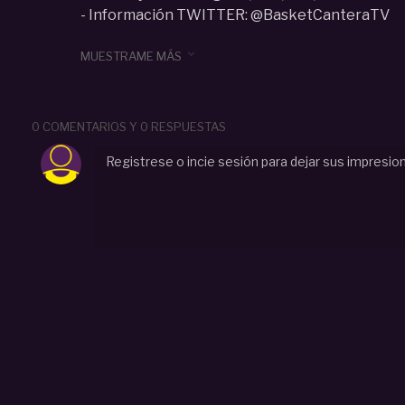
- Información TWITTER: @BasketCanteraTV
Categoria :
Cadete (U15-U16)

MUESTRAME MÁS
#
directo
#
real
#
betis
#
cajasiete
#
canarias
#
tor
a
#
2022
0 COMENTARIOS Y 0 RESPUESTAS