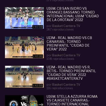
179 reproducciones
U16M. CB SAN ISIDRO VS
ORANGE1 BASSANO. TORNEO
INTERNACIONAL U16M "CIUDAD
DE LA OROTAVA" 2022
por
Basket Cantera TV
1:40:09
187 reproducciones
U13M - REAL MADRID VS CB
CANARIAS.- TORNEO
PREINFANTIL "CIUDAD DE
VERA!" 2022
#BASKETCANTERA.TV
por
Basket Cantera TV
1:47:30
108 reproducciones
U13M - REAL MADRID VS R.
BETIS.- TORNEO PREINFANTIL
"CIUDAD DE VERA" 2022
#BASKETCANTERA.TV
por
Basket Cantera TV
1:42:55
116 reproducciones
U16M. STELLA AZZURRA ROMA
VS CAJASIETE CANARIAS.-
TORNEO INTERNACIONAL