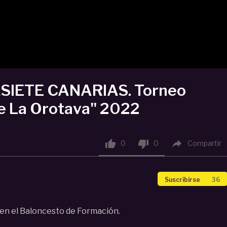
ASIETE CANARIAS. Torneo
de La Orotava" 2022



0
0
Compartir
Suscribirse
36
en el Baloncesto de Formación.