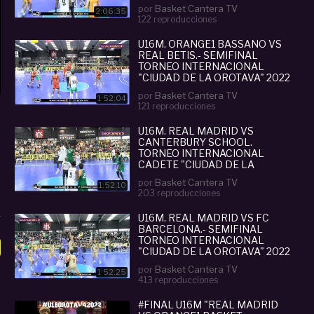
por
Basket Cantera TV
2:06:35
122 reproducciones
U16M. ORANGE1 BASSANO VS
REAL BETIS.- SEMIFINAL
TORNEO INTERNACIONAL
"CIUDAD DE LA OROTAVA" 2022
por
Basket Cantera TV
1:52:04
121 reproducciones
U16M. REAL MADRID VS
CANTERBURY SCHOOL.
TORNEO INTERNACIONAL
CADETE "CIUDAD DE LA
OROTAVA" 2022
por
Basket Cantera TV
1:52:10
203 reproducciones
U16M. REAL MADRID VS FC
BARCELONA.- SEMIFINAL
TORNEO INTERNACIONAL
"CIUDAD DE LA OROTAVA" 2022
por
Basket Cantera TV
1:52:25
413 reproducciones
#FINAL U16M "REAL MADRID