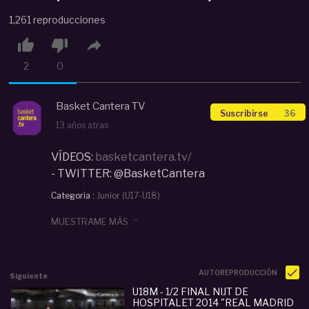
1,261 reproducciones



2
0
Basket Cantera TV
Suscribirse
36
13 años atras
VÍDEOS:
basketcantera.tv/
- TWITTER: @BasketCantera
Categoria :
Junior (U17-U18)
#
U18M
#
Sub18
#
NIJT
#
Hospitalet
#
Real

MUESTRAME MÁS
Madrid
#
Fernerbahce
#
Basketcantera.tv
#
baloncestocantera
#
feb
#
junior
AUTOREPRODUCCIÓN
Siguiente
U18M - 1/2 FINAL NIJT DE
HOSPITALET 2014 "REAL MADRID