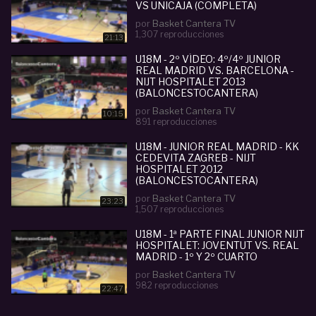
VS UNICAJA (COMPLETA)
por
Basket Cantera TV
1,307 reproducciones
21:13
U18M - 2º VÍDEO: 4º/4º JUNIOR
REAL MADRID VS. BARCELONA -
NIJT HOSPITALET 2013
(BALONCESTOCANTERA)
por
Basket Cantera TV
10:15
891 reproducciones
U18M - JUNIOR REAL MADRID - KK
CEDEVITA ZAGREB - NIJT
HOSPITALET 2012
(BALONCESTOCANTERA)
por
Basket Cantera TV
23:23
1,507 reproducciones
U18M - 1ª PARTE FINAL JUNIOR NIJT
HOSPITALET: JOVENTUT VS. REAL
MADRID - 1º Y 2º CUARTO
por
Basket Cantera TV
982 reproducciones
22:47