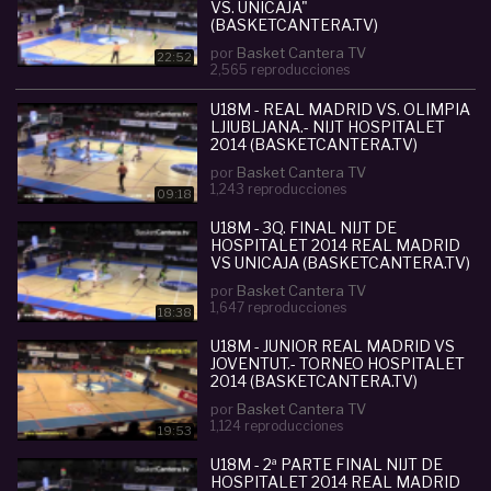
VS. UNICAJA"
(BASKETCANTERA.TV)
por
Basket Cantera TV
22:52
2,565 reproducciones
U18M - REAL MADRID VS. OLIMPIA
LJIUBLJANA.- NIJT HOSPITALET
2014 (BASKETCANTERA.TV)
por
Basket Cantera TV
1,243 reproducciones
09:18
U18M - 3Q. FINAL NIJT DE
HOSPITALET 2014 REAL MADRID
VS UNICAJA (BASKETCANTERA.TV)
por
Basket Cantera TV
1,647 reproducciones
18:38
U18M - JUNIOR REAL MADRID VS
JOVENTUT.- TORNEO HOSPITALET
2014 (BASKETCANTERA.TV)
por
Basket Cantera TV
1,124 reproducciones
19:53
U18M - 2ª PARTE FINAL NIJT DE
HOSPITALET 2014 REAL MADRID