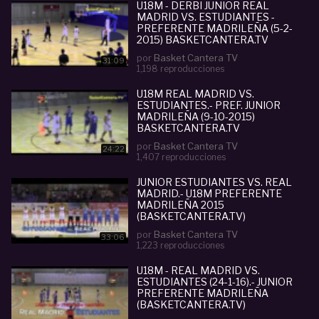
U18M - DERBI JUNIOR REAL
MADRID VS. ESTUDIANTES -
PREFERENTE MADRILEÑA (5-2-
2015) BASKETCANTERA.TV
por
Basket Cantera TV
31:09
1,198 reproducciones
U18M REAL MADRID VS.
ESTUDIANTES.- PREF. JUNIOR
MADRILEÑA (9-10-2015)
BASKETCANTERA.TV
por
Basket Cantera TV
24:22
1,407 reproducciones
JUNIOR ESTUDIANTES VS. REAL
MADRID.- U18M PREFERENTE
MADRILEÑA 2015
(BASKETCANTERA.TV)
por
Basket Cantera TV
33:06
1,223 reproducciones
U18M - REAL MADRID VS.
ESTUDIANTES (24-1-16).- JUNIOR
PREFERENTE MADRILEÑA
(BASKETCANTERA.TV)