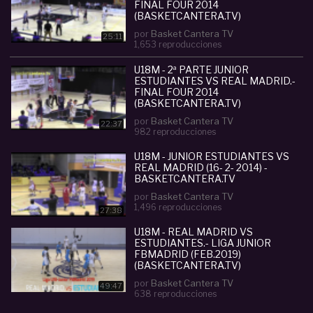
FINAL FOUR 2014
(BASKETCANTERA.TV)
por
Basket Cantera TV
25:11
1,653 reproducciones
U18M - 2ª PARTE JUNIOR
ESTUDIANTES VS REAL MADRID.-
FINAL FOUR 2014
(BASKETCANTERA.TV)
por
Basket Cantera TV
22:37
982 reproducciones
U18M - JUNIOR ESTUDIANTES VS
REAL MADRID (16- 2- 2014) -
BASKETCANTERA.TV
por
Basket Cantera TV
1,496 reproducciones
27:38
U18M - REAL MADRID VS
ESTUDIANTES.- LIGA JUNIOR
FBMADRID (FEB.2019)
(BASKETCANTERA.TV)
por
Basket Cantera TV
49:47
638 reproducciones