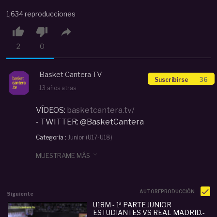
1,634 reproducciones



2
0
Basket Cantera TV
Suscribirse
36
13 años atras
VÍDEOS:
basketcantera.tv/
- TWITTER: @BasketCantera
Categoria :
Junior (U17-U18)
#
U18M
#
junior
#
REAL MADRID
#
ESTUDIANTES
#

MUESTRAME MÁS
Real Madrid
#
BasketCantera.tv
#
baloncestocantera
#
Sub18
#
Junior
#
feb
#
basketball
AUTOREPRODUCCIÓN
Siguiente
U18M - 1ª PARTE JUNIOR
ESTUDIANTES VS REAL MADRID.-