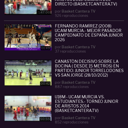
DIRECTO (BASKETCANTERA.TV)
por
Basket Cantera TV
1:47:00
926 reproducciones
FERNANDO RAMÍREZ (2008)
UCAM MURCIA.- MEJOR PASADOR
CAMPEONATO DE ESPAÑA JUNIOR
2026
por
Basket Cantera TV
01:49
37 reproducciones
CANASTÓN DECISIVO SOBRE LA
BOCINA ( DESDE 15 METROS) EN
PARTIDO: JUNIOR TORRELODONES
VS SAN JORGE (28/10/2012)
por
Basket Cantera TV
00:42
887 reproducciones
U18M - UCAM MURCIA VS.
ESTUDIANTES.- TORNEO JUNIOR
DE ARISTOS 2014
(BASKETCANTERA.TV)
por
Basket Cantera TV
50:55
852 reproducciones