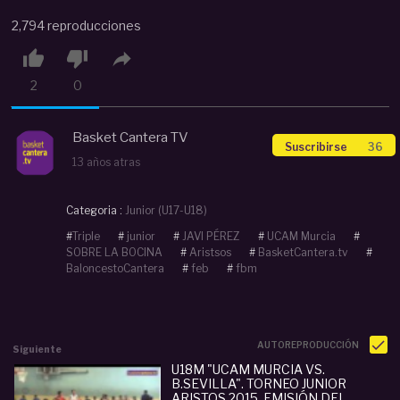
2,794 reproducciones



2
0
Basket Cantera TV
Suscribirse
36
13 años atras
Categoria :
Junior (U17-U18)
#
Triple
#
junior
#
JAVI PÉREZ
#
UCAM Murcia
#
SOBRE LA BOCINA
#
Aristsos
#
BasketCantera.tv
#
BaloncestoCantera
#
feb
#
fbm
AUTOREPRODUCCIÓN
Siguiente
U18M "UCAM MURCIA VS.
B.SEVILLA". TORNEO JUNIOR
ARISTOS 2015. EMISIÓN DEL