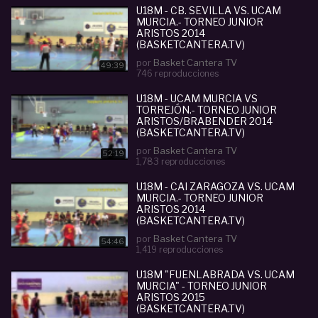
U18M - CB. SEVILLA VS. UCAM
MURCIA.- TORNEO JUNIOR
ARISTOS 2014
(BASKETCANTERA.TV)
por
Basket Cantera TV
49:39
746 reproducciones
U18M - UCAM MURCIA VS
TORREJÓN.- TORNEO JUNIOR
ARISTOS/BRABENDER 2014
(BASKETCANTERA.TV)
por
Basket Cantera TV
52:19
1,783 reproducciones
U18M - CAI ZARAGOZA VS. UCAM
MURCIA.- TORNEO JUNIOR
ARISTOS 2014
(BASKETCANTERA.TV)
por
Basket Cantera TV
54:46
1,419 reproducciones
U18M "FUENLABRADA VS. UCAM
MURCIA" - TORNEO JUNIOR
ARISTOS 2015
(BASKETCANTERA.TV)