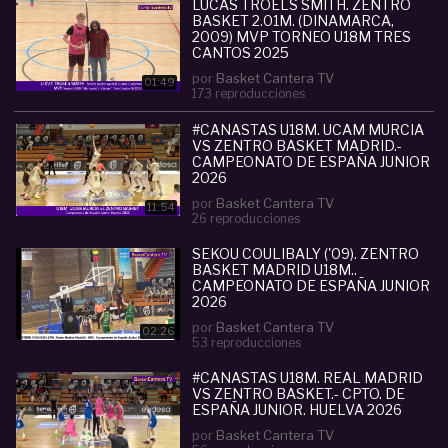
todo el mundo.
LUCAS TROELS SMITH. ZENTRO
BASKET 2.01M. (DINAMARCA,
Información TWITTER: @BasketCanteraTV
2009) MVP TORNEO U18M TRES
INSTAGRAM: / basketcantera
CANTOS 2025
por
Basket Cantera TV
Categoria :
Junior (U17-U18)
01:49
173 reproducciones
#
lucas
#
troels
#
smith
#
dinamarca
#
2009
#
zentr
o
#
basket
#
madrid
#CANASTAS U18M. UCAM MURCIA
#
campeonato
#
de
#
espa
#
VS ZENTRO BASKET MADRID.-
ntilde
#
junior
#
2026
CAMPEONATO DE ESPAÑA JUNIOR
2026
por
Basket Cantera TV
11:54
26 reproducciones
SEKOU COULIBALY ('09). ZENTRO
BASKET MADRID U18M..
CAMPEONATO DE ESPAÑA JUNIOR
2026
por
Basket Cantera TV
02:26
53 reproducciones
#CANASTAS U18M. REAL MADRID
VS ZENTRO BASKET.- CPTO. DE
ESPAÑA JUNIOR. HUELVA 2026
por
Basket Cantera TV