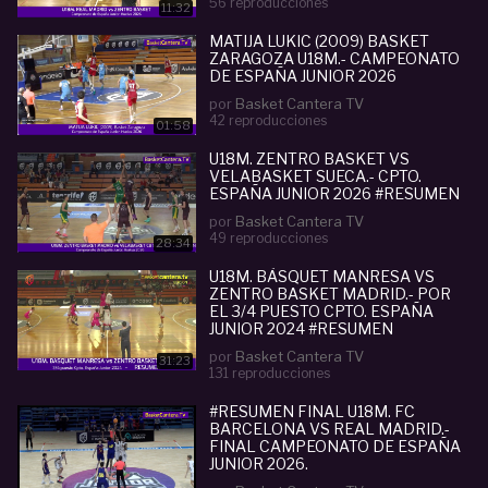
56 reproducciones
11:32
MATIJA LUKIC (2009) BASKET
ZARAGOZA U18M.- CAMPEONATO
DE ESPAÑA JUNIOR 2026
por
Basket Cantera TV
42 reproducciones
01:58
U18M. ZENTRO BASKET VS
VELABASKET SUECA.- CPTO.
ESPAÑA JUNIOR 2026 #RESUMEN
por
Basket Cantera TV
49 reproducciones
28:34
U18M. BÀSQUET MANRESA VS
ZENTRO BASKET MADRID.- POR
EL 3/4 PUESTO CPTO. ESPAÑA
JUNIOR 2024 #RESUMEN
por
Basket Cantera TV
31:23
131 reproducciones
#RESUMEN FINAL U18M. FC
BARCELONA VS REAL MADRID.-
FINAL CAMPEONATO DE ESPAÑA
JUNIOR 2026.