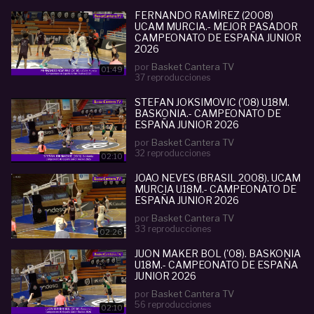
FERNANDO RAMÍREZ (2008)
UCAM MURCIA.- MEJOR PASADOR
CAMPEONATO DE ESPAÑA JUNIOR
2026
por
Basket Cantera TV
01:49
37 reproducciones
STEFAN JOKSIMOVIC ('08) U18M.
BASKONIA.- CAMPEONATO DE
ESPAÑA JUNIOR 2026
por
Basket Cantera TV
32 reproducciones
02:10
JOAO NEVES (BRASIL 2008). UCAM
MURCIA U18M.- CAMPEONATO DE
ESPAÑA JUNIOR 2026
por
Basket Cantera TV
33 reproducciones
02:26
JUON MAKER BOL ('08). BASKONIA
U18M.- CAMPEONATO DE ESPAÑA
JUNIOR 2026
por
Basket Cantera TV
56 reproducciones
02:10