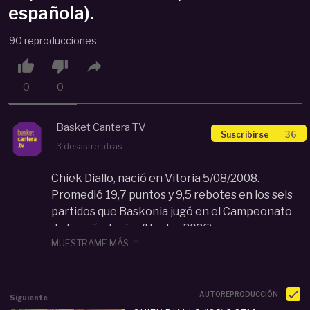
española).
90 reproducciones



0
0
Basket Cantera TV
Suscribirse
36
3 desastre atras
Chiek Diallo, nació en Vitoria 5/08/2008.
Promedió 19,7 puntos y 9,5 rebotes en los seis
partidos que Baskonia jugó en el Campeonato
de España Junior (Huelva 2026).

MUESTRAME MÁS
Imágenes producidas por la plataforma
BasketCantera.TV .
En BasketCantera.TV puedes Ver más de 4.500
VÍDEOS de Partidos en Directo y diferido.
AUTOREPRODUCCIÓN
Siguiente