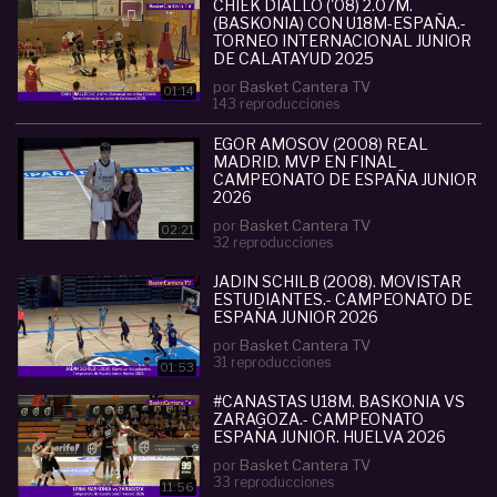
También Clinic de entrenadores y HIGHLIGHTS
CHIEK DIALLO ('08) 2.07M.
(BASKONIA) CON U18M-ESPAÑA.-
de los mejores equipos y jugadores de las
TORNEO INTERNACIONAL JUNIOR
categorías de Cantera de España y Europa: U12,
DE CALATAYUD 2025
U14, U16, U18... Con un impacto de audiencia que
por
Basket Cantera TV
01:14
143 reproducciones
supera los 34 millones de visualizaciones en
todo el mundo.
EGOR AMOSOV (2008) REAL
- Información TWITTER: @BasketCanteraTV
MADRID. MVP EN FINAL
CAMPEONATO DE ESPAÑA JUNIOR
- INSTAGRAM:
2026
www.instagram.com/basketcantera/
por
Basket Cantera TV
02:21
32 reproducciones
Categoria :
Junior (U17-U18)
JADIN SCHILB (2008). MOVISTAR
#
chiek
#
diallo
#
2008
#
2
#
07m
#
baskonia
#
mv
ESTUDIANTES.- CAMPEONATO DE
p
#
en
#
campeonato
#
espa
#
ntilde
#
junior
#
20
ESPAÑA JUNIOR 2026
26
#
nac
#
ola
por
Basket Cantera TV
31 reproducciones
01:53
#CANASTAS U18M. BASKONIA VS
ZARAGOZA.- CAMPEONATO
ESPAÑA JUNIOR. HUELVA 2026
por
Basket Cantera TV
33 reproducciones
11:56