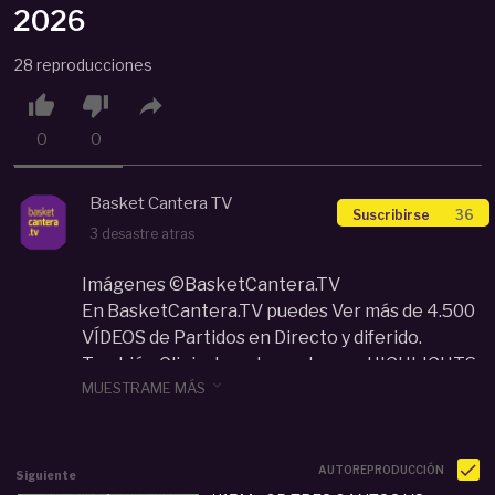
2026
28 reproducciones



0
0
Basket Cantera TV
Suscribirse
36
3 desastre atras
Imágenes ©BasketCantera.TV
En BasketCantera.TV puedes Ver más de 4.500
VÍDEOS de Partidos en Directo y diferido.
También Clinic de entrenadores y HIGHLIGHTS

MUESTRAME MÁS
de los mejores equipos y jugadores de las
categorías de Cantera de España y Europa: U12,
U14, U16, U18... Con un impacto de audiencia que
supera los 34 millones de visualizaciones en
AUTOREPRODUCCIÓN
Siguiente