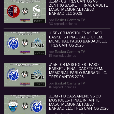
todo el mundo.
U15M - CB TRES CANTOS VS
ZENTRO BASKET.- FINAL CADETE
- Información TWITTER: @BasketCanteraTV
MASC. MEMORIAL PABLO
- INSTAGRAM:
BARBADILLO 2026
www.instagram.com/basketcantera/
por
Basket Cantera TV
1:09:40
30 reproducciones
Categoria :
Cadete (U15-U16)
U15F - CB MOSTOLES VS EASO
#
u15m
#
cb
#
tres
#
cantos
#
zentro
#
basket
#
fin
BASKET .- FINAL CADETE FEM.
al
#
cadete
#
masc
#
memorial
#
pablo
#
barbadill
MEMORIAL PABLO BARBADILLO.
o
#
2026
TRES CANTOS 2026
por
Basket Cantera TV
1:07:19
19 reproducciones
U15F - CB MOSTOLES - EASO
BASKET .- FINAL CADETE FEM.
MEMORIAL PABLO BARBADILLO.
TRES CANTOS 2026
por
Basket Cantera TV
1:07:19
16 reproducciones
U13M - FD CASSANENC VS CB
MOSTOLES- FINAL INFANTIL
MASC. MEMORIAL PABLO
BARBADILLO. TRES CANTOS 2026