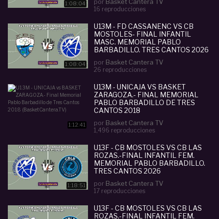
por
Basket Cantera TV
1:08:04
16 reproducciones
U13M - FD CASSANENC VS CB
MOSTOLES- FINAL INFANTIL
MASC. MEMORIAL PABLO
BARBADILLO. TRES CANTOS 2026
por
Basket Cantera TV
1:08:04
26 reproducciones
U13M - UNICAJA VS BASKET
ZARAGOZA.- FINAL MEMORIAL
PABLO BARBADILLO DE TRES
CANTOS 2018
(BASKETCANTERA.TV)
por
Basket Cantera TV
1:12:41
1,496 reproducciones
U13F - CB MOSTOLES VS CB LAS
ROZAS.-FINAL INFANTIL FEM.
MEMORIAL PABLO BARBADILLO.
TRES CANTOS 2026
por
Basket Cantera TV
1:18:51
17 reproducciones
U13F - CB MOSTOLES VS CB LAS
ROZAS.-FINAL INFANTIL FEM.