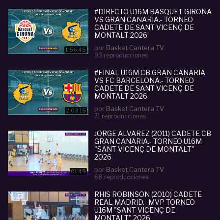
#DIRECTO U16M BASQUET GIRONA
VS GRAN CANARIA.- TORNEO
CADETE DE SANT VICENÇ DE
MONTALT 2026
por
Basket Cantera TV
1:56:45
93 reproducciones
#FINAL U16M CB GRAN CANARIA
VS FC BARCELONA.- TORNEO
CADETE DE SANT VICENÇ DE
MONTALT 2026
por
Basket Cantera TV
2:03:15
71 reproducciones
JORGE ÁLVAREZ (2011) CADETE CB
GRAN CANARIA.- TORNEO U16M
"SANT VICENÇ DE MONTALT"
2026
por
Basket Cantera TV
01:49
68 reproducciones
RHIS ROBINSON (2010) CADETE
REAL MADRID.- MVP TORNEO
U16M "SANT VICENÇ DE
MONTALT" 2026