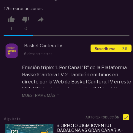
126 reproducciones



1
0
Basket Cantera TV
Suscribirse
36
6 desastre atras
Emisión triple: 1. Por Canal "B" de la Plataforma
BasketCantera.TV. 2. También emitimos en
directo por la Web de BasketCantera.TV en este
ENLACE:
basketcantera.tv/live
3. Y también

MUESTRAME MÁS
emitimos por nuestro canal de Twitch:
www.twitch.tv/basketcanteratv
Categoria :
Cadete (U15-U16)
AUTOREPRODUCCIÓN
Siguiente
#
directo
#
u16m
#
real
#
madrid
#
gran
#
canaria
#DIRECTO U16M JOVENTUT
#
torneo
#
cadete
#
de
#
sant
#
vicen
#
ccedil
#
m
BADALONA VS GRAN CANARIA.-
ontalt
#
2026