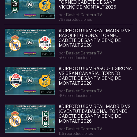
TORNEO CADETE DE SANT
VICENÇ DE MONTALT 2026
por
Basket Cantera TV
1:57:05
79 reproducciones
#DIRECTO U16M REAL MADRID VS
BASQUET GIRONA.- TORNEO
CADETE DE SANT VICENÇ DE
MONTALT 2026
por
Basket Cantera TV
1:49:15
50 reproducciones
#DIRECTO U16M BASQUET GIRONA
VS GRAN CANARIA.- TORNEO
CADETE DE SANT VICENÇ DE
MONTALT 2026
por
Basket Cantera TV
1:56:45
40 reproducciones
#DIRECTO U16M REAL MADRID VS
JOVENTUT BADALONA.- TORNEO
CADETE DE SANT VICENÇ DE
MONTALT 2026
por
Basket Cantera TV
1:55:05
116 reproducciones