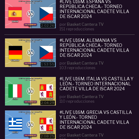
en todo el mundo.
#LIVE U16M. ESPAÑA VS
REPÚBLICA CHECA.- TORNEO
Información TWITTER: @BasketCanteraTV
INTERNACIONAL CADETE VILLA
INSTAGRAM: / basketcantera
DE ISCAR 2024
por
Basket Cantera TV
Categoria :
Cadete (U15-U16)
2:02:26
151 reproducciones
#
directo
#
u16m
#
rep
#
uacute
#
blica
#
checa
#
castilla
#
le
#
oacute
#LIVE U16M. ALEMANIA VS
#
n
#
torneo
#
internacional
REPÚBLICA CHECA.- TORNEO
#
cadete
#
villa
#
de
#
iscar
#
2024
INTERNACIONAL CADETE VILLA
DE ISCAR 2024
por
Basket Cantera TV
1:53:55
103 reproducciones
#LIVE U16M. ITALIA VS CASTILLA Y
LEÓN.- TORNEO INTERNACIONAL
CADETE VILLA DE ISCAR 2024
por
Basket Cantera TV
110 reproducciones
2:04:29
#LIVE U16M. GRECIA VS CASTILLA
Y LEÓN.- TORNEO
INTERNACIONAL CADETE VILLA
DE ISCAR 2024
por
Basket Cantera TV
2:08:25