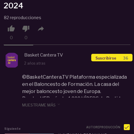
2024
82 reproducciones



0
0
Basket Cantera TV
Suscribirse
36
2 años atras
©BasketCantera.TV Plataforma especializada
en el Baloncesto de Formación. La casa del
mejor baloncesto joven de Europa.
Puedes VER más de 4.000 VÍDEOS de Partidos en

MUESTRAME MÁS
Directo, Diferido, Clínic y Highlights de los
mejores jugadores de las categorías de Cantera:
U12, U14, U16, U18... Con un impacto de audiencia
que supera los 32,3 millones de visualizaciones
AUTOREPRODUCCIÓN
Siguiente