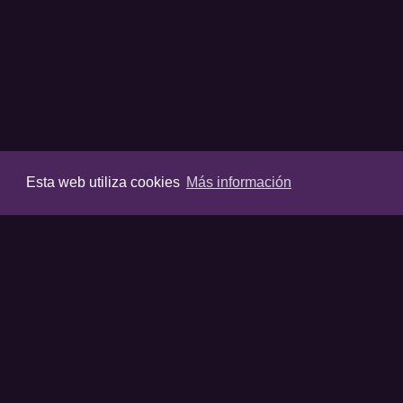
Esta web utiliza cookies
Más información
VIDEOS
Últimos vídeos
Destacados
Listas destaca
Favoritos