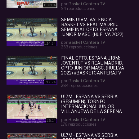
por
Basket Cantera TV
1:18:04
94 reproducciones
SEMIF. U18M. VALENCIA
BASKET VS REAL MADRID.-
SEMIFINAL CPTO. ESPAÑA
JUNIOR MASC. (HUELVA 2022)
por
Basket Cantera TV
1:14:34
233 reproducciones
FINAL CPTO. ESPAÑA U18M:
JOVENTUT VS REAL MADRID.
CPTO. JUNIOR MASC. (HUELVA
2022) #BASKETCANTERA.TV
por
Basket Cantera TV
1:17:24
284 reproducciones
U17M - ESPAÑA VS SERBIA
(RESUMEN). TORNEO
INTERNACIONAL JUNIOR
VILLANUEVA DE LA SERENA
2022
por
Basket Cantera TV
25:14
176 reproducciones
U17M - ESPAÑA VS SERBIA