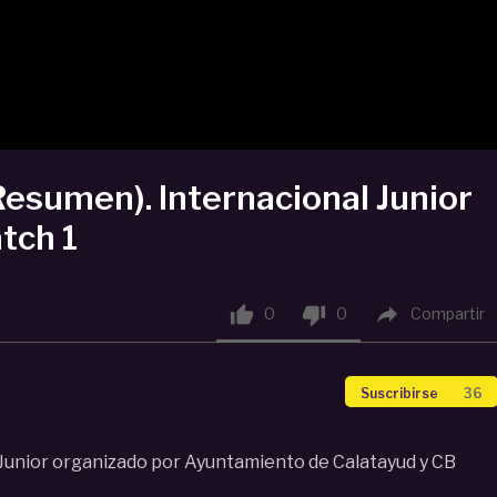
sumen). Internacional Junior
tch 1



0
0
Compartir
Suscribirse
36
 Junior organizado por Ayuntamiento de Calatayud y CB