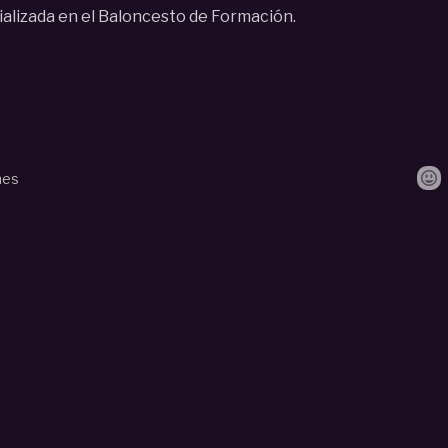
alizada en el Baloncesto de Formación.
internacional
#
junior
#
masc
#
de
#
calatayud
#
2022
#
matc