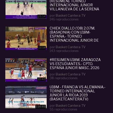
(RESUMEN). TORNEO
INTERNACIONAL JUNIOR
VILLANUEVA DE LA SERENA
2022
por
Basket Cantera TV
25:14
146 reproducciones
CHIEK DIALLO ('08) 2.07M.
(BASKONIA) CON U18M-
ESPAÑA.- TORNEO
INTERNACIONAL JUNIOR DE
CALATAYUD 2025
por
Basket Cantera TV
01:14
143 reproducciones
#RESUMEN U18M. ZARAGOZA
VS ESTUDIANTES.- CPTO.
ESPAÑA JUNIOR MASC. 2026
por
Basket Cantera TV
38 reproducciones
10:40
U18M - FRANCIA VS ALEMANIA.-
TORNEO INTERNACIONAL
JUNIOR LA RIOJA 2019
(BASKETCANTERA.TV)
por
Basket Cantera TV
1:14:46
55 reproducciones