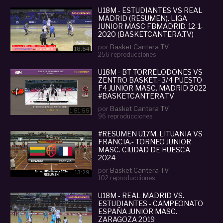
U18M - ESTUDIANTES VS REAL
MADRID (RESUMEN). LIGA
JUNIOR MASC FBMADRID. 12-1-
2020 (BASKETCANTERA.TV)
por
Basket Cantera TV
18:54
256 reproducciones
U18M - BT TORRELODONES VS
ZENTRO BASKET.- 3/4 PUESTO
F4 JUNIOR MASC. MADRID 2022
#BASKETCANTERA.TV
por
Basket Cantera TV
1:51:55
96 reproducciones
#RESUMEN U17M. LITUANIA VS
FRANCIA.- TORNEO JUNIOR
MASC. CIUDAD DE HUESCA
2024
por
Basket Cantera TV
13:29
102 reproducciones
U18M - REAL MADRID VS.
ESTUDIANTES - CAMPEONATO
ESPAÑA JUNIOR MASC.
ZARAGOZA 2019