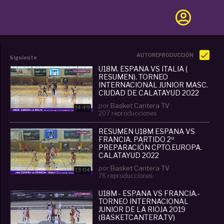
AUTOREPRODUCCIÓN
Siguiente
U18M. ESPAÑA VS ITALIA (
RESUMEN). TORNEO
INTERNACIONAL JUNIOR MASC.
CIUDAD DE CALATAYUD 2022
por
Basket Cantera TV
14:49
207 reproducciones
RESUMEN U18M ESPAÑA VS
FRANCIA. PARTIDO 2º
PREPARACIÓN CPTO.EUROPA.
CALATAYUD 2022
#BASKETCANTERA.TV
por
Basket Cantera TV
13:04
76 reproducciones
U18M - ESPAÑA VS FRANCIA.-
TORNEO INTERNACIONAL
JUNIOR DE LA RIOJA 2019
(BASKETCANTERA.TV)