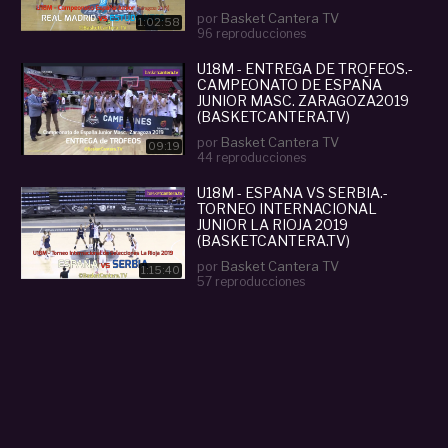
(BASKETCANTERA.TV)
por
Basket Cantera TV
1:02:58
96 reproducciones
U18M - ENTREGA DE TROFEOS.-
CAMPEONATO DE ESPAÑA
JUNIOR MASC. ZARAGOZA2019
(BASKETCANTERA.TV)
por
Basket Cantera TV
09:19
44 reproducciones
U18M - ESPAÑA VS SERBIA.-
TORNEO INTERNACIONAL
JUNIOR LA RIOJA 2019
(BASKETCANTERA.TV)
por
Basket Cantera TV
1:15:40
57 reproducciones