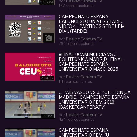
por
Basket Cantera TV
3:56:04
167 reproducciones
CAMPEONATO ESPAÑA
BALONCESTO UNIVERSITARIO.
VÍDEO 4 - PARTIDOS SEDE UPM
DÍA 1 (TARDE)

por
Basket Cantera TV
264 reproducciones
#FINAL UCAM MURCIA VS U.
POLITÉCNICA MADRID.- FINAL
CAMPEONATO ESPAÑA
UNIVERSITARIO MASC. 2025
por
Basket Cantera TV
2:04:22
111 reproducciones
U. PAÍS VASCO VS U. POLITÉCNICA
MADRID.- CAMPEONATO ESPAÑA
UNIVERSITARIO FEM. 2018
(BASKETCANTERA.TV)
por
Basket Cantera TV
1:30:21
424 reproducciones
CAMPEONATO ESPAÑA
UNIVERSITARIO FEM. "U.