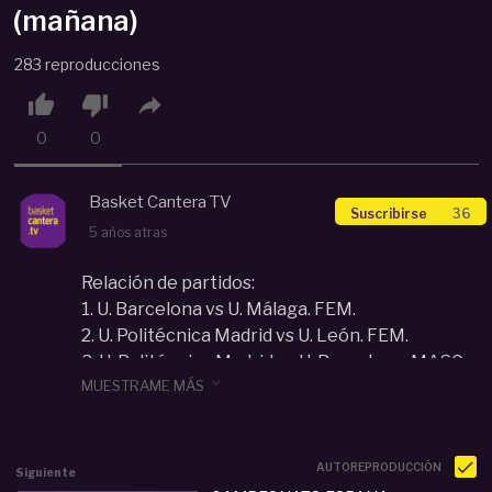
(mañana)
283 reproducciones



0
0
Basket Cantera TV
Suscribirse
36
5 años atras
Relación de partidos:
1. U. Barcelona vs U. Málaga. FEM.
2. U. Politécnica Madrid vs U. León. FEM.
3. U. Politécnica Madrid vs U. Barcelona. MASC.

MUESTRAME MÁS
4. U. Valladolid vs U. Valencia. MASC.
#BasketCantera.TV - Plataforma especializada
en el Baloncesto de Formación.
- Vídeos y Streaming U12, U14, U16, U18...
AUTOREPRODUCCIÓN
Siguiente