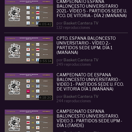
- Información TWITTER: @BasketCanteraTV
CAMPEONATO ESPAÑA
BALONCESTO UNIVERSITARIO
Categoria :
Senior (U19-U20-EBA)
2021.- VÍDEO 5 - PARTIDOS SEDE U.
FCO. DE VITORIA - DÍA 2 (MAÑANA)
#
campeonato
#
espa
#
ntilde
#
baloncesto
#
universita
por
Basket Cantera TV
rio
#
2021
#
partidos
#
v
#
iacute
#
deo
#
6
#
4:05:42
132 reproducciones
d
#
2
#
sede
#
u
#
polit
#
eacute
#
cnica
CPTO. ESPAÑA BALONCESTO
UNIVERSITARIO - VÍDEO 2.-
PARTIDOS SEDE UPM. DÍA 1
(MAÑANA)
por
Basket Cantera TV
3:55:14
249 reproducciones
CAMPEONATO DE ESPAÑA
BALONCESTO UNIVERSITARIO -
VIDEO 1 - PARTIDOS SEDE U. FCO.
DE VITORIA DÍA 1 (MAÑANA)
por
Basket Cantera TV
4:18:20
244 reproducciones
CAMPEONATO ESPAÑA
BALONCESTO UNIVERSITARIO.
VÍDEO 3 - PARTIDOS SEDE UPM -
DÍA 1 (TARDE)