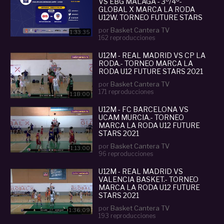
VS EBG MÁLAGA - 3º/4º-
GLOBAL X MARCA LA RODA
U12W. TORNEO FUTURE STARS
2022
por
Basket Cantera TV
1:33:35
162 reproducciones
U12M - REAL MADRID VS CP LA
RODA.- TORNEO MARCA LA
RODA U12 FUTURE STARS 2021
por
Basket Cantera TV
171 reproducciones
1:18:00
U12M - FC BARCELONA VS
UCAM MURCIA.- TORNEO
MARCA LA RODA U12 FUTURE
STARS 2021
por
Basket Cantera TV
1:13:00
96 reproducciones
U12M - REAL MADRID VS
VALENCIA BASKET.- TORNEO
MARCA LA RODA U12 FUTURE
STARS 2021
por
Basket Cantera TV
1:36:09
193 reproducciones