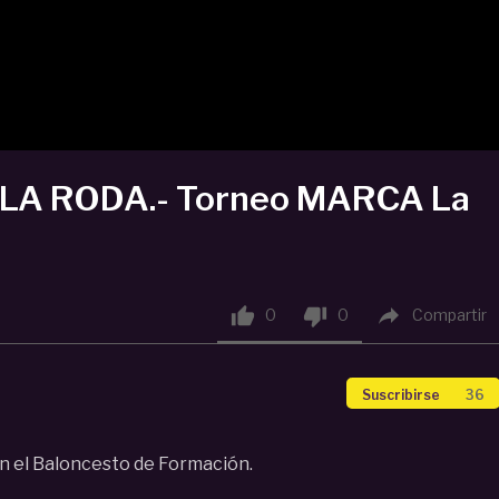
LA RODA.- Torneo MARCA La



0
0
Compartir
Suscribirse
36
n el Baloncesto de Formación.