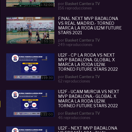
por
Basket Cantera TV
1:32:00
156 reproducciones
FINAL NEXT MVP BADALONA
VS REAL MADRID.- TORNEO
MARCA LA RODA U12M FUTURE
STARS 2021
por
Basket Cantera TV
1:55:10
249 reproducciones
U12F - CP LA RODA VS NEXT
MVP BADALONA. GLOBAL X
MARCA LA RODA U12W.
TORNEO FUTURE STARS 2022
por
Basket Cantera TV
1:19:30
62 reproducciones
U12F - UCAM MURCIA VS NEXT
MVP BADALONA.- GLOBAL X
MARCA LA RODA U12W.
TORNEO FUTURE STARS 2022
por
Basket Cantera TV
1:22:00
46 reproducciones
U12F - NEXT MVP BADALONA