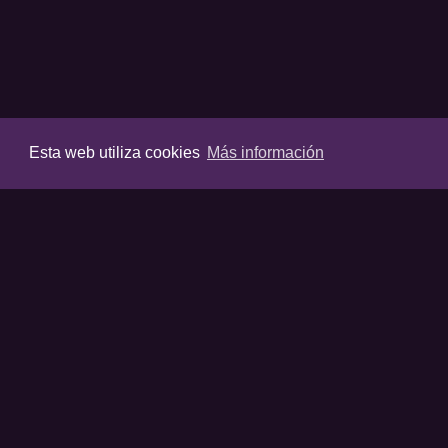
Esta web utiliza cookies
Más información
VIDEOS
Últimos vídeos
Destacados
Listas destaca
Favoritos