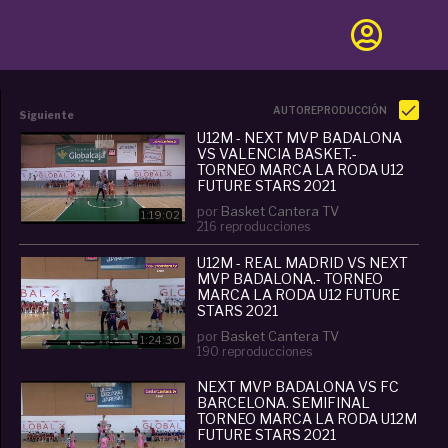
AUTOREPRODUCCIÓN
Siguiente
U12M - NEXT MVP BADALONA
VS VALENCIA BASKET.-
TORNEO MARCA LA RODA U12
FUTURE STARS 2021
por
Basket Cantera TV
1:19:02
216 reproducciones
U12M - REAL MADRID VS NEXT
MVP BADALONA.- TORNEO
MARCA LA RODA U12 FUTURE
STARS 2021
por
Basket Cantera TV
1:24:30
190 reproducciones
NEXT MVP BADALONA VS FC
BARCELONA. SEMIFINAL
TORNEO MARCA LA RODA U12M
FUTURE STARS 2021