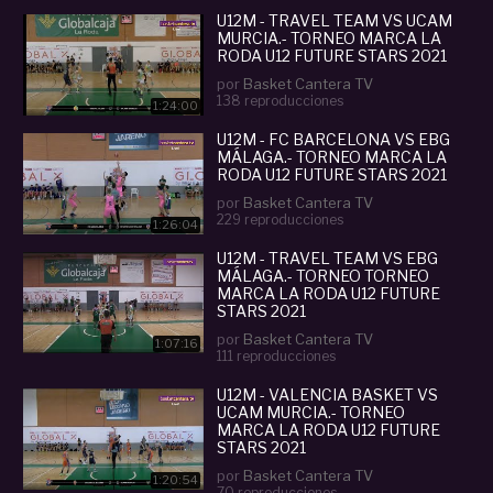
U12M - TRAVEL TEAM VS UCAM
MURCIA.- TORNEO MARCA LA
RODA U12 FUTURE STARS 2021
por
Basket Cantera TV
138 reproducciones
1:24:00
U12M - FC BARCELONA VS EBG
MÁLAGA.- TORNEO MARCA LA
RODA U12 FUTURE STARS 2021
por
Basket Cantera TV
229 reproducciones
1:26:04
U12M - TRAVEL TEAM VS EBG
MÁLAGA.- TORNEO TORNEO
MARCA LA RODA U12 FUTURE
STARS 2021
por
Basket Cantera TV
1:07:16
111 reproducciones
U12M - VALENCIA BASKET VS
UCAM MURCIA.- TORNEO
MARCA LA RODA U12 FUTURE
STARS 2021
por
Basket Cantera TV
1:20:54
70 reproducciones