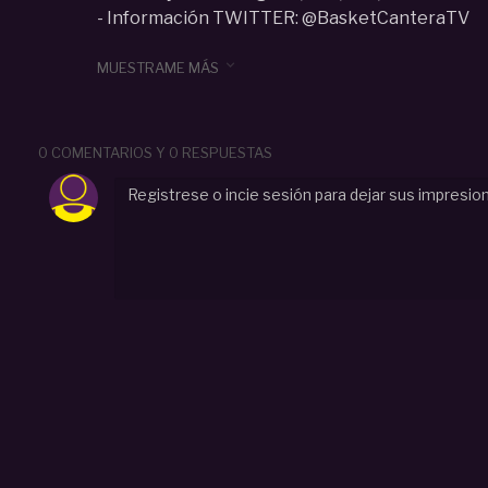
- Información TWITTER: @BasketCanteraTV
Categoria :
Mini (U12)

MUESTRAME MÁS
#
next
#
mvp
#
badalona
#
cp
#
la
#
roda
#
torne
0 COMENTARIOS Y 0 RESPUESTAS