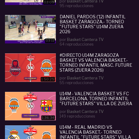
por
Basket Cantera TV
03:09
95 reproducciones
DANIEL PARDOS ('12) INFANTIL
BASKET ZARAGOZA.- TORNEO
"FUTURE STARS" U14M ZUERA
2026
por
Basket Cantera TV
03:11
64 reproducciones
#DIRECTO U14M ZARAGOZA
BASKET VS VALENCIA BASKET.-
TORNEO INFANTIL MASC. FUTURE
STARS (ZUERA 2026)
por
Basket Cantera TV
1:50:25
55 reproducciones
U14M - VALENCIA BASKET VS FC
BARCELONA. TORNEO INFANTIL
"FUTURE STARS" VILLA DE ZUERA
por
Basket Cantera TV
149 reproducciones
1:36:34
U14M - REAL MADRID VS
VALENCIA BASKET.- TORNEO
INFANTIL "FUTURE STARS" VILLA