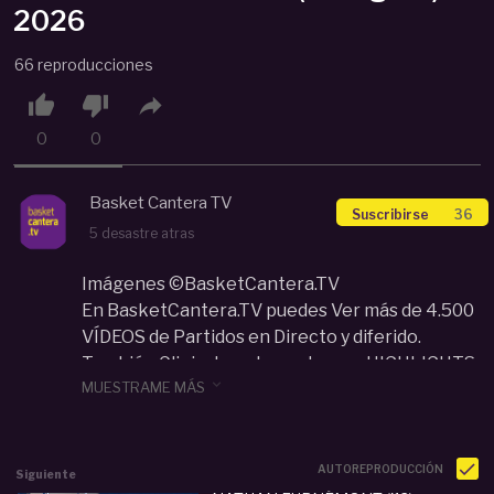
2026
66 reproducciones



0
0
Basket Cantera TV
Suscribirse
36
5 desastre atras
Imágenes ©BasketCantera.TV
En BasketCantera.TV puedes Ver más de 4.500
VÍDEOS de Partidos en Directo y diferido.
También Clinic de entrenadores y HIGHLIGHTS

MUESTRAME MÁS
de los mejores equipos y jugadores de las
categorías de Cantera de España y Europa: U12,
U14, U16, U18... Con un impacto de audiencia que
supera los 34 millones de visualizaciones en
AUTOREPRODUCCIÓN
Siguiente