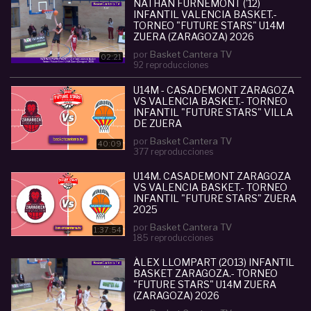
todo el mundo.
NATHAN FURNÉMONT ('12)
INFANTIL VALENCIA BASKET.-
- Información TWITTER: @BasketCanteraTV
TORNEO "FUTURE STARS" U14M
- INSTAGRAM:
ZUERA (ZARAGOZA) 2026
www.instagram.com/basketcantera/
por
Basket Cantera TV
02:21
92 reproducciones
Categoria :
Infantil (U13-U14)
U14M - CASADEMONT ZARAGOZA
#
patrick
#
ecke
#
2012
#
infantil
#
valencia
#
baske
VS VALENCIA BASKET.- TORNEO
t
#
torneo
#
u14m
#
quot
#
future
#
stars
#
zuer
INFANTIL "FUTURE STARS" VILLA
a
#
zaragoza
#
2026
DE ZUERA
por
Basket Cantera TV
40:09
377 reproducciones
U14M. CASADEMONT ZARAGOZA
VS VALENCIA BASKET.- TORNEO
INFANTIL "FUTURE STARS" ZUERA
2025
por
Basket Cantera TV
1:37:54
185 reproducciones
ÁLEX LLOMPART (2013) INFANTIL
BASKET ZARAGOZA.- TORNEO
"FUTURE STARS" U14M ZUERA
(ZARAGOZA) 2026