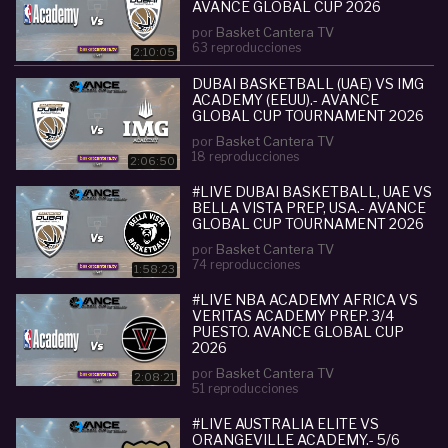
AVANCE GLOBAL CUP 2026
por
Basket Cantera TV
63 reproducciones
2:10:05
DUBAI BASKETBALL (UAE) VS IMG
ACADEMY (EEUU).- AVANCE
GLOBAL CUP TOURNAMENT 2026
por
Basket Cantera TV
18 reproducciones
2:06:50
#LIVE DUBAI BASKETBALL, UAE VS
BELLA VISTA PREP, USA.- AVANCE
GLOBAL CUP TOURNAMENT 2026
por
Basket Cantera TV
74 reproducciones
1:58:23
#LIVE NBA ACADEMY AFRICA VS
VERITAS ACADEMY PREP. 3/4
PUESTO. AVANCE GLOBAL CUP
2026
por
Basket Cantera TV
2:08:21
51 reproducciones
#LIVE AUSTRALIA ELITE VS
ORANGEVILLE ACADEMY.- 5/6