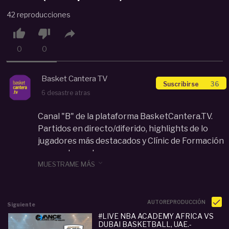
42 reproducciones



0
0
Basket Cantera TV
Suscribirse
36
6 desastre atras
Canal "B" de la plataforma BasketCantera.TV.
Partidos en directo/diferido, highlights de lo
jugadores más destacados y Clínic de Formación
para entrenadores.

MUESTRAME MÁS
Categoria :
Cadete (U15-U16)
#
live
#
dubai
#
basketball
#
img
#
academy
#
avanc
e
#
global
#
cup
#
2026
#
9
#
10
#
puesto
AUTOREPRODUCCIÓN
Siguiente
#LIVE NBA ACADEMY AFRICA VS
DUBAI BASKETBALL, UAE.-