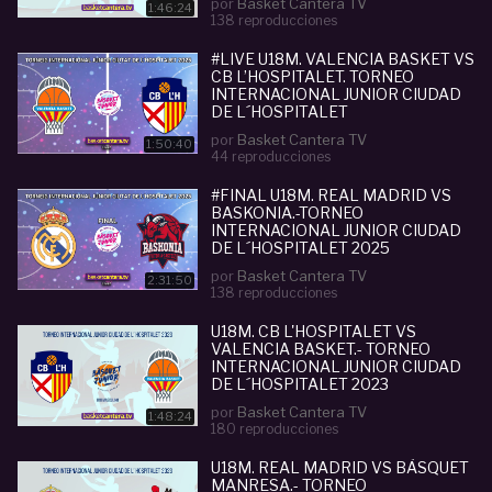
por
Basket Cantera TV
1:46:24
138 reproducciones
#LIVE U18M. VALENCIA BASKET VS
CB L’HOSPITALET. TORNEO
INTERNACIONAL JUNIOR CIUDAD
DE L´HOSPITALET
por
Basket Cantera TV
1:50:40
44 reproducciones
#FINAL U18M. REAL MADRID VS
BASKONIA.-TORNEO
INTERNACIONAL JUNIOR CIUDAD
DE L´HOSPITALET 2025
por
Basket Cantera TV
2:31:50
138 reproducciones
U18M. CB L'HOSPITALET VS
VALENCIA BASKET.- TORNEO
INTERNACIONAL JUNIOR CIUDAD
DE L´HOSPITALET 2023
por
Basket Cantera TV
1:48:24
180 reproducciones
U18M. REAL MADRID VS BÀSQUET
MANRESA.- TORNEO