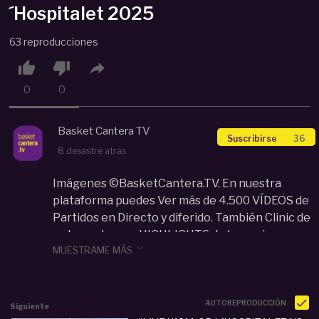
´Hospitalet 2025
63 reproducciones



0
0
Basket Cantera TV
Suscribirse
36
8 desastre atras
Imágenes ©BasketCantera.TV. En nuestra
plataforma puedes Ver más de 4.500 VÍDEOS de
Partidos en Directo y diferido. También Clinic de
entrenadores y HIGHLIGHTS de los mejores

MUESTRAME MÁS
equipos y jugadores de las categorías de
Cantera de España y Europa: U12, U14, U16, U18...
Con un impacto de audiencia que supera los 34
millones de visualizaciones en todo el mundo.
AUTOREPRODUCCIÓN
Siguiente