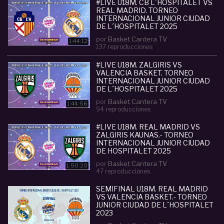
- Información TWITTER: @BasketCanteraTV
#LIVE U18M. CB L´HOSPITALET VS
REAL MADRID. TORNEO
- INSTAGRAM:
INTERNACIONAL JUNIOR CIUDAD
www.instagram.com/basketcantera/
DE L´HOSPITALET 2025
por
Basket Cantera TV
Categoria :
Junior (U17-U18)
1:44:12
137 reproducciones
#
live
#
u18m
#
real
#
madrid
#
valencia
#
basket
#
torneo
#
internacional
#LIVE U18M. ZALGIRIS VS
#
junior
#
ciudad
#
de
#
l
VALENCIA BASKET. TORNEO
#
acute
#
hospitalet
#
2025
INTERNACIONAL JUNIOR CIUDAD
DE L´HOSPITALET 2025
por
Basket Cantera TV
1:44:56
94 reproducciones
#LIVE U18M. REAL MADRID VS
ZALGIRIS KAUNAS.- TORNEO
INTERNACIONAL JUNIOR CIUDAD
DE HOSPITALET 2025
por
Basket Cantera TV
1:50:20
47 reproducciones
SEMIFINAL U18M. REAL MADRID
VS VALENCIA BASKET.- TORNEO
JUNIOR CIUDAD DE L´HOSPITALET
2023