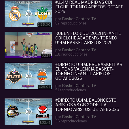
#U14M REAL MADRID VS CBI
ELCHE. TORNEO ARISTOS, GETAFE
2025
por
Basket Cantera TV
62 reproducciones
1:55:00
RUBÉN FLORIDO (2012) INFANTIL
CBI ELCHE ACADEMY.- TORNEO
U14M BASKET ARISTOS 2025
por
Basket Cantera TV
131 reproducciones
02:14
#DIRECTO U14M. PROBASKETLAB
ÉLITE VS VALENCIA BASKET.-
TORNEO INFANTIL ARISTOS.
GETAFE 2025
por
Basket Cantera TV
1:29:04
51 reproducciones
#DIRECTO U14M. BALONCESTO
ARISTOS VS CB GODELLA.
TORNEO ARISTOS, GETAFE 2025
por
Basket Cantera TV
36 reproducciones
1:32:41