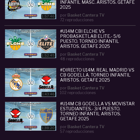
INFANTIL MASC. ARISTOS. GETAFE
- INSTAGRAM:
2025
www.instagram.com/basketcantera/
por
Basket Cantera TV
1:57:46
72 reproducciones
Categoria :
Infantil (U13-U14)
#U14M CBI ELCHE VS
#
directo
#
u14m
#
cb
#
godella
#
cbi
#
elche
#
tor
PROBASKETLAB ELITE.- 5/6
neo
#
infantil
#
aristos
#
getafe
#
2025
PUESTO. TORNEO INFANTIL
ARISTOS. GETAFE 2025
por
Basket Cantera TV
1:52:45
48 reproducciones
#DIRECTO U14M. REAL MADRID VS
CB GODELLA. TORNEO INFANTIL
ARISTOS. GETAFE 2025
por
Basket Cantera TV
102 reproducciones
1:43:46
#U14M CB GODELLA VS MOVISTAR
ESTUDIANTES.- 3/4 PUESTO.
TORNEO INFANTIL ARISTOS.
GETAFE 2025
por
Basket Cantera TV
1:38:20
57 reproducciones