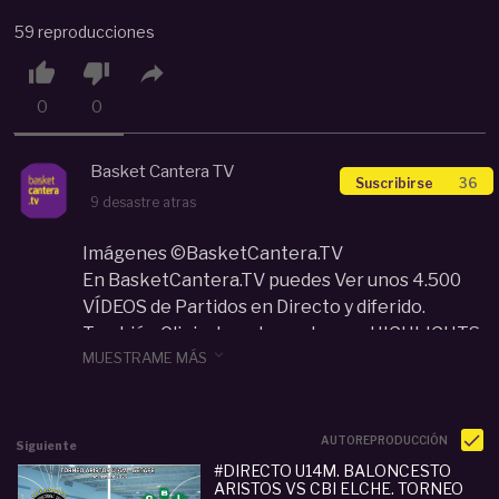
59 reproducciones



0
0
Basket Cantera TV
Suscribirse
36
9 desastre atras
Imágenes ©BasketCantera.TV
En BasketCantera.TV puedes Ver unos 4.500
VÍDEOS de Partidos en Directo y diferido.
También Clinic de entrenadores y HIGHLIGHTS

MUESTRAME MÁS
de los mejores equipos y jugadores de las
categorías de Cantera de España y Europa: U12,
U14, U16, U18... Con un impacto de audiencia que
se aproxima a los 34 millones de visualizaciones
AUTOREPRODUCCIÓN
Siguiente
en todo el mundo.
#DIRECTO U14M. BALONCESTO
ARISTOS VS CBI ELCHE. TORNEO
- Información TWITTER: @BasketCanteraTV