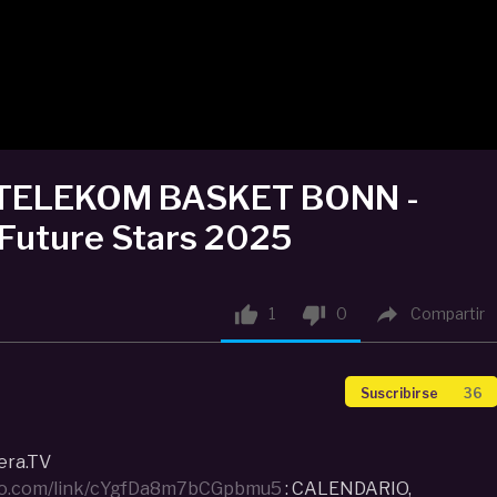
s TELEKOM BASKET BONN -
 Future Stars 2025



1
0
Compartir
Suscribirse
36
era.TV
lo.com/link/cYgfDa8m7bCGpbmu5
: CALENDARIO,