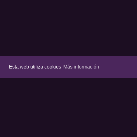
Esta web utiliza cookies
Más información
VIDEOS
Últimos vídeos
Destacados
Listas destaca