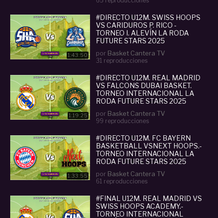
65 reproducciones
#DIRECTO U12M. SWISS HOOPS
VS CARIDUROS P. RICO -
TORNEO I. ALEVÍN LA RODA
FUTURE STARS 2025
por
Basket Cantera TV
1:43:50
31 reproducciones
#DIRECTO U12M. REAL MADRID
VS FALCONS DUBAI BASKET.
TORNEO INTERNACIONAL LA
RODA FUTURE STARS 2025
por
Basket Cantera TV
1:19:25
99 reproducciones
#DIRECTO U12M. FC BAYERN
BASKETBALL VSNEXT HOOPS.-
TORNEO INTERNACIONAL LA
RODA FUTURE STARS 2025
por
Basket Cantera TV
1:33:55
61 reproducciones
#FINAL U12M. REAL MADRID VS
SWISS HOOPS ACADEMY.-
TORNEO INTERNACIONAL