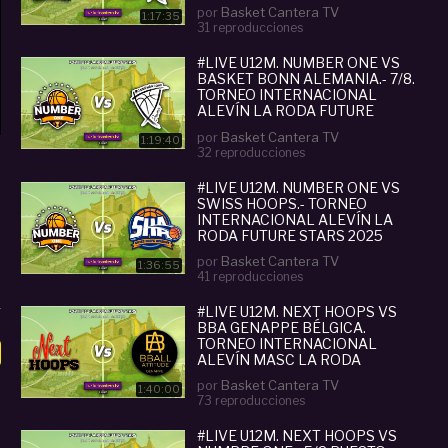
por
Basket Cantera TV
1:17:35
31 reproducciones
#LIVE U12M. NUMBER ONE VS
BASKET BONN ALEMANIA.- 7/8.
TORNEO INTERNACIONAL
ALEVÍN LA RODA FUTURE
STARS 2025
por
Basket Cantera TV
1:19:40
32 reproducciones
#LIVE U12M. NUMBER ONE VS
SWISS HOOPS.- TORNEO
INTERNACIONAL ALEVÍN LA
RODA FUTURE STARS 2025
por
Basket Cantera TV
1:36:55
41 reproducciones
#LIVE U12M. NEXT HOOPS VS
BBA GENAPPE BÉLGICA.
TORNEO INTERNACIONAL
ALEVÍN MASC LA RODA
FUTURE STARS 2025
por
Basket Cantera TV
1:40:00
73 reproducciones
#LIVE U12M. NEXT HOOPS VS