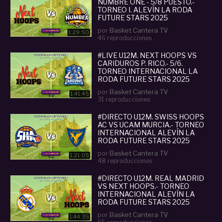
NUMBRE ONE - 5/8 PUESTO.-
TORNEO I. ALEVÍN LA RODA
FUTURE STARS 2025
por
Basket Cantera TV
1:29:50
46 reproducciones
#LIVE U12M. NEXT HOOPS VS
CARIDUROS P. RICO.- 5/6.
TORNEO INTERNACIONAL LA
RODA FUTURE STARS 2025
por
Basket Cantera TV
1:41:45
31 reproducciones
#DIRECTO U12M. SWISS HOOPS
AC VS UCAM MURCIA.- TORNEO
INTERNACIONAL ALEVÍN LA
RODA FUTURE STARS 2025
por
Basket Cantera TV
1:21:05
48 reproducciones
#DIRECTO U12M. REAL MADRID
VS NEXT HOOPS.- TORNEO
INTERNACIONAL ALEVÍN LA
RODA FUTURE STARS 2025
por
Basket Cantera TV
1:44:35