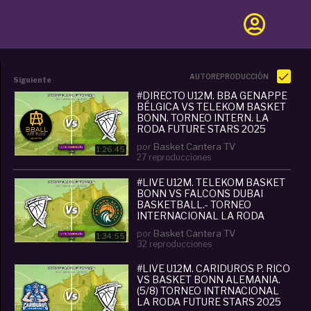
AUTOREPRODUCCIÓN
Siguiente
#DIRECTO U12M. BBA GENAPPE
BÉLGICA VS TELEKOM BASKET
BONN. TORNEO INTERN. LA
RODA FUTURE STARS 2025
por
Basket Cantera TV
1:26:45
27 reproducciones
#LIVE U12M. TELEKOM BASKET
BONN VS FALCONS DUBAI
BASKETBALL.- TORNEO
INTERNACIONAL LA RODA
FUTURE STAR 2025S 2025
por
Basket Cantera TV
1:34:55
32 reproducciones
#LIVE U12M. CARIDUROS P. RICO
VS BASKET BONN ALEMANIA.
(5/8) TORNEO INTRNACIONAL
LA RODA FUTURE STARS 2025