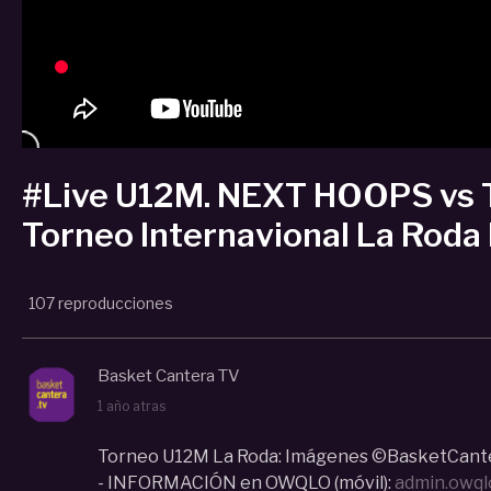
#Live U12M. NEXT HOOPS v
Torneo Internavional La Roda
107 reproducciones
Basket Cantera TV
1 año atras
Torneo U12M La Roda: Imágenes ©BasketCant
- INFORMACIÓN en OWQLO (móvil):
admin.owq