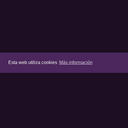
Esta web utiliza cookies
Más información
VIDEOS
Últimos vídeos
Destacados
Listas destaca