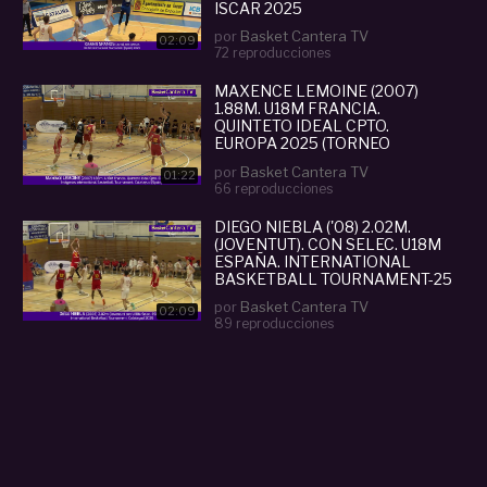
ISCAR 2025
por
Basket Cantera TV
02:09
72 reproducciones
MAXENCE LEMOINE (2007)
1.88M. U18M FRANCIA.
QUINTETO IDEAL CPTO.
EUROPA 2025 (TORNEO
CALATAYUD)
por
Basket Cantera TV
01:22
66 reproducciones
DIEGO NIEBLA ('08) 2.02M.
(JOVENTUT). CON SELEC. U18M
ESPAÑA. INTERNATIONAL
BASKETBALL TOURNAMENT-25
por
Basket Cantera TV
02:09
89 reproducciones