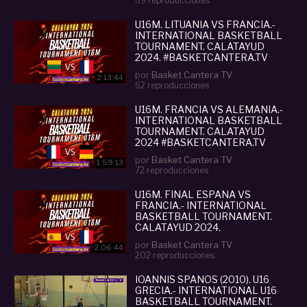
69 reproducciones
U16M. LITUANIA VS FRANCIA.-
INTERNATIONAL BASKETBALL
TOURNAMENT. CALATAYUD
2024. #BASKETCANTERA.TV
por
Basket Cantera TV
2:13:44
62 reproducciones
U16M. FRANCIA VS ALEMANIA.-
INTERNATIONAL BASKETBALL
TOURNAMENT. CALATAYUD
2024 #BASKETCANTERA.TV
por
Basket Cantera TV
1:59:13
72 reproducciones
U16M. FINAL ESPAÑA VS
FRANCIA.- INTERNATIONAL
BASKETBALL TOURNAMENT.
CALATAYUD 2024.
#BASKETCANTERA.TV
por
Basket Cantera TV
2:06:44
202 reproducciones
IOANNIS SPANOS (2010). U16
GRECIA.- INTERNATIONAL U16
BASKETBALL TOURNAMENT.