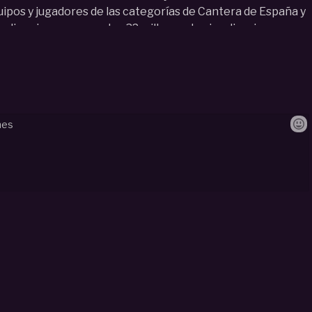
pos y jugadores de las categorías de Cantera de España y
audiencia que supera los 32 millones de visualizaciones en
era/
sketball
#
tournament
#
calatayud
#
2025