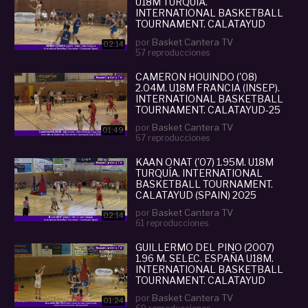
U18M TURQUÍA.
INTERNATIONAL BASKETBALL
TOURNAMENT. CALATAYUD
2025
por
Basket Cantera TV
02:14
57 reproducciones
CAMERON HOUINDO ('08)
2.04M. U18M FRANCIA (INSEP).
INTERNATIONAL BASKETBALL
TOURNAMENT. CALATAYUD-25
por
Basket Cantera TV
01:49
67 reproducciones
KAAN ONAT ('07) 1.95M. U18M
TURQUÍA. INTERNATIONAL
BASKETBALL TOURNAMENT.
CALATAYUD (SPAIN) 2025
por
Basket Cantera TV
02:14
61 reproducciones
GUILLERMO DEL PINO (2007)
1.96 M. SELEC. ESPAÑA U18M.
INTERNATIONAL BASKETBALL
TOURNAMENT. CALATAYUD
por
Basket Cantera TV
01:24