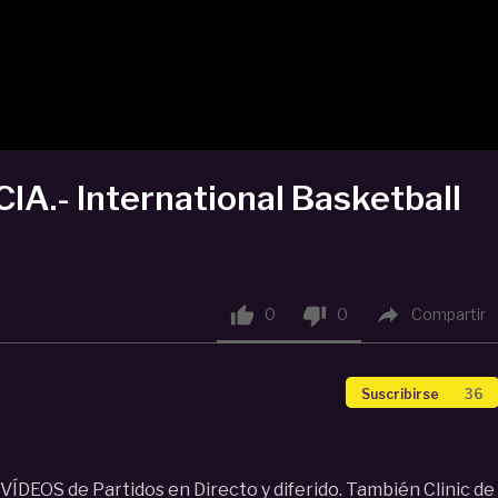
A.- International Basketball



0
0
Compartir
Suscribirse
36
ÍDEOS de Partidos en Directo y diferido. También Clinic de