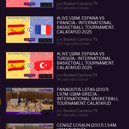
por
Basket Cantera TV
2:12:19
60 reproducciones
#LIVE U18M. ESPAÑA VS
FRANCIA.- INTERNATIONAL
BASKETBALL TOURNAMENT.
CALATAYUD 2025
por
Basket Cantera TV
2:09:55
104 reproducciones
#LIVE U18M. ESPAÑA VS
TURQUÍA.- INTERNATIONAL
BASKETBALL TOURNAMENT.
CALATAYUD 2025
por
Basket Cantera TV
2:03:55
66 reproducciones
PANAGIOTIS LEFAS (2007)
1.97M. U18M-GRECIA.-
INTERNATIONAL BASKETBALL
TOURNAMENT. CALATAYUD
(SPAIN)
por
Basket Cantera TV
02:05
66 reproducciones
CENGIZ COSKUN (2007) 1.94M.