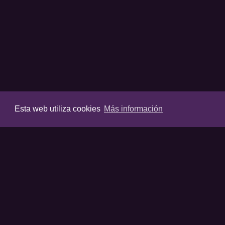
Esta web utiliza cookies
Más información
VIDEOS
Últimos vídeos
Destacados
Listas destaca