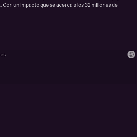
... Con un impacto que se acerca a los 32 millones de
era/
#
alev
#
iacute
#
u12
#
masc
#
future
#
stars
#
la
#
roda
#