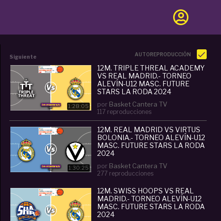
AUTOREPRODUCCIÓN
Siguiente
12M. TRIPLE THREAL ACADEMY
VS REAL MADRID.- TORNEO
ALEVÍN-U12 MASC. FUTURE
STARS LA RODA 2024
por
Basket Cantera TV
1:28:05
117 reproducciones
12M. REAL MADRID VS VIRTUS
BOLONIA.- TORNEO ALEVÍN-U12
MASC. FUTURE STARS LA RODA
2024
por
Basket Cantera TV
1:30:25
277 reproducciones
12M. SWISS HOOPS VS REAL
MADRID.- TORNEO ALEVÍN-U12
MASC. FUTURE STARS LA RODA
2024