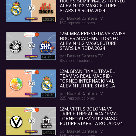
HOOPS. SEMIFINAL 2.- TORNEO
ALEVÍN-U12 MASC. FUTURE
STARS LA RODA 2024
por
Basket Cantera TV
1:33:30
160 reproducciones
12M. MBA PRIEVIZDA VS SWISS
HOOPS ACADEMY.- TORNEO
ALEVÍN-U12 MASC. FUTURE
2
STARS LA RODA 2024
por
Basket Cantera TV
1:40:55
98 reproducciones
12M. GRAN FINAL. TRAVEL
TEAM VS REAL MADRID -
TORNEO INTERNACIONAL
ALEVÍN FUTURE STARS LA
RODA 2024
por
Basket Cantera TV
2:26:39
225 reproducciones
12M. VIRTUS BOLONIA VS
TRIPLE THREAL ACADEMY.-
TORNEO ALEVÍN-U12 MASC.
FUTURE STARS LA RODA 2024
por
Basket Cantera TV
1:47:53
138 reproducciones