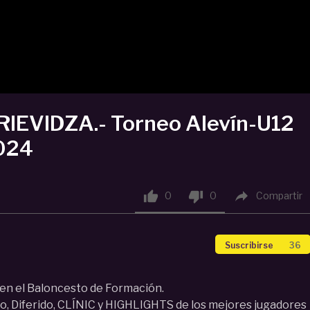
IEVIDZA.- Torneo Alevín-U12
2024



0
0
Compartir
Suscribirse
36
en el Baloncesto de Formación.
, Diferido, CLÍNIC y HIGHLIGHTS de los mejores jugadores