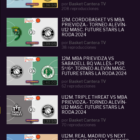
por
Basket Cantera TV
1:36:59
208 reproducciones
12M. CORDOBASKET VS MBA
PRIEVIDZA.- TORNEO ALEVÍN-
U12 MASC. FUTURE STARS LA
RODA 2024
por
Basket Cantera TV
1:39:05
38 reproducciones
12M. MBA PRIEVIDZA VS
SABADELL BQ VALLÈS.- POR
5º/6º. TORNEO ALEVÍN MASC.
FUTURE STARS LA RODA 2024
por
Basket Cantera TV
1:40:00
62 reproducciones
U12M. TRIPLE THREAT VS MBA
PRIEVIDZA.- TORNEO ALEVÍN-
U12 MASC. FUTURE STARS LA
RODA 2024
por
Basket Cantera TV
1:33:59
70 reproducciones
U12M. REAL MADRID VS NEXT