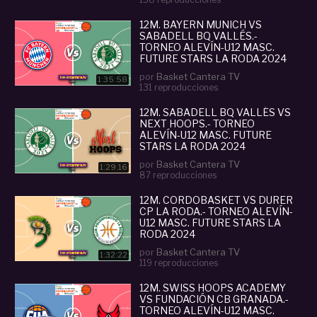
12M. BAYERN MUNICH VS
SABADELL BQ VALLÉS.-
TORNEO ALEVÍN-U12 MASC.
FUTURE STARS LA RODA 2024
por
Basket Cantera TV
1:35:58
131 reproducciones
12M. SABADELL BQ VALLÉS VS
NEXT HOOPS.- TORNEO
ALEVÍN-U12 MASC. FUTURE
STARS LA RODA 2024
por
Basket Cantera TV
1:29:16
87 reproducciones
12M. CORDOBASKET VS DURER
CP LA RODA.- TORNEO ALEVÍN-
U12 MASC. FUTURE STARS LA
RODA 2024
por
Basket Cantera TV
1:32:22
119 reproducciones
12M. SWISS HOOPS ACADEMY
VS FUNDACIÓN CB GRANADA.-
TORNEO ALEVÍN-U12 MASC.