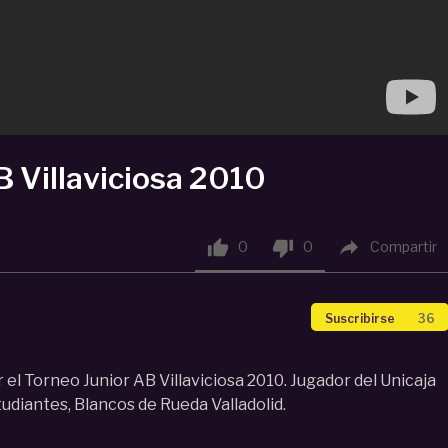
B Villaviciosa 2010



0
0
Compartir
Suscribirse
36
 el Torneo Junior AB Villaviciosa 2010. Jugador del Unicaja
tudiantes, Blancos de Rueda Valladolid.