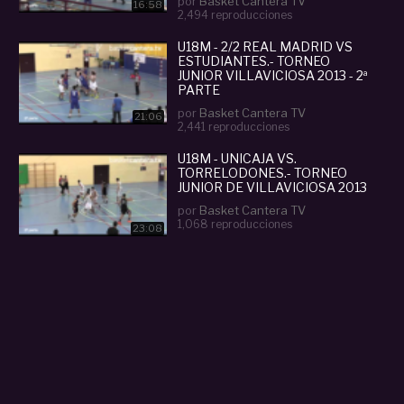
por
Basket Cantera TV
16:58
2,494 reproducciones
U18M - 2/2 REAL MADRID VS
ESTUDIANTES.- TORNEO
JUNIOR VILLAVICIOSA 2013 - 2ª
PARTE
por
Basket Cantera TV
21:06
2,441 reproducciones
U18M - UNICAJA VS.
TORRELODONES.- TORNEO
JUNIOR DE VILLAVICIOSA 2013
por
Basket Cantera TV
1,068 reproducciones
23:08