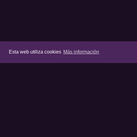
Esta web utiliza cookies
Más información
VIDEOS
Últimos vídeos
Destacados
Listas destaca
Favoritos