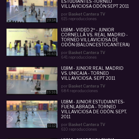
ESTUDIANTES -TORNEO
VILLAVICIOSA ODÓN SEPT 2011
por
Basket Cantera TV
615 reproducciones
29:14
U18M - VIDEO 2º - JUNIOR
CORNELLÁ VS. REAL MADRID -
TORNEO VILLAVICIOSA DE
ODÓN (BALONCESTOCANTERA)
por
Basket Cantera TV
16:43
641 reproducciones
U18M - JUNIOR REAL MADRID
VS. UNICAJA - TORNEO
VILLAVICIOSA. SEPT 2011
por
Basket Cantera TV
684 reproducciones
15:16
U18M - JUNIOR ESTUDIANTES-
FUENLABRADA - TORNEO
VILLAVICIOSA DE ODÓN. SEPT.
2011
por
Basket Cantera TV
11:12
610 reproducciones