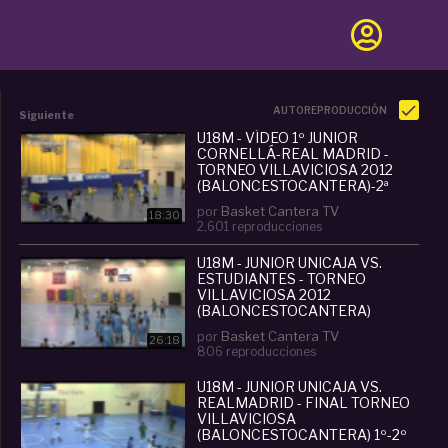
AUTOREPRODUCCIÓN
Siguiente
U18M - VÍDEO 1º JUNIOR
CORNELLÁ-REAL MADRID -
TORNEO VILLAVICIOSA 2012
(BALONCESTOCANTERA)-2ª
PARTE
por
Basket Cantera TV
18:30
2,601 reproducciones
U18M - JUNIOR UNICAJA VS.
ESTUDIANTES - TORNEO
VILLAVICIOSA 2012
(BALONCESTOCANTERA)
por
Basket Cantera TV
26:18
806 reproducciones
U18M - JUNIOR UNICAJA VS.
REALMADRID - FINAL TORNEO
VILLAVICIOSA
(BALONCESTOCANTERA) 1º-2º