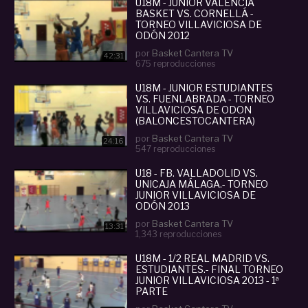
U18M - JUNIOR VALENCIA
BASKET VS. CORNELLÁ -
TORNEO VILLAVICIOSA DE
ODÓN 2012
por
Basket Cantera TV
42:31
675 reproducciones
U18M - JUNIOR ESTUDIANTES
VS. FUENLABRADA - TORNEO
VILLAVICIOSA DE ODON
(BALONCESTOCANTERA)
por
Basket Cantera TV
24:16
547 reproducciones
U18 - FB. VALLADOLID VS.
UNICAJA MÁLAGA.- TORNEO
JUNIOR VILLAVICIOSA DE
ODÓN 2013
por
Basket Cantera TV
13:31
1,343 reproducciones
U18M - 1/2 REAL MADRID VS.
ESTUDIANTES.- FINAL TORNEO
JUNIOR VILLAVICIOSA 2013 - 1ª
PARTE