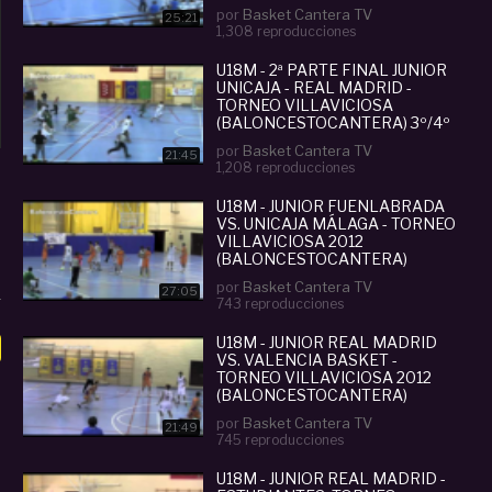
Q.
por
Basket Cantera TV
25:21
1,308 reproducciones
U18M - 2ª PARTE FINAL JUNIOR
UNICAJA - REAL MADRID -
TORNEO VILLAVICIOSA
(BALONCESTOCANTERA) 3º/4º
Q
por
Basket Cantera TV
21:45
1,208 reproducciones
U18M - JUNIOR FUENLABRADA
VS. UNICAJA MÁLAGA - TORNEO
VILLAVICIOSA 2012
(BALONCESTOCANTERA)
por
Basket Cantera TV
27:05
743 reproducciones
U18M - JUNIOR REAL MADRID
VS. VALENCIA BASKET -
TORNEO VILLAVICIOSA 2012
(BALONCESTOCANTERA)
por
Basket Cantera TV
21:49
745 reproducciones
U18M - JUNIOR REAL MADRID -