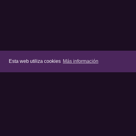
Esta web utiliza cookies
Más información
VIDEOS
Últimos vídeos
Destacados
Listas destaca
Favoritos