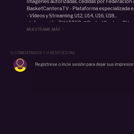
Imágenes autorizadas, cedidas por Federació
BasketCantera.TV - Plataforma especializada e
- Vídeos y Streaming U12, U14, U16, U18...
- Información TWITTER: @BasketCanteraTV

MUESTRAME MÁS
Categoria :
Cadete (U15-U16)
#
f4cadete
#
masc
#
arag
#
oacute
#
casademont
m
#
2021
0 COMENTARIOS Y 0 RESPUESTAS