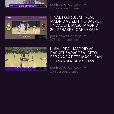
#BASKETCANTERA.TV
por
Basket Cantera TV
02:29
315 reproducciones
FINAL FOUR U16M - REAL
MADRID VS ZENTRO BASKET.-
F4 CADETE MASC. MADRID
2022 #BASKETCANTERA.TV
por
Basket Cantera TV
1:46:09
276 reproducciones
U16M - REAL MADRID VS
BASKET ZARAGOZA.-CPTO.
ESPAÑA CADETE MASC. (SAN
FERNANDO-CÁDIZ 2022)
por
Basket Cantera TV
1:16:19
117 reproducciones