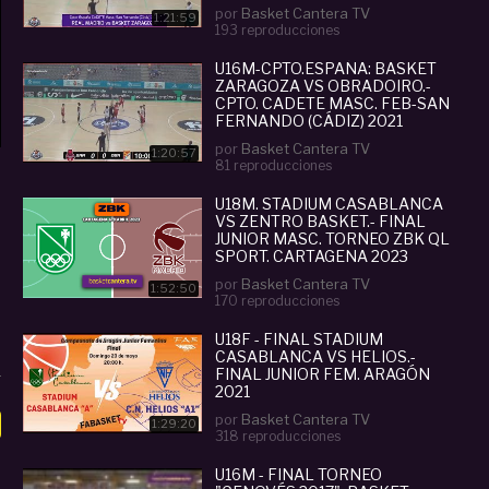
2021
por
Basket Cantera TV
1:21:59
193 reproducciones
U16M-CPTO.ESPAÑA: BASKET
ZARAGOZA VS OBRADOIRO.-
CPTO. CADETE MASC. FEB-SAN
FERNANDO (CÁDIZ) 2021
por
Basket Cantera TV
1:20:57
81 reproducciones
U18M. STADIUM CASABLANCA
VS ZENTRO BASKET.- FINAL
JUNIOR MASC. TORNEO ZBK QL
SPORT. CARTAGENA 2023
por
Basket Cantera TV
1:52:50
170 reproducciones
U18F - FINAL STADIUM
CASABLANCA VS HELIOS.-
FINAL JUNIOR FEM. ARAGÓN
2021
por
Basket Cantera TV
1:29:20
318 reproducciones
U16M - FINAL TORNEO