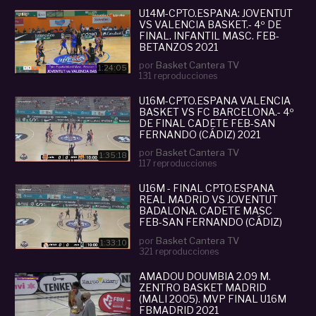
U14M-CPTO.ESPAÑA: JOVENTUT
VS VALENCIA BASKET.- 4º DE
FINAL. INFANTIL MASC. FEB-
BETANZOS 2021
por
Basket Cantera TV
1:24:05
131 reproducciones
U16M-CPTO.ESPAÑA VALENCIA
BASKET VS FC BARCELONA.- 4º
DE FINAL CADETE FEB-SAN
FERNANDO (CÁDIZ) 2021
por
Basket Cantera TV
1:35:18
117 reproducciones
U16M - FINAL CPTO.ESPAÑA
REAL MADRID VS JOVENTUT
BADALONA. CADETE MASC
FEB-SAN FERNANDO (CÁDIZ)
2021
por
Basket Cantera TV
1:33:10
321 reproducciones
AMADOU DOUMBIA 2.09 M.
ZENTRO BASKET MADRID
(MALI 2005). MVP FINAL U16M
FBMADRID 2021