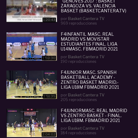
"GENOVÉS 2017": BASKET
ZARAGOZA VS. VALENCIA
BASKET (BASKETCANTERA.TV)
por
Basket Cantera TV
1:20:43
969 reproducciones
F4INFANTIL MASC. REAL
MADRID VS MOVISTAR
ESTUDIANTES FINAL. LIGA
U14MASC. FBMADRID 2021
por
Basket Cantera TV
1:50:30
190 reproducciones
F4JUNIOR MASC. SPANISH
BASKETBALL ACADEMY -
ZENTRO BASKET MADRID.-
LIGA U18M FBMADRID 2021
por
Basket Cantera TV
1:51:35
205 reproducciones
F4JUNIORMASC. REAL MADRID
VS ZENTRO BASKET - FINAL.
LIGA U18M. FBMADRID 2021
por
Basket Cantera TV
184 reproducciones
2:04:02