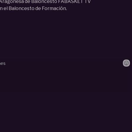
n Aragonesa de Baloncesto FABASKET TV
n el Baloncesto de Formación.
#
basket
#
zaragoza
#
stadium
#
casablanca
#
final
#
liga
#
u16