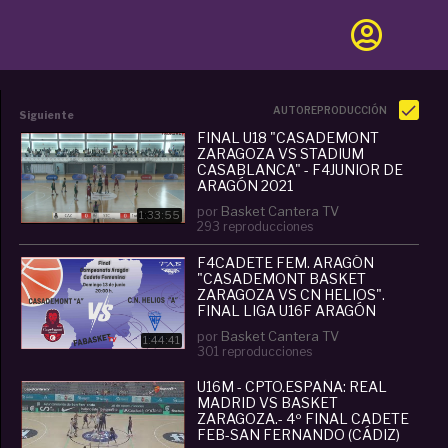
AUTOREPRODUCCIÓN
Siguiente
FINAL U18 "CASADEMONT
ZARAGOZA VS STADIUM
CASABLANCA" - F4JUNIOR DE
ARAGÓN 2021
por
Basket Cantera TV
1:33:55
293 reproducciones
F4CADETE FEM. ARAGÓN
"CASADEMONT BASKET
ZARAGOZA VS CN HELIOS".
FINAL LIGA U16F ARAGÓN
por
Basket Cantera TV
1:44:41
301 reproducciones
U16M - CPTO.ESPAÑA: REAL
MADRID VS BASKET
ZARAGOZA.- 4º FINAL CADETE
FEB-SAN FERNANDO (CÁDIZ)