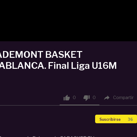
ASADEMONT BASKET
BLANCA. Final Liga U16M



0
0
Compartir
Suscribirse
36