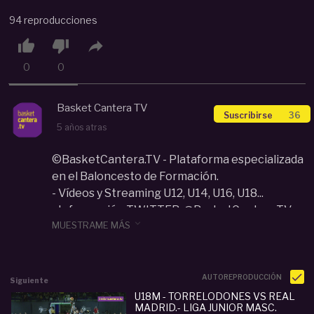
94 reproducciones



0
0
Basket Cantera TV
Suscribirse
36
5 años atras
©BasketCantera.TV - Plataforma especializada
en el Baloncesto de Formación.
- Vídeos y Streaming U12, U14, U16, U18...
- Información TWITTER: @BasketCanteraTV

MUESTRAME MÁS
Categoria :
Junior (U17-U18)
#
f4junior
#
masc
#
real
#
madrid
#
b
#
torrelodone
s
#
liga
#
u18m
#
fbmadrid
#
2021
AUTOREPRODUCCIÓN
Siguiente
U18M - TORRELODONES VS REAL
MADRID.- LIGA JUNIOR MASC.