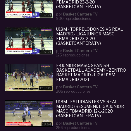
FBMADRID 23-2-20
(BASKETCANTERA.TV)
por
Basket Cantera TV
1:07:21
900 reproducciones
U18M - TORRELODONES VS REAL
MADRID.- LIGA JUNIOR MASC.
FBMADRID 23-2-20
(BASKETCANTERA.TV)
por
Basket Cantera TV
1:07:21
125 reproducciones
F4JUNIOR MASC. SPANISH
BASKETBALL ACADEMY - ZENTRO
BASKET MADRID.- LIGA U18M
FBMADRID 2021
por
Basket Cantera TV
1:51:35
205 reproducciones
U18M - ESTUDIANTES VS REAL
MADRID (RESUMEN). LIGA JUNIOR
MASC FBMADRID. 12-1-2020
(BASKETCANTERA.TV)
por
Basket Cantera TV
18:54
256 reproducciones