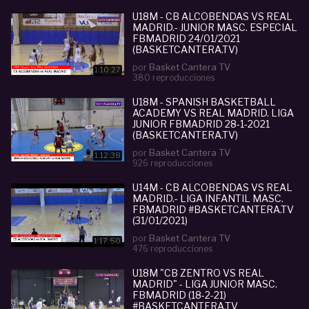
U18M - CB ALCOBENDAS VS REAL
MADRID.- JUNIOR MASC. ESPECIAL
FBMADRID 24/01/2021
(BASKETCANTERA.TV)
por
Basket Cantera TV
1:10:27
380 reproducciones
U18M - SPANISH BASKETBALL
ACADEMY VS REAL MADRID. LIGA
JUNIOR FBMADRID 28-1-2021
(BASKETCANTERA.TV)
por
Basket Cantera TV
1:12:38
926 reproducciones
U14M - CB ALCOBENDAS VS REAL
MADRID.- LIGA INFANTIL MASC.
FBMADRID #BASKETCANTERA.TV
(31/01/2021)
por
Basket Cantera TV
1:17:50
476 reproducciones
U18M "CB ZENTRO VS REAL
MADRID" - LIGA JUNIOR MASC.
FBMADRID (18-2-21)
#BASKETCANTERA.TV