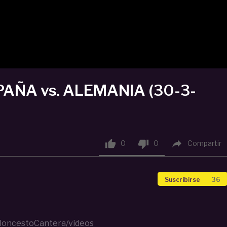
SPAÑA vs. ALEMANIA (30-3-



0
0
Compartir
Suscribirse
36
loncestoCantera/videos