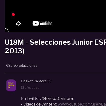
U18M - Selecciones Junior E
2013)
681 reproducciones
Basket Cantera TV
13 años atras
En Twitter: @BasketCantera
- Vídeos de Cantera:
www.youtube.com/user/Ba