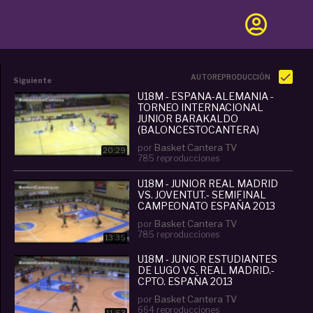
AUTOREPRODUCCIÓN
Siguiente
U18M - ESPAÑA-ALEMANIA -
TORNEO INTERNACIONAL
JUNIOR BARAKALDO
(BALONCESTOCANTERA)
por
Basket Cantera TV
20:29
785 reproducciones
U18M - JUNIOR REAL MADRID
VS. JOVENTUT.- SEMIFINAL
CAMPEONATO ESPAÑA 2013
por
Basket Cantera TV
785 reproducciones
13:35
U18M - JUNIOR ESTUDIANTES
DE LUGO VS. REAL MADRID.-
CPTO. ESPAÑA 2013
por
Basket Cantera TV
664 reproducciones