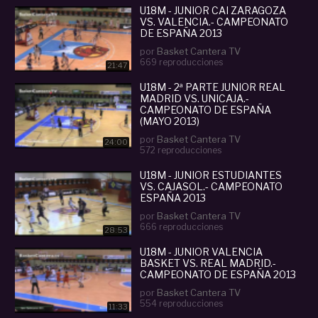
U18M - JUNIOR CAI ZARAGOZA
VS. VALENCIA.- CAMPEONATO
DE ESPAÑA 2013
por
Basket Cantera TV
669 reproducciones
21:47
U18M - 2ª PARTE JUNIOR REAL
MADRID VS. UNICAJA.-
CAMPEONATO DE ESPAÑA
(MAYO 2013)
por
Basket Cantera TV
24:00
572 reproducciones
U18M - JUNIOR ESTUDIANTES
VS. CAJASOL.- CAMPEONATO
ESPAÑA 2013
por
Basket Cantera TV
666 reproducciones
28:53
U18M - JUNIOR VALENCIA
BASKET VS. REAL MADRID.-
CAMPEONATO DE ESPAÑA 2013
por
Basket Cantera TV
554 reproducciones
11:33