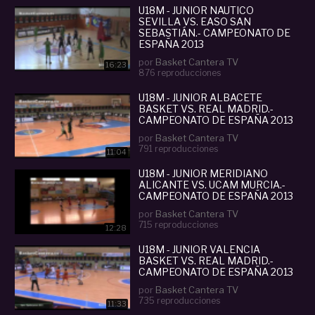
U18M - JUNIOR NAUTICO
SEVILLA VS. EASO SAN
SEBASTIÁN.- CAMPEONATO DE
ESPAÑA 2013
por
Basket Cantera TV
16:23
876 reproducciones
U18M - JUNIOR ALBACETE
BASKET VS. REAL MADRID.-
CAMPEONATO DE ESPAÑA 2013
por
Basket Cantera TV
791 reproducciones
11:04
U18M - JUNIOR MERIDIANO
ALICANTE VS. UCAM MURCIA.-
CAMPEONATO DE ESPAÑA 2013
por
Basket Cantera TV
715 reproducciones
12:28
U18M - JUNIOR VALENCIA
BASKET VS. REAL MADRID.-
CAMPEONATO DE ESPAÑA 2013
por
Basket Cantera TV
735 reproducciones
11:33