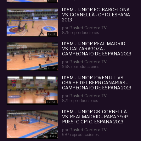
11:53
U18M - JUNIOR FC. BARCELONA
VS. CORNELLÁ.- CPTO. ESPAÑA
2013
por
Basket Cantera TV
875 reproducciones
12:01
U18M - JUNIOR REAL MADRID
VS. CAI ZARAGOZA.-
CAMPEONATO DE ESPAÑA 2013
por
Basket Cantera TV
968 reproducciones
11:09
U18M - JUNIOR JOVENTUT VS.
CBA HEIDELBERG CANARIAS.-
CAMPEONATO DE ESPAÑA 2013
por
Basket Cantera TV
821 reproducciones
17:58
U18M - JUNIOR CB. CORNELLÁ
VS. REALMADRID - PARA 3º/4º
PUESTO CPTO. ESPAÑA 2013
por
Basket Cantera TV
697 reproducciones
11:47