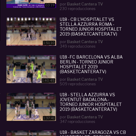
por
Basket Cantera TV
03:19
230 reproducciones
U18 - CB L'HOSPITALET VS
STELLA AZZURRA ROMA -
TORNEO JUNIOR HOSPITALET
2019 (BASKETCANTERA.TV)
por
Basket Cantera TV
1:51:10
349 reproducciones
U18 -FC BARCELONA VS ALBA
BERLIN - TORNEO JUNIOR
HOSPITALET 2019
(BASKETCANTERA.TV)
por
Basket Cantera TV
1:40:45
509 reproducciones
U18 - STELLA AZZURRA VS
JOVENTUT BADALONA.-
TORNEO JUNIOR HOSPITALET
2019 (BASKETCANTERA.TV)
por
Basket Cantera TV
1:37:41
347 reproducciones
U18 - BASKET ZARAGOZA VS CB