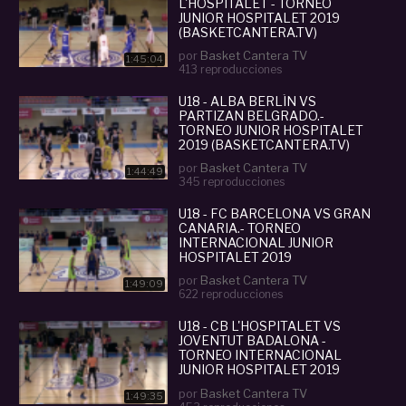
L'HOSPITALET - TORNEO
JUNIOR HOSPITALET 2019
(BASKETCANTERA.TV)
por
Basket Cantera TV
1:45:04
413 reproducciones
U18 - ALBA BERLÍN VS
PARTIZAN BELGRADO.-
TORNEO JUNIOR HOSPITALET
2019 (BASKETCANTERA.TV)
por
Basket Cantera TV
1:44:49
345 reproducciones
U18 - FC BARCELONA VS GRAN
CANARIA.- TORNEO
INTERNACIONAL JUNIOR
HOSPITALET 2019
(BASKETCANTERA.TV)
por
Basket Cantera TV
1:49:09
622 reproducciones
U18 - CB L'HOSPITALET VS
JOVENTUT BADALONA -
TORNEO INTERNACIONAL
JUNIOR HOSPITALET 2019
(BASKETCANTERA.TV)
por
Basket Cantera TV
1:49:35