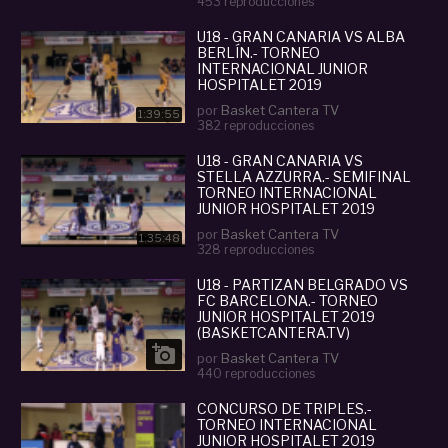
453 reproducciones
U18 - GRAN CANARIA VS ALBA
BERLÍN.- TORNEO
INTERNACIONAL JUNIOR
HOSPITALET 2019
(BASKETCANTERA.TV)
por
Basket Cantera TV
1:39:55
382 reproducciones
U18 - GRAN CANARIA VS
STELLA AZZURRA.- SEMIFINAL
TORNEO INTERNACIONAL
JUNIOR HOSPITALET 2019
(BASKETCANTERA.TV)
por
Basket Cantera TV
1:35:48
328 reproducciones
U18 - PARTIZAN BELGRADO VS
FC BARCELONA.- TORNEO
JUNIOR HOSPITALET 2019
(BASKETCANTERA.TV)

por
Basket Cantera TV
440 reproducciones
CONCURSO DE TRIPLES.-
TORNEO INTERNACIONAL
JUNIOR HOSPITALET 2019