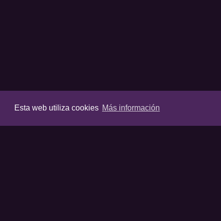
Esta web utiliza cookies
Más información
VIDEOS
Últimos vídeos
Destacados
Listas destaca