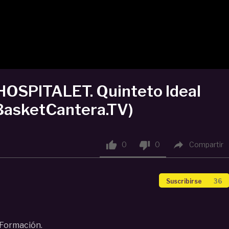
HOSPITALET. Quinteto Ideal
(BasketCantera.TV)



0
0
Compartir
Suscribirse
36
 Formación.