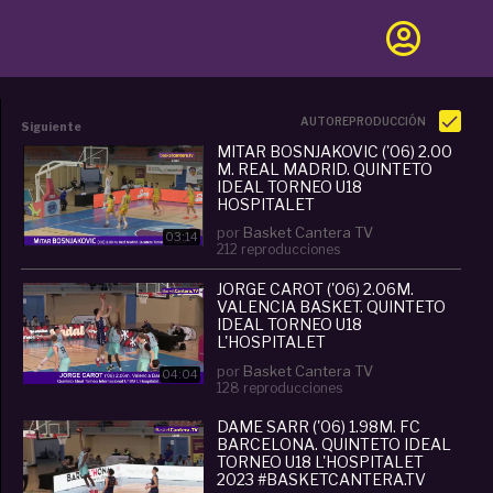
AUTOREPRODUCCIÓN
Siguiente
MITAR BOSNJAKOVIC ('06) 2.00
M. REAL MADRID. QUINTETO
IDEAL TORNEO U18
HOSPITALET
#BASKETCANTERA.TV
por
Basket Cantera TV
03:14
212 reproducciones
JORGE CAROT ('06) 2.06M.
VALENCIA BASKET. QUINTETO
IDEAL TORNEO U18
L'HOSPITALET
#BASKETCANTERA.TV
por
Basket Cantera TV
04:04
128 reproducciones
DAME SARR ('06) 1.98M. FC
BARCELONA. QUINTETO IDEAL
TORNEO U18 L'HOSPITALET
2023 #BASKETCANTERA.TV