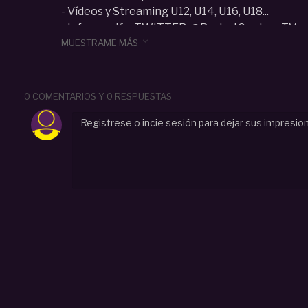
- Vídeos y Streaming U12, U14, U16, U18...
- Información TWITTER: @BasketCanteraTV

MUESTRAME MÁS
Categoria :
Junior (U17-U18)
#
Isaac Mayo
#
U18
#
Hospitalet
#
Torneo
#
Junior
Concurso
#
Triples
0 COMENTARIOS Y 0 RESPUESTAS