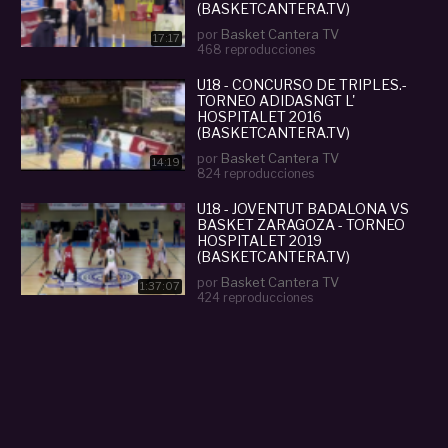
(BASKETCANTERA.TV)
por
Basket Cantera TV
17:17
468 reproducciones
U18 - CONCURSO DE TRIPLES.-
TORNEO ADIDASNGT L'
HOSPITALET 2016
(BASKETCANTERA.TV)
por
Basket Cantera TV
14:19
824 reproducciones
U18 - JOVENTUT BADALONA VS
BASKET ZARAGOZA - TORNEO
HOSPITALET 2019
(BASKETCANTERA.TV)
por
Basket Cantera TV
1:37:07
424 reproducciones