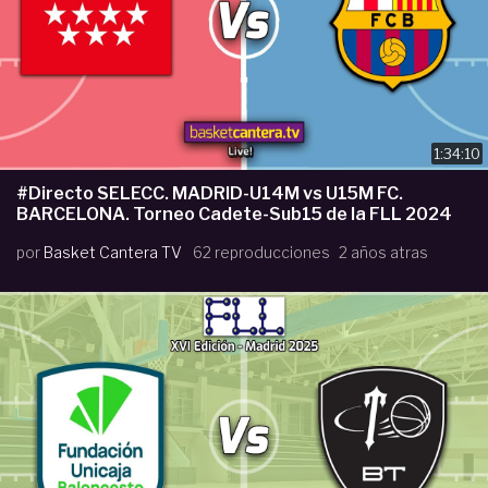
1:34:10
#Directo SELECC. MADRID-U14M vs U15M FC.
BARCELONA. Torneo Cadete-Sub15 de la FLL 2024
por
Basket Cantera TV
62 reproducciones
2 años atras