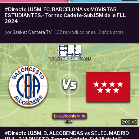
#Directo U15M. FC. BARCELONA vs MOVISTAR
ESTUDIANTES.- Torneo Cadete-Sub15M de la FLL
2024
por
Basket Cantera TV
132 reproducciones
2 años atras
2:00:45
#Directo U15M. B. ALCOBENDAS vs SELEC. MADRID