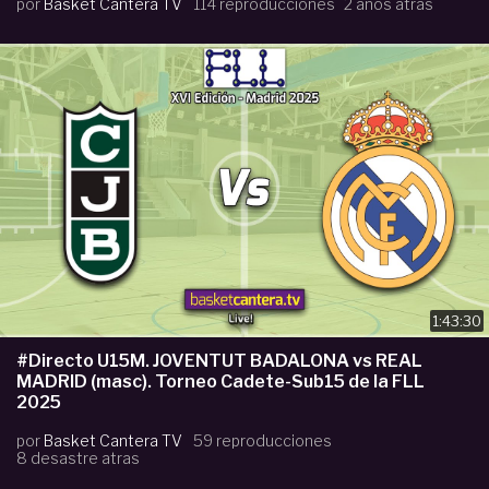
por
Basket Cantera TV
114 reproducciones
2 años atras
1:43:30
#Directo U15M. JOVENTUT BADALONA vs REAL
MADRID (masc). Torneo Cadete-Sub15 de la FLL
2025
por
Basket Cantera TV
59 reproducciones
8 desastre atras