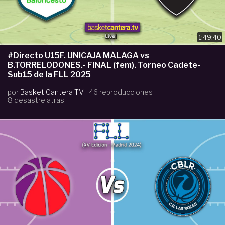
1:49:40
#Directo U15F. UNICAJA MÁLAGA vs
B.TORRELODONES.- FINAL (fem). Torneo Cadete-
Sub15 de la FLL 2025
por
Basket Cantera TV
46 reproducciones
8 desastre atras