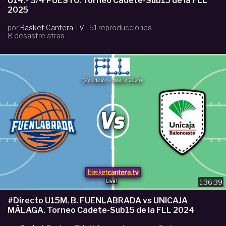
U14.- 3/4 PUESTO. Torneo Cadete-Sub15 de la FLL
2025
por
Basket Cantera TV
51 reproducciones
8 desastre atras
1:36:39
#Directo U15M. B. FUENLABRADA vs UNICAJA
MÁLAGA. Torneo Cadete-Sub15 de la FLL 2024