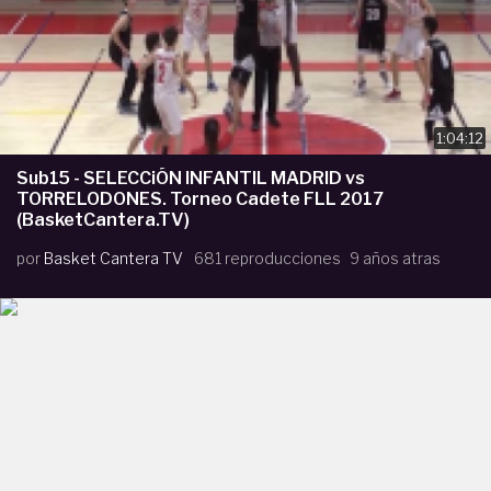
1:04:12
Sub15 - SELECCiÓN INFANTIL MADRID vs
TORRELODONES. Torneo Cadete FLL 2017
(BasketCantera.TV)
por
Basket Cantera TV
681 reproducciones
9 años atras