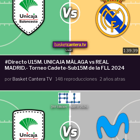
1:39:39
#Directo U15M. UNICAJA MÁLAGA vs REAL
MADRID.- Torneo Cadete-Sub15M de la FLL 2024
por
Basket Cantera TV
148 reproducciones
2 años atras