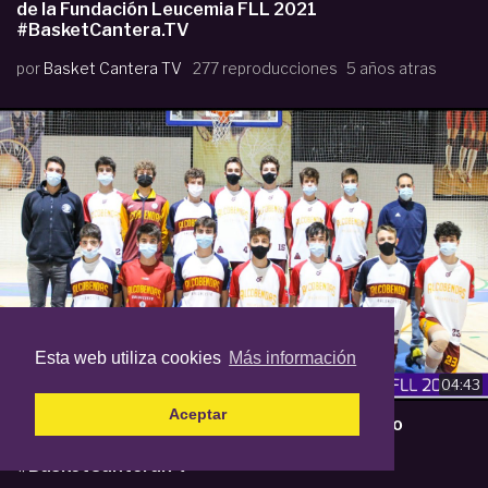
de la Fundación Leucemia FLL 2021
#BasketCantera.TV
por
Basket Cantera TV
277 reproducciones
5 años atras
Esta web utiliza cookies
Más información
04:43
Aceptar
Highlights Sub15M. CB ALCOBENDAS. Torneo
Cadete de la Fundación Leucemia FLL 2021
#BasketCantera.TV