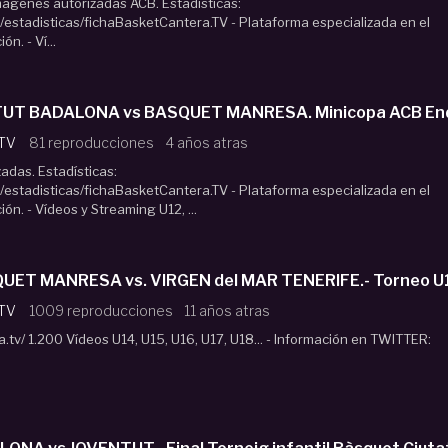
Imágenes autorizadas ACB. Estadísticas:
estadisticas/fichaBasketCantera.TV - Plataforma especializada en el
n. - Ví...
 TV
81 reproducciones
4 años atras
adas. Estadísticas:
estadisticas/fichaBasketCantera.TV - Plataforma especializada en el
n. - Vídeos y Streaming U12, ...
SQUET MANRESA vs. VIRGEN del MAR TENERIFE.- Torneo 
 TV
1009 reproducciones
11 años atras
.tv/ 1.200 Vídeos U14, U15, U16, U17, U18... - Información en TWITTER: