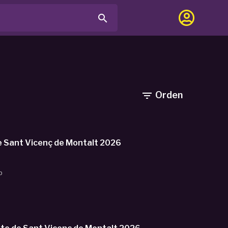

Orden

rneo Cadete de Sant Vicenç de Montalt 2026
b