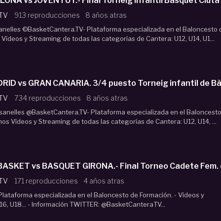
ONA vs JOVENTUT.- Final Torneig infantil Bàsquet Ciuta
 TV
913 reproducciones
8 años atras
anelles ©BasketCantera.TV- Plataforma especializada en el Baloncesto 
Vídeos y Streaming de todas las categorías de Cantera: U12, U14, U1...
ID vs GRAN CANARIA. 3/4 puesto Torneig infantil de Bà
 TV
734 reproducciones
8 años atras
asanelles @BasketCantera.TV- Plataforma especializada en el Baloncest
os Vídeos y Streaming de todas las categorías de Cantera: U12, U14, ...
BASKET vs BASQUET GIRONA.- Final Torneo Cadete Fem. 
 TV
171 reproducciones
4 años atras
lataforma especializada en el Baloncesto de Formación. - Vídeos y
16, U18... - Información TWITTER: @BasketCanteraTV...