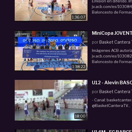
Emisión en diferido. 
jv.acb.com/es/103084/
Baloncesto de Formació
1:36:07
por
Basket Cantera
Imágenes ACB autoriz
jv.acb.com/es/103082/
Baloncesto de Formació
1:38:22
U12 - Alevín BA
por
Basket Cantera
- Canal: basketcantera
@BasketCanteraTV...
18:00