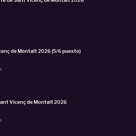
adete de Sant Vicenç de Montalt 2026
#Directo U16M BÀSQUET GIRONA vs BASKET ZARAGOZA. Torneo Sant Vicenç de Montalt 2026 (5/6 puesto)
b
nt Vicenç de Montalt 2026
b