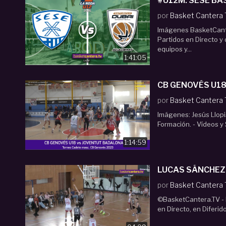
#U12M. SESE BAS
por
Basket Cantera
Imágenes BasketCant
Partidos en Directo y
equipos y...
1:41:05
CB GENOVÉS U18 
por
Basket Cantera
Imágenes: Jesús Llopi
Formación. - Vídeos y
1:14:59
LUCAS SÁNCHEZ (
por
Basket Cantera
©BasketCantera.TV - P
en Directo, en Diferid