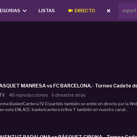
EGORIAS
LISTAS
DIRECTO
#Directo U16M BASQUET MANRESA vs FC BARCELONA.- To
 TV
48 reproducciones
6 desastre atras
forma BasketCantera.TV. El partido también se emite en directo por la We
n este ENLACE: basketcantera.tv/live Y también en nuestro canal...