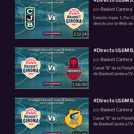
#
por
Basket Cantera
Emisión triple: 1. Por
directo por la Web de
2:12:24
por
Basket Cantera
Canal "B" de la Plata
de BasketCantera.TV e
1:56:00
#Directo U16M B
por
Basket Cantera
Canal "B" de la Plata
de BasketCantera.TV e