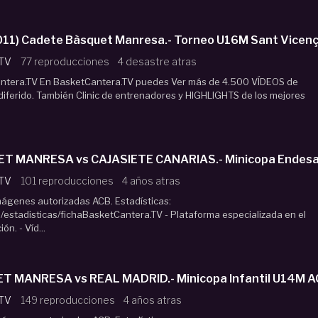
MATEJ SNOBL (2011) Cadete Bàsquet Manresa.- Torne
 TV
77 reproducciones
4 desastre atras
tera.TV En BasketCantera.TV puedes Ver más de 4.500 VÍDEOS de
 diferido. También Clinic de entrenadores y HIGHLIGHTS de los mejores
T MANRESA vs CAJASIETE CANARIAS.- Minicopa Endesa 
 TV
101 reproducciones
4 años atras
Imágenes autorizadas ACB. Estadísticas:
estadisticas/fichaBasketCantera.TV - Plataforma especializada en el
n. - Víd...
T MANRESA vs REAL MADRID.- Minicopa Infantil U14M AC
 TV
149 reproducciones
4 años atras