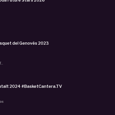
da Future Stars 2026
àsquet del Genovés 2023
..
ntalt 2024 #BasketCantera.TV
dos