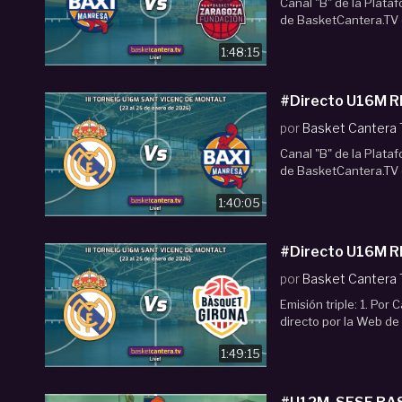
Canal "B" de la Plata
de BasketCantera.TV e
1:48:15
#Directo U16M R
por
Basket Cantera
Canal "B" de la Plata
de BasketCantera.TV e
1:40:05
#Directo U16M R
por
Basket Cantera
Emisión triple: 1. Por
directo por la Web de
1:49:15