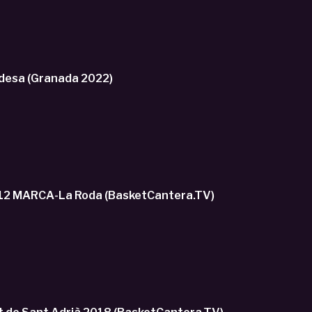
MiniCopa JOVENTUT BADALONA vs BASQUET MANRESA. Minicopa ACB Endesa (Granada 2022)
U12 MARCA-La Roda (BasketCantera.TV)