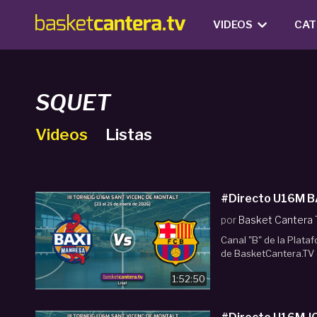
VIDEOS
CAT
SQUET
Videos
Listas
por
Basket Cantera
Canal "B" de la Plata
de BasketCantera.TV e
1:52:50