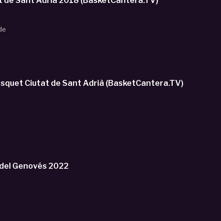
t de Sant Adrià 2018 (BasketCantera.TV)
de
squet Ciutat de Sant Adrià (BasketCantera.TV)
o
del Genovés 2022