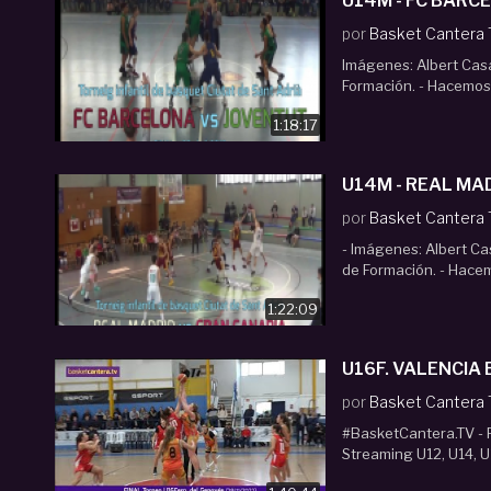
U14M - FC BARCEL
por
Basket Cantera
Imágenes: Albert Cas
Formación. - Hacemos 
1:18:17
U14M - REAL MADR
por
Basket Cantera
- Imágenes: Albert C
de Formación. - Hacem
1:22:09
U16F. VALENCIA 
por
Basket Cantera
#BasketCantera.TV - P
Streaming U12, U14, U