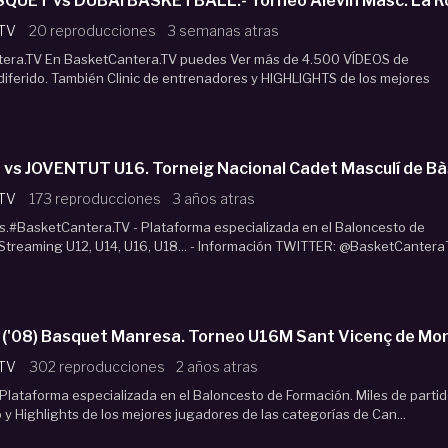
QUET vs DUBAI BASKETBALL.- Torneo Alevín Masc. La Ro
 TV
20 reproducciones
3 semanas atras
era.TV En BasketCantera.TV puedes Ver más de 4.500 VÍDEOS de
 diferido. También Clinic de entrenadores y HIGHLIGHTS de los mejores
vs JOVENTUT U16. Torneig Nacional Cadet Masculí de B
 TV
173 reproducciones
3 años atras
s.#BasketCantera.TV - Plataforma especializada en el Baloncesto de
 Streaming U12, U14, U16, U18... - Información TWITTER: @BasketCanteraT.
'08) Basquet Manresa. Torneo U16M Sant Vicenç de Mo
 TV
302 reproducciones
2 años atras
lataforma especializada en el Baloncesto de Formación. Miles de parti
o y Highlights de los mejores jugadores de las categorías de Can...