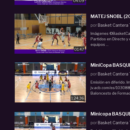
04:09
por
Basket Cantera
Imágenes ©BasketCan
Partidos en Directo y
equipos ...
01:47
MiniCopa BASQUE
por
Basket Cantera
Emisión en diferido. 
jv.acb.com/es/103088/
Baloncesto de Formació
1:24:36
Minicopa BASQUE
por
Basket Cantera