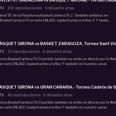
Directo U16M JOVENTUT BADALONA vs BÀSQUET GIRONA.- Torneo C
 TV
105 reproducciones
6 desastre atras
 Canal "B" de la Plataforma BasketCantera.TV. 2. También emitimos en
 BasketCantera.TV en este ENLACE: basketcantera.tv/live 3. Y tambi...
 TV
72 reproducciones
6 desastre atras
forma BasketCantera.TV. El partido también se emite en directo por la We
n este ENLACE: basketcantera.tv/live Y también en nuestro canal...
ASQUET GIRONA vs GRAN CANARIA.- Torneo Cadete de Sa
 TV
40 reproducciones
6 desastre atras
forma BasketCantera.TV. El partido también se emite en directo por la We
n este ENLACE: basketcantera.tv/live Y también en nuestro canal...