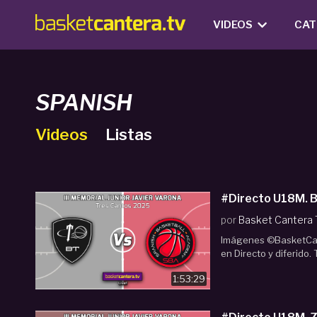
VIDEOS
CAT
SPANISH
Videos
Listas
por
Basket Cantera
Imágenes ©BasketCan
en Directo y diferido.
1:53:29