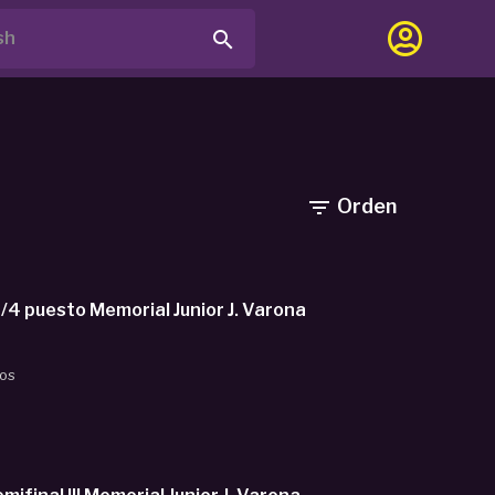

Orden

recto U18M. B. TORRELODONES vs SPANISH BASKETBALL ACADEMY. 3/4 puesto Memorial Junior J. Varona
dos
.