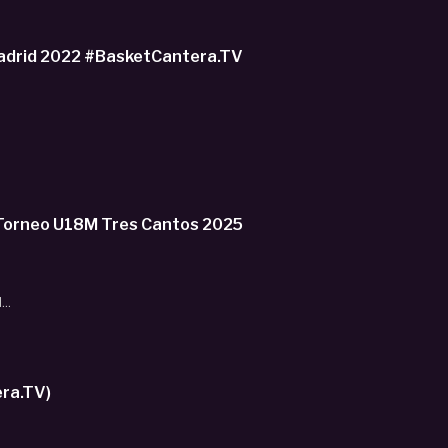
F4 Madrid 2022 #BasketCantera.TV
 Torneo U18M Tres Cantos 2025
..
era.TV)