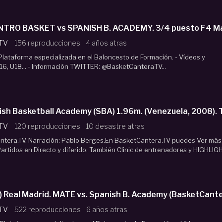
al4 - U16M ZENTRO BASKET vs SPANISH B. ACADEMY. 3/4 puesto 
 TV
156 reproducciones
4 años atras
lataforma especializada en el Baloncesto de Formación. - Vídeos y
16, U18... - Información TWITTER: @BasketCanteraTV...
sh Basketball Academy (SBA) 1.96m. (Venezuela, 2008).
 TV
120 reproducciones
10 desastre atras
era.TV. Narración: Pablo Berges.En BasketCantera.TV puedes Ver más
rtidos en Directo y diferido. También Clinic de entrenadores y HIGHLIGH.
 Real Madrid. MATE vs. Spanish B. Academy (BasketCant
 TV
522 reproducciones
6 años atras