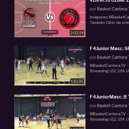
#Directo U18M. 
por
Basket Cantera
Imágenes ©BasketCant
También Clinic de ent
2:02:19
por
Basket Cantera
©BasketCantera.TV - P
Streaming U12, U14, U
1:51:35
F4JuniorMasc. B
por
Basket Cantera
©BasketCantera.TV - P
Streaming U12, U14, U