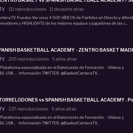
ZENTRO BASKET vs SPANISH BASKETBALL ACADEMY.- Semifin
 TV
111 reproducciones
11 desastre atras
era.TV. Puedes Ver unos 4.500 VÍDEOS de Partidos en Directo y diferid
renadores y HIGHLIGHTS de los mejores equipos y jugadores de las c...
F4Junior Masc. SPANISH BASKETBALL ACADEM
 TV
205 reproducciones
5 años atras
lataforma especializada en el Baloncesto de Formación. - Vídeos y
16, U18... - Información TWITTER: @BasketCanteraTV...
 TORRELODONES vs SPANISH BASKETBALL ACADEMY . Por 
 TV
237 reproducciones
5 años atras
lataforma especializada en el Baloncesto de Formación. - Vídeos y
16, U18... - Información TWITTER: @BasketCanteraTV...