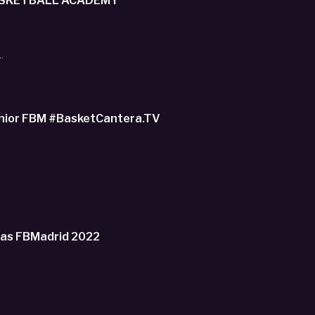
 BASKETBALL ACADEMY
.
unior FBM #BasketCantera.TV
gas FBMadrid 2022