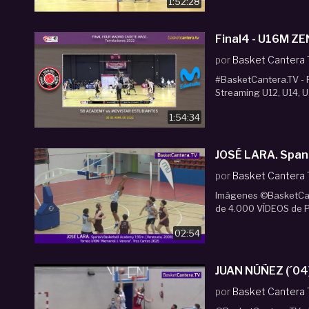
1:52:28
Fin
por
Basket Cantera
#BasketCantera.TV - P
Streaming U12, U14, U
1:54:34
JOSÉ LARA. Spani
por
Basket Cantera
Imágenes ©BasketCant
de 4.000 VÍDEOS de Pa
02:54
JUAN NÚÑEZ (´04)
por
Basket Cantera