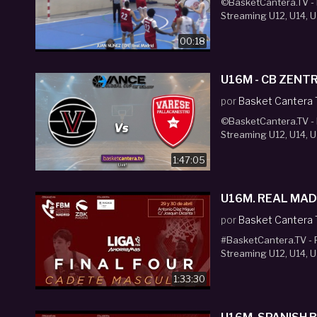
©BasketCantera.TV - P
Streaming U12, U14, U
00:18
por
Basket Cantera
©BasketCantera.TV - P
Streaming U12, U14, U
1:47:05
U16M. REAL
por
Basket Cantera
#BasketCantera.TV - P
Streaming U12, U14, U
1:33:30