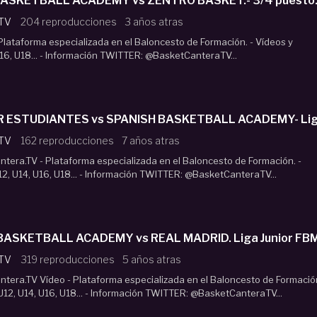
ISH BASKETBALL ACADEMY vs ZENTRO BASKET.- 3/4 puesto.
 TV
204 reproducciones
3 años atras
lataforma especializada en el Baloncesto de Formación. - Vídeos y
16, U18... - Información TWITTER: @BasketCanteraTV...
U18M - MOVISTAR ESTUDIANTES vs SPANISH BASKETBAL
 TV
162 reproducciones
7 años atras
era.TV - Plataforma especializada en el Baloncesto de Formación. -
2, U14, U16, U18... - Información TWITTER: @BasketCanteraTV...
BASKETBALL ACADEMY vs REAL MADRID. Liga Junior FBMa
 TV
319 reproducciones
5 años atras
era.TV Vídeo - Plataforma especializada en el Baloncesto de Formació
U12, U14, U16, U18... - Información TWITTER: @BasketCanteraTV...