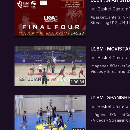
U16M. SPAN
por
Basket Cantera
#BasketCantera.TV - P
Streaming U12, U14, U
1:45:29
por
Basket Cantera
Imágenes ©BasketCant
Vídeos y Streaming U1
1:06:34
U18M - SPANISH 
por
Basket Cantera
Imágenes ©BasketCant
- Vídeos y Streaming 