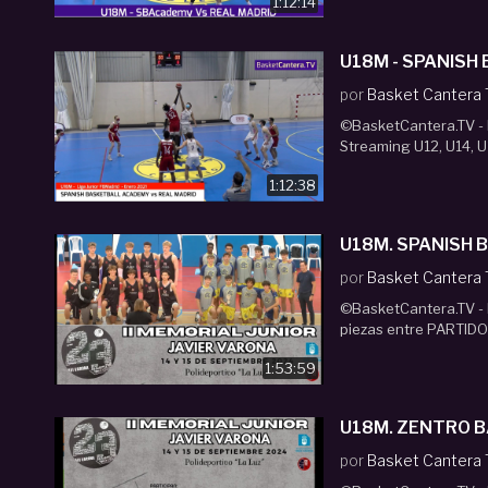
1:12:14
U18M - SPANISH 
por
Basket Cantera
©BasketCantera.TV - P
Streaming U12, U14, U
1:12:38
U18M. SPAN
por
Basket Cantera
©BasketCantera.TV - 
piezas entre PARTIDOS
1:53:59
por
Basket Cantera