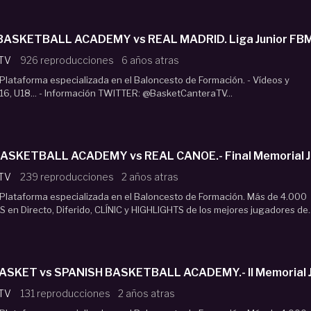
BASKETBALL ACADEMY vs REAL MADRID. Liga Junior FBMa
 TV
926 reproducciones
6 años atras
lataforma especializada en el Baloncesto de Formación. - Vídeos y
16, U18... - Información TWITTER: @BasketCanteraTV...
ISH BASKETBALL ACADEMY vs REAL CANOE.- Final Memorial 
 TV
239 reproducciones
2 años atras
Plataforma especializada en el Baloncesto de Formación. Más de 4.000
 en Directo, Diferido, CLÍNIC y HIGHLIGHTS de los mejores jugadores de..
U18M. ZENTRO BASKET vs SPANISH BASKETBALL ACADEMY.- II M
 TV
131 reproducciones
2 años atras