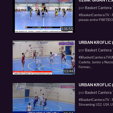
U18M. GIGANTES
por
Basket Cantera
#BasketCantera.TV - 
piezas entre PARTIDOS
1:16:55
URBAN KROFLIC (´
por
Basket Cantera
©BasketCantera.TVURB
Cadete, Junior y Naci
Formac...
03:44
URBAN KROFLiC (E
por
Basket Cantera
#BasketCantera.TV - P
Streaming U12, U14, U