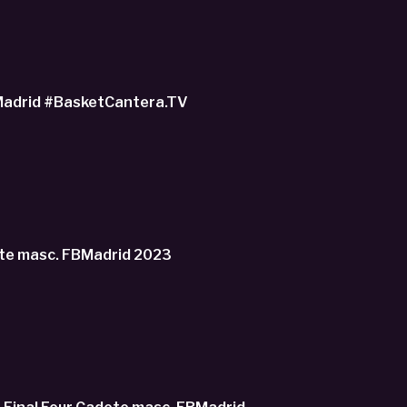
U16M - CB ZENTRO vs SPANISH BASKETBALL ACADEMY.- Liga Cadete FBMadrid #BasketCantera.TV
ete masc. FBMadrid 2023