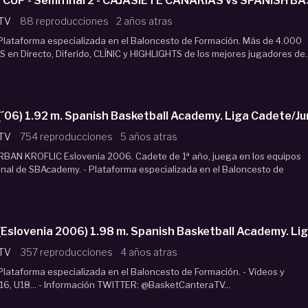
 CUP - Semifinal 2 - CAJASIETE CANARIAS vs SPANISH
 TV
88 reproducciones
2 años atras
Plataforma especializada en el Baloncesto de Formación. Más de 4.000
 en Directo, Diferido, CLÍNIC y HIGHLIGHTS de los mejores jugadores de..
06) 1.92 m. Spanish Basketball Academy. Liga Cadete/J
 TV
754 reproducciones
5 años atras
AN KROFLIC Eslovenia 2006. Cadete de 1ª año, juega en los equipos
onal de SBAcademy. - Plataforma especializada en el Baloncesto de
slovenia 2006) 1.98 m. Spanish Basketball Academy. Li
 TV
357 reproducciones
4 años atras
lataforma especializada en el Baloncesto de Formación. - Vídeos y
16, U18... - Información TWITTER: @BasketCanteraTV...