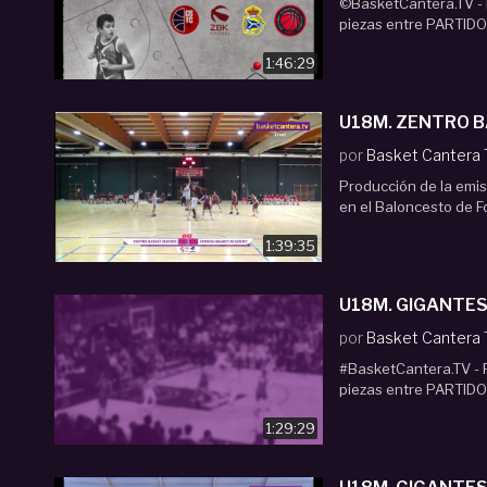
©BasketCantera.TV - 
piezas entre PARTIDOS
1:46:29
U18M. ZENT
por
Basket Cantera
Producción de la emis
en el Baloncesto de Fo
1:39:35
U18M. GIGANTES
por
Basket Cantera
#BasketCantera.TV - 
piezas entre PARTIDOS
1:29:29