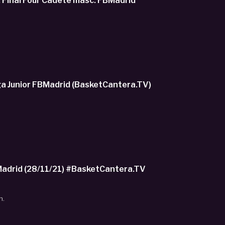
 Final Four Cadete masc. FBMadrid
L ACADEMY- Liga Junior FBMadrid (BasketCantera.TV)
drid (28/11/21) #BasketCantera.TV
n.