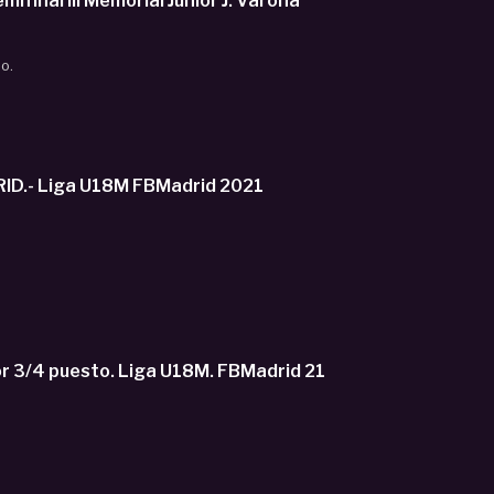
al III Memorial Junior J. Varona
o.
Y - ZENTRO BASKET MADRID.- Liga U18M FBMadrid 2021
3/4 puesto. Liga U18M. FBMadrid 21